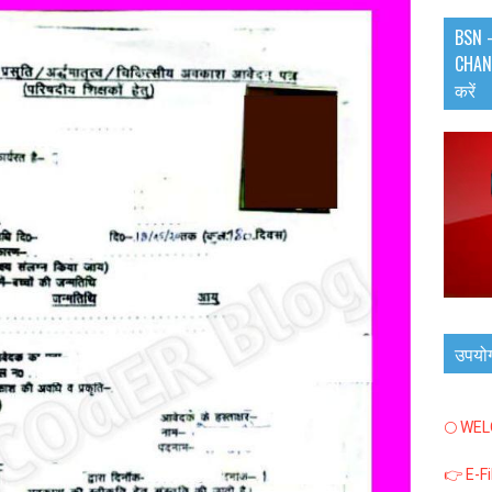
BSN -
CHANN
करें
उपयो
🌕 WE
👉 E-F