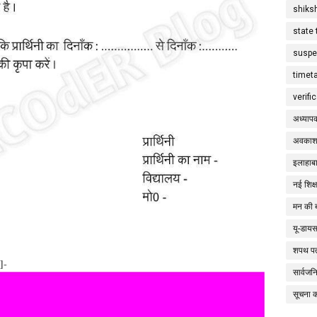
shiks
state 
suspe
timet
verifi
अध्याप
अवकाश
इलाहाबा
नई शिक्
मन की 
यू-डाय
शपथ पत
]-
सार्वज
सूचना 