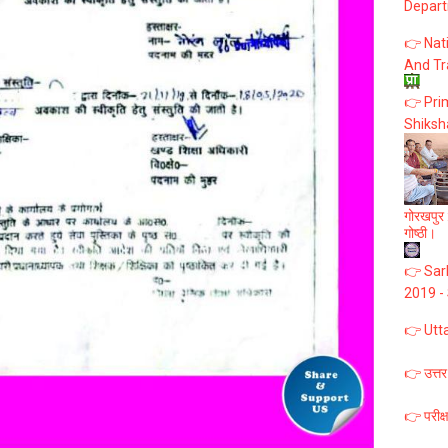
Depart
👉 Nat
And Tr
👉 Prim
Shiksh
गोरखपुर :
गोष्ठी।
👉 Sark
2019 -
👉 Utt
👉 उत्तर
👉 परीक्