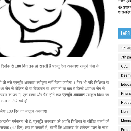
उत्तर प्र
🔴 उत्तर प
शासनादे
LABE
1714
7th p
 दिनांक से
180
दिन
तक हो सकती है परन्तु ऐसा अवकाश सम्पूर्ण सेवा के
CCL
Dearn
ो तो उसे प्रसूति अवकाश स्वीकृत नहीं किया जायेगा । फिर भी यदि शिक्षिका के
Educat
ाध्य रोग से पीड़ित हो या विकलांग या अपंग हो या बाद में किसी असाध्य रोग से
Finan
पवाद के रुप में, एक बच्चा और पैदा होने तक
प्रसूति अवकाश
स्वीकृत किया जा
वकाश न लिये गये हों।
House
 मिलेगा 180 दिन का मातृत्व अवकाश
Lien
Meen
े अन्तर्गत गर्भस्राव भी है, प्रसूति अवकाश की अवधि शिक्षिका के जीवित बच्चों की
छः सप्ताह (42 दिन) तक हो सकती है, बशर्ते कि अवकाश के आवेदन पत्र के साथ
Press