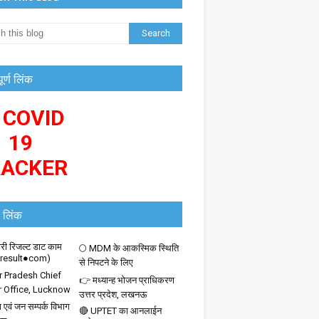
पूर्ण लिंक
 COVID
19
RACKER
 लिंक
ी रिजल्ट डाट काम
🌕 MDM के आकस्मिक स्थिति
iresult●com)
से निपटने के लिए
r Pradesh Chief
👉 मध्यान्ह भोजन प्राधिकरण
r Office, Lucknow
उत्तर प्रदेश, लखनऊ
 एवं जन सम्पर्क विभाग
🔴 UPTET का आनलाईन