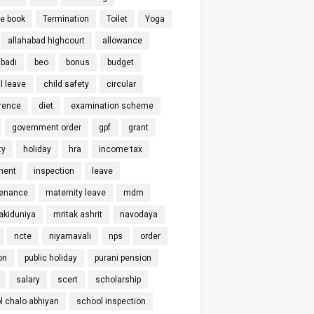
ce book
Termination
Toilet
Yoga
allahabad highcourt
allowance
badi
beo
bonus
budget
l leave
child safety
circular
rence
diet
examination scheme
government order
gpf
grant
ty
holiday
hra
income tax
ment
inspection
leave
enance
maternity leave
mdm
kiduniya
mritak ashrit
navodaya
ncte
niyamavali
nps
order
on
public holiday
purani pension
salary
scert
scholarship
l chalo abhiyan
school inspection