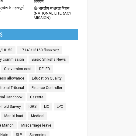
देश
आवेदन
्रदेश के महत्वपूर्ण
🔵 भारतीय साक्षरता मिशन
श
(NATIONAL LITERACY
MISSION)
LS
0/18150
17140/18150 विकल्प पत्र
ay commission
Basic Shiksha News
Conversion cost
DELED
ess allowance
Education Quality
ional Tribunal
Finance Controller
cial Handbook
Gazette
 hold Survey
IGRS
LIC
LPC
Man ki baat
Medical
a Manch
Miscarriage leave
 Note
SLP
Screening