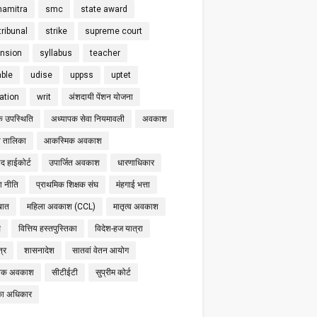
hamitra
smc
state award
tribunal
strike
supreme court
nsion
syllabus
teacher
able
udise
uppss
uptet
cation
writ
अंशदायी पेंशन योजना
क उपस्थिति
अध्यापक सेवा नियमावली
अवकाश
 तालिका
आकस्मिक अवकाश
द हाईकोर्ट
उपार्जित अवकाश
धारणाधिकार
षा नीति
प्राथमिक शिक्षक संघ
मंहगाई भत्ता
बात
महिला अवकाश (CCL)
मातृत्व अवकाश
स
वित्तिय हस्तपुस्तिका
विदेश-हज यात्रा
्र
शासनादेश
सातवां वेतन आयोग
निक अवकाश
सीटीईटी
सुप्रीम कोर्ट
का अधिकार