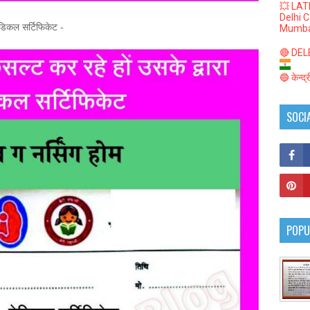
💥 LAT
Delhi 
ेडिकल सर्टिफिकेट -
Mumba
🔴 DELED
🔵 केन्द
SOCI
POPU