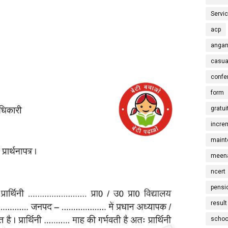
Servi
acp
angan
casua
confe
form
gratui
incre
maint
meena
ncert
pensi
result
schoo