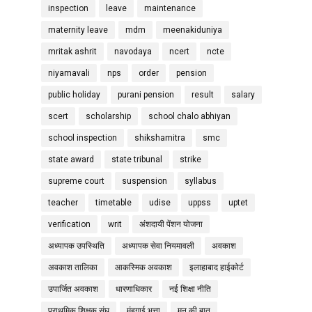
inspection
leave
maintenance
maternity leave
mdm
meenakiduniya
mritak ashrit
navodaya
ncert
ncte
niyamavali
nps
order
pension
public holiday
purani pension
result
salary
scert
scholarship
school chalo abhiyan
school inspection
shikshamitra
smc
state award
state tribunal
strike
supreme court
suspension
syllabus
teacher
timetable
udise
uppss
uptet
verification
writ
अंशदायी पेंशन योजना
अध्यापक उपस्थिति
अध्यापक सेवा नियमावली
अवकाश
अवकाश तालिका
आकस्मिक अवकाश
इलाहाबाद हाईकोर्ट
उपार्जित अवकाश
धारणाधिकार
नई शिक्षा नीति
प्राथमिक शिक्षक संघ
मंहगाई भत्ता
मन की बात