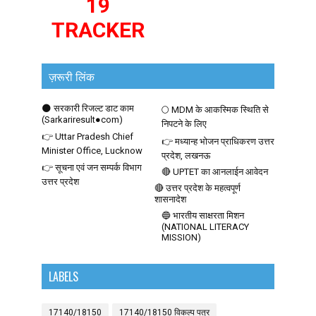
19
TRACKER
ज़रूरी लिंक
🌑 सरकारी रिजल्ट डाट काम
🌕 MDM के आकस्मिक स्थिति से
(Sarkariresult●com)
निपटने के लिए
👉 Uttar Pradesh Chief
👉 मध्यान्ह भोजन प्राधिकरण उत्तर
Minister Office, Lucknow
प्रदेश, लखनऊ
👉 सूचना एवं जन सम्पर्क विभाग
🔴 UPTET का आनलाईन आवेदन
उत्तर प्रदेश
🔴 उत्तर प्रदेश के महत्वपूर्ण
शासनादेश
🔵 भारतीय साक्षरता मिशन
(NATIONAL LITERACY
MISSION)
LABELS
17140/18150
17140/18150 विकल्प पत्र