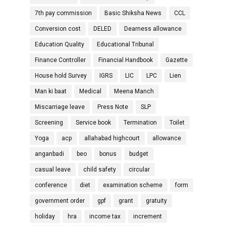
7th pay commission
Basic Shiksha News
CCL
Conversion cost
DELED
Dearness allowance
Education Quality
Educational Tribunal
Finance Controller
Financial Handbook
Gazette
House hold Survey
IGRS
LIC
LPC
Lien
Man ki baat
Medical
Meena Manch
Miscarriage leave
Press Note
SLP
Screening
Service book
Termination
Toilet
Yoga
acp
allahabad highcourt
allowance
anganbadi
beo
bonus
budget
casual leave
child safety
circular
conference
diet
examination scheme
form
government order
gpf
grant
gratuity
holiday
hra
income tax
increment