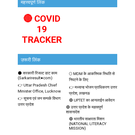
महत्त्वपूर्ण लिंक
🔴 COVID
19
TRACKER
ज़रूरी लिंक
🌑 सरकारी रिजल्ट डाट काम
🌕 MDM के आकस्मिक स्थिति से
(Sarkariresult●com)
निपटने के लिए
👉 Uttar Pradesh Chief
👉 मध्यान्ह भोजन प्राधिकरण उत्तर
Minister Office, Lucknow
प्रदेश, लखनऊ
👉 सूचना एवं जन सम्पर्क विभाग
🔴 UPTET का आनलाईन आवेदन
उत्तर प्रदेश
🔴 उत्तर प्रदेश के महत्वपूर्ण
शासनादेश
🔵 भारतीय साक्षरता मिशन
(NATIONAL LITERACY
MISSION)