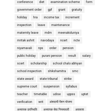
conference
diet
examination scheme
form
government order
gpf
grant
gratuity
holiday
hra
income tax
increment
inspection
leave
maintenance
maternity leave
mdm
meenakiduniya
mritak ashrit
navodaya
ncert
ncte
niyamavali
nps
order
pension
public holiday
purani pension
result
salary
scert
scholarship
school chalo abhiyan
school inspection
shikshamitra
smc
state award
state tribunal
strike
supreme court
suspension
syllabus
teacher
timetable
udise
uppss
uptet
verification
writ
अंशदायी पेंशन योजना
अध्यापक उपस्थिति
अध्यापक सेवा नियमावली
अवकाश