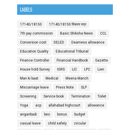
LABELS
17140/18150
17140/18150 विकल्प पत्र
7th pay commission
Basic Shiksha News
CCL
Conversion cost
DELED
Dearness allowance
Education Quality
Educational Tribunal
Finance Controller
Financial Handbook
Gazette
House hold Survey
IGRS
LIC
LPC
Lien
Man ki baat
Medical
Meena Manch
Miscarriage leave
Press Note
SLP
Screening
Service book
Termination
Toilet
Yoga
acp
allahabad highcourt
allowance
anganbadi
beo
bonus
budget
casual leave
child safety
circular