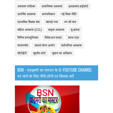
अवकाश तालिका
आकस्मिक अवकाश
इलाहाबाद हाईकोर्ट
उपार्जित अवकाश
धारणाधिकार
नई शिक्षा नीति
प्राथमिक शिक्षक संघ
मंहगाई भत्ता
मन की बात
महिला अवकाश (CCL)
मातृत्व अवकाश
यू-डायस
वित्तिय हस्तपुस्तिका
विदेश-हज यात्रा
शपथ पत्र
शासनादेश
सातवां वेतन आयोग
सार्वजनिक अवकाश
सीटीईटी
सुप्रीम कोर्ट
सूचना का अधिकार
BSN - प्राइमरी का मास्टर के U-YOUTUBE CHANNEL
पर जाने के लिए नीचे लोगो पर क्लिक करें