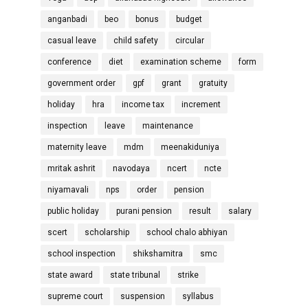
anganbadi
beo
bonus
budget
casual leave
child safety
circular
conference
diet
examination scheme
form
government order
gpf
grant
gratuity
holiday
hra
income tax
increment
inspection
leave
maintenance
maternity leave
mdm
meenakiduniya
mritak ashrit
navodaya
ncert
ncte
niyamavali
nps
order
pension
public holiday
purani pension
result
salary
scert
scholarship
school chalo abhiyan
school inspection
shikshamitra
smc
state award
state tribunal
strike
supreme court
suspension
syllabus