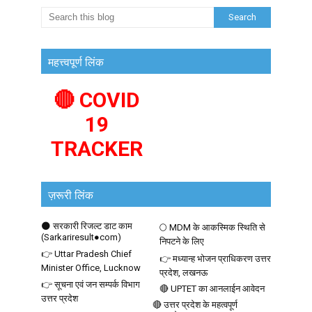
महत्त्वपूर्ण लिंक
🔴 COVID
19
TRACKER
ज़रूरी लिंक
🌑 सरकारी रिजल्ट डाट काम
🌕 MDM के आकस्मिक स्थिति से
(Sarkariresult●com)
निपटने के लिए
👉 Uttar Pradesh Chief
👉 मध्यान्ह भोजन प्राधिकरण उत्तर
Minister Office, Lucknow
प्रदेश, लखनऊ
👉 सूचना एवं जन सम्पर्क विभाग
🔴 UPTET का आनलाईन आवेदन
उत्तर प्रदेश
🔴 उत्तर प्रदेश के महत्वपूर्ण