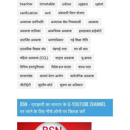
teacher
timetable
udise
uppss
uptet
verification
writ
अंशदायी पेंशन योजना
अध्यापक उपस्थिति
अध्यापक सेवा नियमावली
अवकाश
अवकाश तालिका
आकस्मिक अवकाश
इलाहाबाद हाईकोर्ट
उपार्जित अवकाश
धारणाधिकार
नई शिक्षा नीति
प्राथमिक शिक्षक संघ
मंहगाई भत्ता
मन की बात
महिला अवकाश (CCL)
मातृत्व अवकाश
यू-डायस
वित्तिय हस्तपुस्तिका
विदेश-हज यात्रा
शपथ पत्र
शासनादेश
सातवां वेतन आयोग
सार्वजनिक अवकाश
सीटीईटी
सुप्रीम कोर्ट
सूचना का अधिकार
BSN - प्राइमरी का मास्टर के U-YOUTUBE CHANNEL
पर जाने के लिए नीचे लोगो पर क्लिक करें