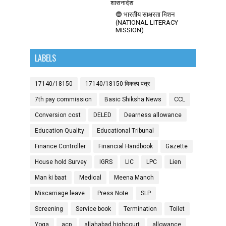
शासनादेश
🔵 भारतीय साक्षरता मिशन
(NATIONAL LITERACY
MISSION)
LABELS
17140/18150
17140/18150 विकल्प पत्र
7th pay commission
Basic Shiksha News
CCL
Conversion cost
DELED
Dearness allowance
Education Quality
Educational Tribunal
Finance Controller
Financial Handbook
Gazette
House hold Survey
IGRS
LIC
LPC
Lien
Man ki baat
Medical
Meena Manch
Miscarriage leave
Press Note
SLP
Screening
Service book
Termination
Toilet
Yoga
acp
allahabad highcourt
allowance