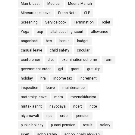
Man ki baat
Medical
Meena Manch
Miscarriage leave
Press Note
SLP
Screening
Service book
Termination
Toilet
Yoga
acp
allahabad highcourt
allowance
anganbadi
beo
bonus
budget
casual leave
child safety
circular
conference
diet
examination scheme
form
government order
gpf
grant
gratuity
holiday
hra
income tax
increment
inspection
leave
maintenance
maternity leave
mdm
meenakiduniya
mritak ashrit
navodaya
ncert
ncte
niyamavali
nps
order
pension
public holiday
purani pension
result
salary
scert
scholarship
school chalo abhiyan