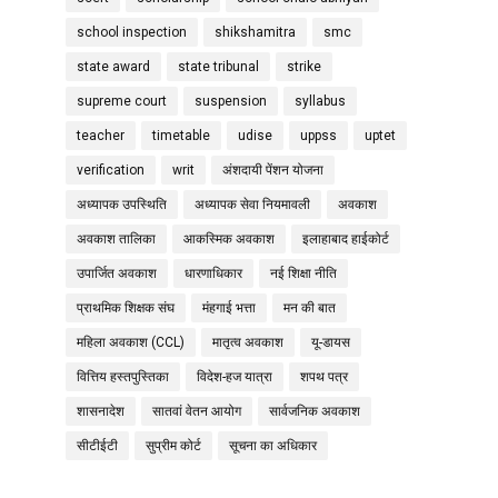
school inspection
shikshamitra
smc
state award
state tribunal
strike
supreme court
suspension
syllabus
teacher
timetable
udise
uppss
uptet
verification
writ
अंशदायी पेंशन योजना
अध्यापक उपस्थिति
अध्यापक सेवा नियमावली
अवकाश
अवकाश तालिका
आकस्मिक अवकाश
इलाहाबाद हाईकोर्ट
उपार्जित अवकाश
धारणाधिकार
नई शिक्षा नीति
प्राथमिक शिक्षक संघ
मंहगाई भत्ता
मन की बात
महिला अवकाश (CCL)
मातृत्व अवकाश
यू-डायस
वित्तिय हस्तपुस्तिका
विदेश-हज यात्रा
शपथ पत्र
शासनादेश
सातवां वेतन आयोग
सार्वजनिक अवकाश
सीटीईटी
सुप्रीम कोर्ट
सूचना का अधिकार