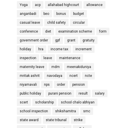
Yoga
acp
allahabad highcourt
allowance
anganbadi
beo
bonus
budget
casual leave
child safety
circular
conference
diet
examination scheme
form
government order
gpf
grant
gratuity
holiday
hra
income tax
increment
inspection
leave
maintenance
maternity leave
mdm
meenakiduniya
mritak ashrit
navodaya
ncert
ncte
niyamavali
nps
order
pension
public holiday
purani pension
result
salary
scert
scholarship
school chalo abhiyan
school inspection
shikshamitra
smc
state award
state tribunal
strike