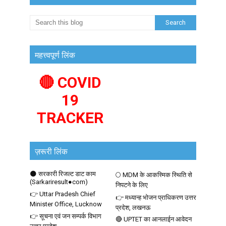
महत्त्वपूर्ण लिंक
🔴 COVID
19
TRACKER
ज़रूरी लिंक
🌑 सरकारी रिजल्ट डाट काम
🌕 MDM के आकस्मिक स्थिति से
(Sarkariresult●com)
निपटने के लिए
👉 Uttar Pradesh Chief
👉 मध्यान्ह भोजन प्राधिकरण उत्तर
Minister Office, Lucknow
प्रदेश, लखनऊ
👉 सूचना एवं जन सम्पर्क विभाग
🔴 UPTET का आनलाईन आवेदन