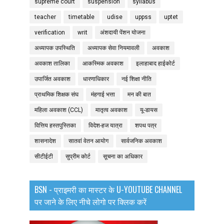
supreme court
suspension
syllabus
teacher
timetable
udise
uppss
uptet
verification
writ
अंशदायी पेंशन योजना
अध्यापक उपस्थिति
अध्यापक सेवा नियमावली
अवकाश
अवकाश तालिका
आकस्मिक अवकाश
इलाहाबाद हाईकोर्ट
उपार्जित अवकाश
धारणाधिकार
नई शिक्षा नीति
प्राथमिक शिक्षक संघ
मंहगाई भत्ता
मन की बात
महिला अवकाश (CCL)
मातृत्व अवकाश
यू-डायस
वित्तिय हस्तपुस्तिका
विदेश-हज यात्रा
शपथ पत्र
शासनादेश
सातवां वेतन आयोग
सार्वजनिक अवकाश
सीटीईटी
सुप्रीम कोर्ट
सूचना का अधिकार
BSN - प्राइमरी का मास्टर के U-YOUTUBE CHANNEL
पर जाने के लिए नीचे लोगो पर क्लिक करें