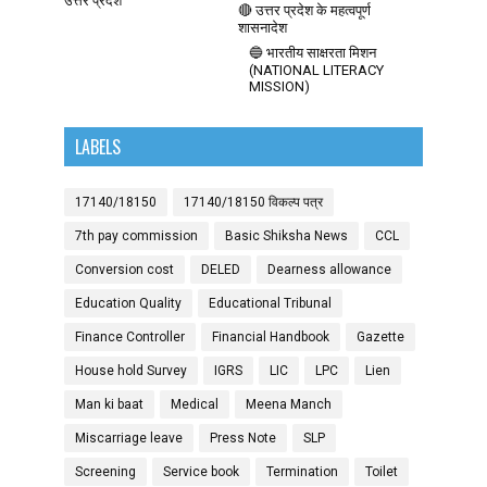
उत्तर प्रदेश
🔴 उत्तर प्रदेश के महत्वपूर्ण
शासनादेश
🔵 भारतीय साक्षरता मिशन
(NATIONAL LITERACY
MISSION)
LABELS
17140/18150
17140/18150 विकल्प पत्र
7th pay commission
Basic Shiksha News
CCL
Conversion cost
DELED
Dearness allowance
Education Quality
Educational Tribunal
Finance Controller
Financial Handbook
Gazette
House hold Survey
IGRS
LIC
LPC
Lien
Man ki baat
Medical
Meena Manch
Miscarriage leave
Press Note
SLP
Screening
Service book
Termination
Toilet