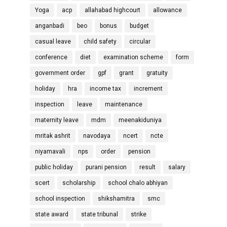
Yoga
acp
allahabad highcourt
allowance
anganbadi
beo
bonus
budget
casual leave
child safety
circular
conference
diet
examination scheme
form
government order
gpf
grant
gratuity
holiday
hra
income tax
increment
inspection
leave
maintenance
maternity leave
mdm
meenakiduniya
mritak ashrit
navodaya
ncert
ncte
niyamavali
nps
order
pension
public holiday
purani pension
result
salary
scert
scholarship
school chalo abhiyan
school inspection
shikshamitra
smc
state award
state tribunal
strike