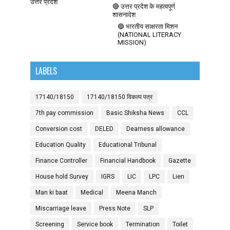
उत्तर प्रदेश
🔴 उत्तर प्रदेश के महत्वपूर्ण
शासनादेश
🔵 भारतीय साक्षरता मिशन
(NATIONAL LITERACY
MISSION)
LABELS
17140/18150
17140/18150 विकल्प पत्र
7th pay commission
Basic Shiksha News
CCL
Conversion cost
DELED
Dearness allowance
Education Quality
Educational Tribunal
Finance Controller
Financial Handbook
Gazette
House hold Survey
IGRS
LIC
LPC
Lien
Man ki baat
Medical
Meena Manch
Miscarriage leave
Press Note
SLP
Screening
Service book
Termination
Toilet