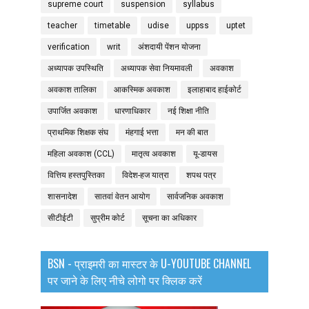
supreme court
suspension
syllabus
teacher
timetable
udise
uppss
uptet
verification
writ
अंशदायी पेंशन योजना
अध्यापक उपस्थिति
अध्यापक सेवा नियमावली
अवकाश
अवकाश तालिका
आकस्मिक अवकाश
इलाहाबाद हाईकोर्ट
उपार्जित अवकाश
धारणाधिकार
नई शिक्षा नीति
प्राथमिक शिक्षक संघ
मंहगाई भत्ता
मन की बात
महिला अवकाश (CCL)
मातृत्व अवकाश
यू-डायस
वित्तिय हस्तपुस्तिका
विदेश-हज यात्रा
शपथ पत्र
शासनादेश
सातवां वेतन आयोग
सार्वजनिक अवकाश
सीटीईटी
सुप्रीम कोर्ट
सूचना का अधिकार
BSN - प्राइमरी का मास्टर के U-YOUTUBE CHANNEL
पर जाने के लिए नीचे लोगो पर क्लिक करें