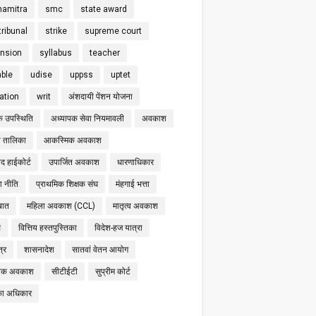
hamitra
smc
state award
tribunal
strike
supreme court
nsion
syllabus
teacher
able
udise
uppss
uptet
cation
writ
अंशदायी पेंशन योजना
क उपस्थिति
अध्यापक सेवा नियमावली
अवकाश
 तालिका
आकस्मिक अवकाश
द हाईकोर्ट
उपार्जित अवकाश
धारणाधिकार
षा नीति
प्राथमिक शिक्षक संघ
मंहगाई भत्ता
बात
महिला अवकाश (CCL)
मातृत्व अवकाश
स
वित्तिय हस्तपुस्तिका
विदेश-हज यात्रा
्र
शासनादेश
सातवां वेतन आयोग
निक अवकाश
सीटीईटी
सुप्रीम कोर्ट
का अधिकार