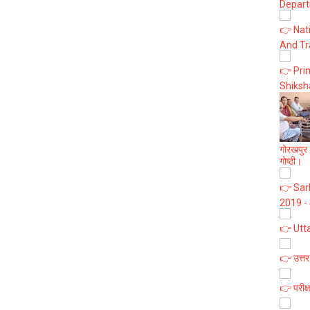
Depart
👉 Nat
And Tr
👉 Prim
Shiksh
गोरखपुर :
गोष्ठी।
👉 Sark
2019 -
👉 Utt
👉 उत्तर
👉 परीक्