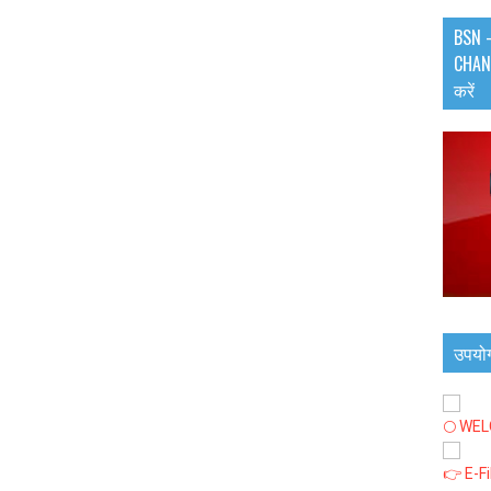
BSN -
CHANN
करें
उपयो
🌕 WE
👉 E-F