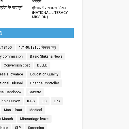
देश
आवेदन
्रदेश के महत्वपूर्ण
🔵 भारतीय साक्षरता मिशन
श
(NATIONAL LITERACY
MISSION)
LS
0/18150
17140/18150 विकल्प पत्र
ay commission
Basic Shiksha News
Conversion cost
DELED
ess allowance
Education Quality
ional Tribunal
Finance Controller
cial Handbook
Gazette
 hold Survey
IGRS
LIC
LPC
Man ki baat
Medical
a Manch
Miscarriage leave
 Note
SLP
Screening