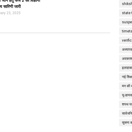
shiks
 सारिणी जारी
ary 23, 2025
state 
suspe
timet
verifi
अध्याप
अवकाश
इलाहाबा
नई शिक्
मन की 
यू-डाय
शपथ पत
सार्वज
सूचना 