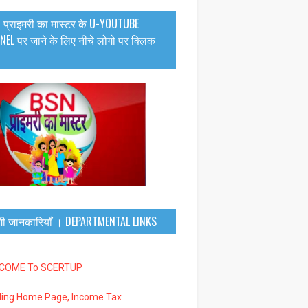
 प्राइमरी का मास्टर के U-YOUTUBE
EL पर जाने के लिए नीचे लोगो पर क्लिक
गी जानकारियाँ । DEPARTMENTAL LINKS
LCOME To SCERTUP
iling Home Page, Income Tax