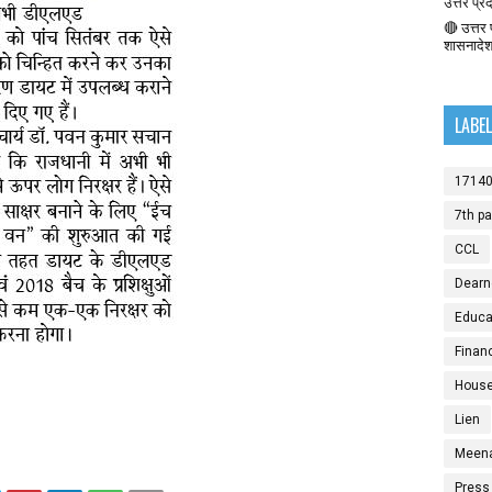
उत्तर प्र
🔴 उत्तर प
शासनादे
LABE
1714
7th p
CCL
Dearn
Educat
Finan
House
Lien
Meen
Press