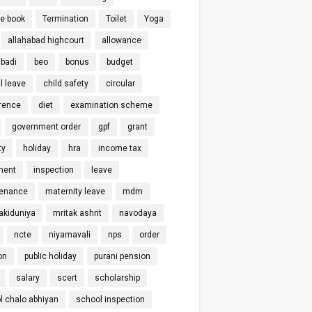
ce book
Termination
Toilet
Yoga
allahabad highcourt
allowance
badi
beo
bonus
budget
l leave
child safety
circular
rence
diet
examination scheme
government order
gpf
grant
ty
holiday
hra
income tax
ment
inspection
leave
enance
maternity leave
mdm
kiduniya
mritak ashrit
navodaya
ncte
niyamavali
nps
order
on
public holiday
purani pension
salary
scert
scholarship
l chalo abhiyan
school inspection