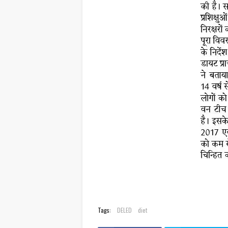
Tags:
DELED
diet