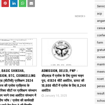
Servi
acp
NEWER
angan
casua
confe
form
gratui
incre
maint
, BASIC SHIKSHA,
ADMISSION, DELED, PNP :
meena
SION, BTC, COUNSELLING
डीएलएड में प्रवेश के लिए दूसरा चक्र
ncert
एड (बीटीसी) प्रशिक्षण 2024
पूरा, 41924 सीटें आवंटित, डायट की
ेज की प्रवेश प्रक्रिया के
10,600 सीटों में प्रवेश के लिए 8,244
pensi
रिक्त सीटों पर प्रशिक्षण संस्थान
आवंटित
result
्प भरने तथा आवंटित संस्थान में
January 10, 2025
य जॉच / प्रवेश की कार्यवाही
schoo
ये जाने हेतु फेज 2 की विज्ञप्ति