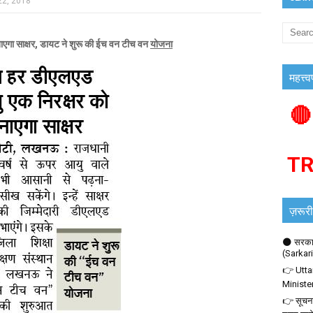
22, 2018
ाएगा साक्षर, डायट ने शुरू की ईच वन टीच वन
योजना
महत्त्व
🔴
T
ज़रूरी
🌑 सरकार
(Sarkar
👉 Utta
Ministe
👉 सूचना