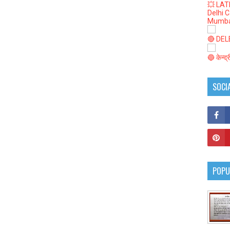
💥 LAT
Delhi 
Mumba
🔴 DELED
🔵 केन्द
SOCI
POPU