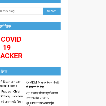
पूर्ण लिंक
 COVID
19
RACKER
 लिंक
ी रिजल्ट डाट काम
🌕 MDM के आकस्मिक स्थिति
iresult●com)
से निपटने के लिए
r Pradesh Chief
👉 मध्यान्ह भोजन प्राधिकरण
r Office, Lucknow
उत्तर प्रदेश, लखनऊ
 एवं जन सम्पर्क विभाग
🔴 UPTET का आनलाईन