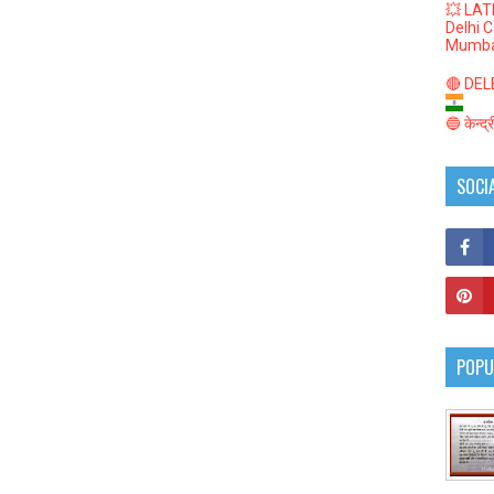
💥 LAT
Delhi 
Mumba
🔴 DELED
🔵 केन्द
SOCI
POPU