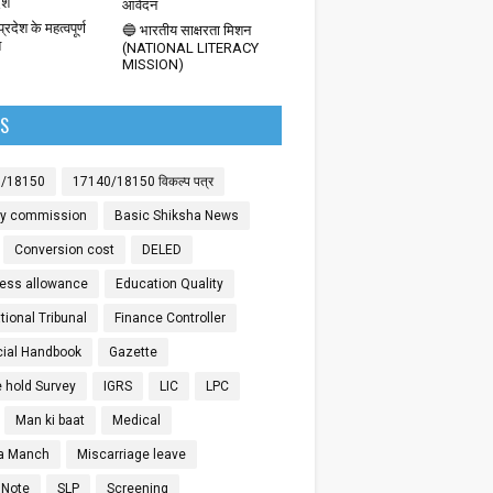
देश
आवेदन
्रदेश के महत्वपूर्ण
🔵 भारतीय साक्षरता मिशन
श
(NATIONAL LITERACY
MISSION)
LS
0/18150
17140/18150 विकल्प पत्र
ay commission
Basic Shiksha News
Conversion cost
DELED
ess allowance
Education Quality
ional Tribunal
Finance Controller
cial Handbook
Gazette
 hold Survey
IGRS
LIC
LPC
Man ki baat
Medical
a Manch
Miscarriage leave
 Note
SLP
Screening