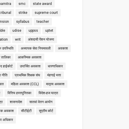
hamitra
smc
state award
tribunal
strike
supreme court
nsion
syllabus
teacher
able
udise
uppss
uptet
cation
writ
अंशदायी पेंशन योजना
क उपस्थिति
अध्यापक सेवा नियमावली
अवकाश
 तालिका
आकस्मिक अवकाश
द हाईकोर्ट
उपार्जित अवकाश
धारणाधिकार
षा नीति
प्राथमिक शिक्षक संघ
मंहगाई भत्ता
बात
महिला अवकाश (CCL)
मातृत्व अवकाश
स
वित्तिय हस्तपुस्तिका
विदेश-हज यात्रा
्र
शासनादेश
सातवां वेतन आयोग
निक अवकाश
सीटीईटी
सुप्रीम कोर्ट
का अधिकार