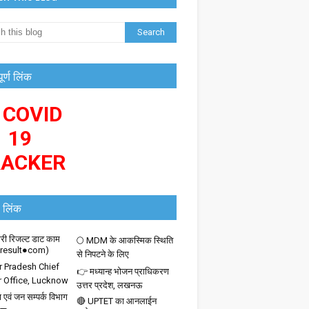
पूर्ण लिंक
 COVID
19
RACKER
 लिंक
ी रिजल्ट डाट काम
🌕 MDM के आकस्मिक स्थिति
iresult●com)
से निपटने के लिए
r Pradesh Chief
👉 मध्यान्ह भोजन प्राधिकरण
r Office, Lucknow
उत्तर प्रदेश, लखनऊ
 एवं जन सम्पर्क विभाग
🔴 UPTET का आनलाईन