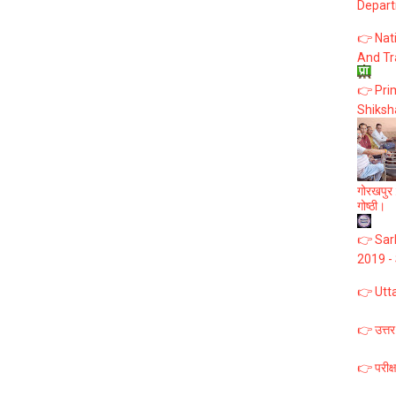
Depart
👉 Nat
And Tr
👉 Prim
Shiksh
गोरखपुर :
गोष्ठी।
👉 Sark
2019 -
👉 Utt
👉 उत्तर
👉 परीक्