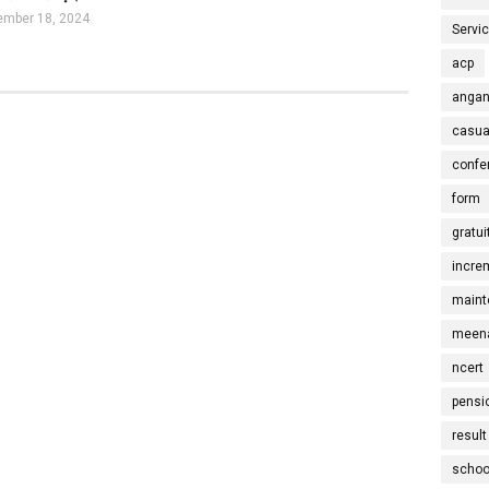
mber 18, 2024
Servi
acp
angan
casua
confe
form
gratui
incre
maint
meena
ncert
pensi
result
schoo