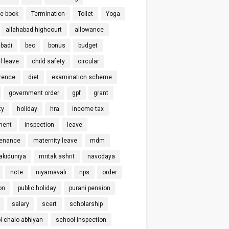
ce book
Termination
Toilet
Yoga
allahabad highcourt
allowance
badi
beo
bonus
budget
l leave
child safety
circular
rence
diet
examination scheme
government order
gpf
grant
ty
holiday
hra
income tax
ment
inspection
leave
enance
maternity leave
mdm
kiduniya
mritak ashrit
navodaya
ncte
niyamavali
nps
order
on
public holiday
purani pension
salary
scert
scholarship
l chalo abhiyan
school inspection