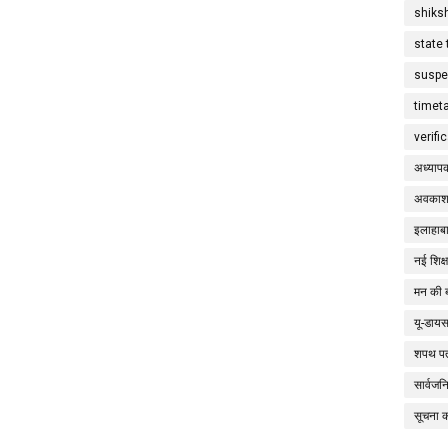
shiks
state 
suspe
timet
verifi
अध्याप
अवकाश
इलाहाबा
नई शिक्
मन की 
यू-डाय
शपथ पत
सार्वज
सूचना 