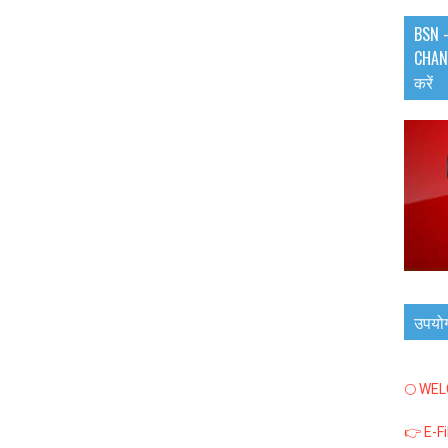
BSN -
CHANN
करें
उपयो
🌕 WE
👉 E-F