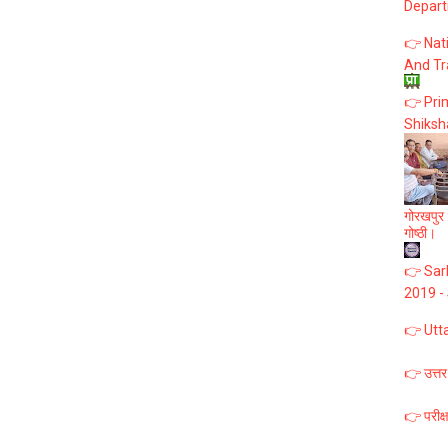
Depart
👉 Nat
And Tr
👉 Prim
Shiksh
गोरखपुर :
गोष्ठी।
👉 Sark
2019 -
👉 Utt
👉 उत्तर
👉 परीक्