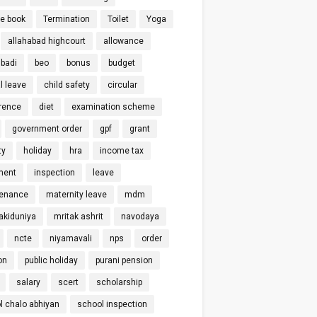
ce book
Termination
Toilet
Yoga
allahabad highcourt
allowance
badi
beo
bonus
budget
l leave
child safety
circular
rence
diet
examination scheme
government order
gpf
grant
ty
holiday
hra
income tax
ment
inspection
leave
enance
maternity leave
mdm
kiduniya
mritak ashrit
navodaya
ncte
niyamavali
nps
order
on
public holiday
purani pension
salary
scert
scholarship
l chalo abhiyan
school inspection