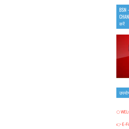
BSN -
CHANN
करें
उपयो
🌕 WE
👉 E-F