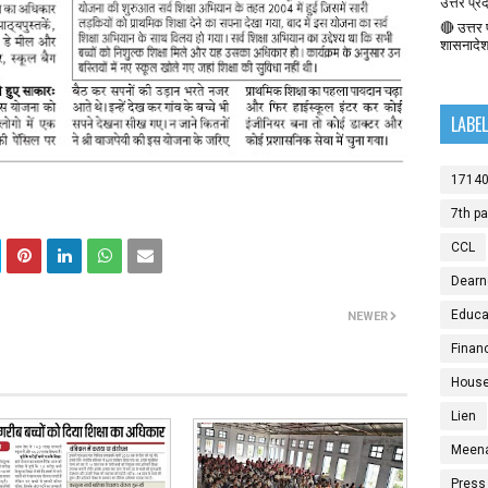
उत्तर प्र
🔴 उत्तर प
शासनादे
LABE
1714
7th p
CCL
Dearn
Educat
NEWER
Finan
House
Lien
Meen
Press