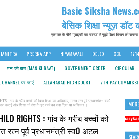
Basic Siksha News.
बेसिक शिक्षा न्यूज़ डॉट
एक छत के नीचे 'प्राइमरी का मास्टर' से जुड़ी शिक्षा विभाग की समस्
HAMITRA
PRERNA APP
NIYAMAVALI
DELED
CCL
1714
मन की बात (MAN KI BAAT)
GOVERNMENT ORDER
CIRCULAR
 CHANNEL पर जाएंं
ALLAHABAD HIGHCOURT
7TH PAY COMMISS
ंव के गरीब बच्चों को दिया शिक्षा का अधिकार, भारत रत्न पूर्व प्रधानमंत्री स्व0
MORE
रुआत कराई और शिक्षा को देश के हर बच्चे का बना दिया था अधिकार ।
LD RIGHTS : गांव के गरीब बच्चों को
सूचना: अधिक संबंधित समाचारों के लिए कृपया https://www.primarykamaster.net प
त रत्न पूर्व प्रधानमंत्री स्व0 अटल
SEAR