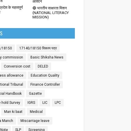
देश
आवेदन
्रदेश के महत्वपूर्ण
🔵 भारतीय साक्षरता मिशन
श
(NATIONAL LITERACY
MISSION)
LS
0/18150
17140/18150 विकल्प पत्र
ay commission
Basic Shiksha News
Conversion cost
DELED
ess allowance
Education Quality
ional Tribunal
Finance Controller
cial Handbook
Gazette
 hold Survey
IGRS
LIC
LPC
Man ki baat
Medical
a Manch
Miscarriage leave
 Note
SLP
Screening