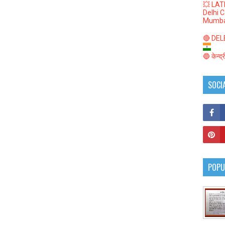
💥 LAT
Delhi 
Mumba
🔴 DELED
🔵 केन्द
SOCI
POPU