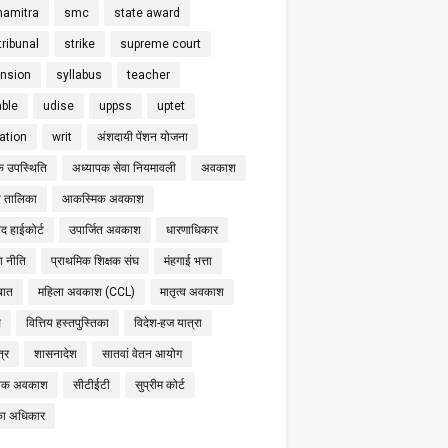
hamitra
smc
state award
tribunal
strike
supreme court
nsion
syllabus
teacher
able
udise
uppss
uptet
cation
writ
अंशदायी पेंशन योजना
क उपस्थिति
अध्यापक सेवा नियमावली
अवकाश
 तालिका
आकस्मिक अवकाश
द हाईकोर्ट
उपार्जित अवकाश
धारणाधिकार
षा नीति
प्राथमिक शिक्षक संघ
मंहगाई भत्ता
बात
महिला अवकाश (CCL)
मातृत्व अवकाश
स
वित्तिय हस्तपुस्तिका
विदेश-हज यात्रा
्र
शासनादेश
सातवां वेतन आयोग
निक अवकाश
सीटीईटी
सुप्रीम कोर्ट
का अधिकार