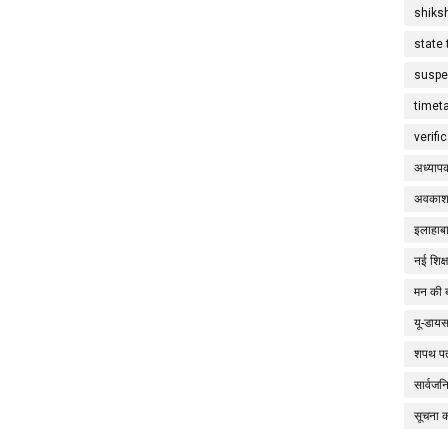
shiks
state 
suspe
timet
verifi
अध्याप
अवकाश
इलाहाबा
नई शिक्
मन की 
यू-डाय
शपथ पत
सार्वज
सूचना 