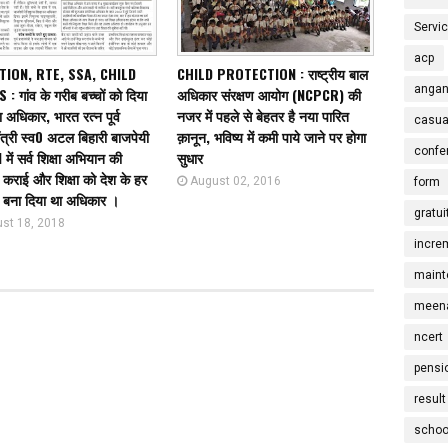
Servi
acp
TION, RTE, SSA, CHILD
CHILD PROTECTION : राष्ट्रीय बाल
angan
: गांव के गरीब बच्चों को दिया
अधिकार संरक्षण आयोग (NCPCR) की
ा अधिकार, भारत रत्न पूर्व
नजर में पहले से बेहतर है नया पारित
casua
ंत्री स्व0 अटल बिहारी बाजपेयी
क़ानून, भविष्य में कमी पाये जाने पर होगा
confe
में सर्व शिक्षा अभियान की
सुधार
कराई और शिक्षा को देश के हर
August 02, 2016
form
ा बना दिया था अधिकार ।
gratui
st 18, 2018
incre
maint
meena
ncert
pensi
result
schoo