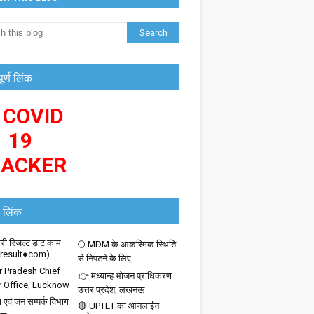
पूर्ण लिंक
 COVID
19
RACKER
 लिंक
ी रिजल्ट डाट काम
🌕 MDM के आकस्मिक स्थिति
iresult●com)
से निपटने के लिए
r Pradesh Chief
👉 मध्यान्ह भोजन प्राधिकरण
r Office, Lucknow
उत्तर प्रदेश, लखनऊ
 एवं जन सम्पर्क विभाग
🔴 UPTET का आनलाईन