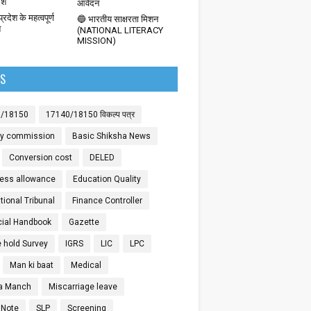
देश
आवेदन
्रदेश के महत्वपूर्ण
🔵 भारतीय साक्षरता मिशन
श
(NATIONAL LITERACY
MISSION)
LS
0/18150
17140/18150 विकल्प पत्र
ay commission
Basic Shiksha News
Conversion cost
DELED
ess allowance
Education Quality
ional Tribunal
Finance Controller
cial Handbook
Gazette
 hold Survey
IGRS
LIC
LPC
Man ki baat
Medical
a Manch
Miscarriage leave
 Note
SLP
Screening