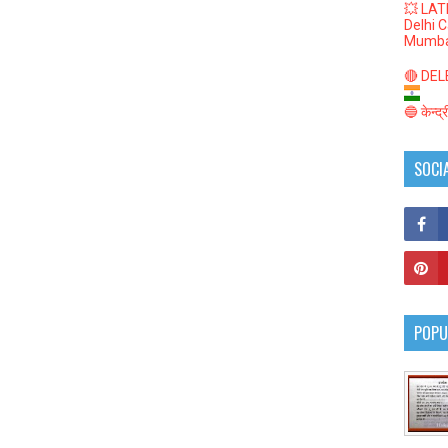
💥 LAT
Delhi 
Mumba
🔴 DELED
🔵 केन्द
SOCI
POPU