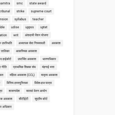
hamitra
smc
state award
tribunal
strike
supreme court
nsion
syllabus
teacher
able
udise
uppss
uptet
cation
writ
अंशदायी पेंशन योजना
क उपस्थिति
अध्यापक सेवा नियमावली
अवकाश
 तालिका
आकस्मिक अवकाश
द हाईकोर्ट
उपार्जित अवकाश
धारणाधिकार
षा नीति
प्राथमिक शिक्षक संघ
मंहगाई भत्ता
बात
महिला अवकाश (CCL)
मातृत्व अवकाश
स
वित्तिय हस्तपुस्तिका
विदेश-हज यात्रा
्र
शासनादेश
सातवां वेतन आयोग
निक अवकाश
सीटीईटी
सुप्रीम कोर्ट
का अधिकार