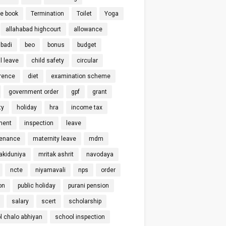
ce book
Termination
Toilet
Yoga
allahabad highcourt
allowance
badi
beo
bonus
budget
l leave
child safety
circular
rence
diet
examination scheme
government order
gpf
grant
ty
holiday
hra
income tax
ment
inspection
leave
enance
maternity leave
mdm
kiduniya
mritak ashrit
navodaya
ncte
niyamavali
nps
order
on
public holiday
purani pension
salary
scert
scholarship
l chalo abhiyan
school inspection