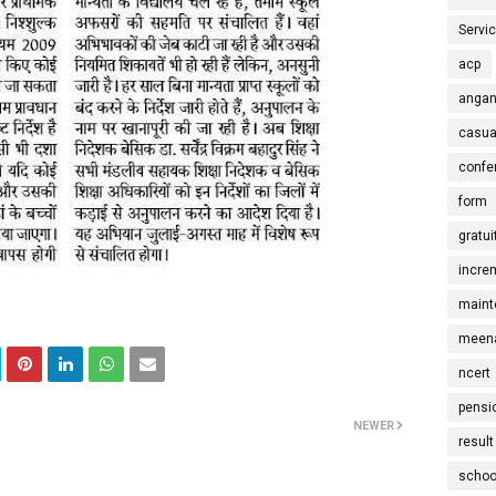
Servi
acp
angan
casua
confe
form
gratui
incre
maint
meena
ncert
pensi
NEWER
result
schoo