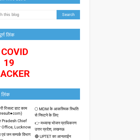
पूर्ण लिंक
 COVID
19
RACKER
 लिंक
ी रिजल्ट डाट काम
🌕 MDM के आकस्मिक स्थिति
iresult●com)
से निपटने के लिए
r Pradesh Chief
👉 मध्यान्ह भोजन प्राधिकरण
r Office, Lucknow
उत्तर प्रदेश, लखनऊ
 एवं जन सम्पर्क विभाग
🔴 UPTET का आनलाईन