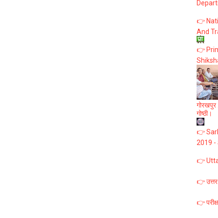
Depart
👉 Nat
And Tr
👉 Prim
Shiksh
गोरखपुर :
गोष्ठी।
👉 Sark
2019 -
👉 Utt
👉 उत्तर
👉 परीक्