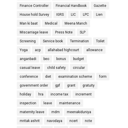
Finance Controller
Financial Handbook
Gazette
House hold Survey
IGRS
LIC
LPC
Lien
Man ki baat
Medical
Meena Manch
Miscarriage leave
Press Note
SLP
Screening
Service book
Termination
Toilet
Yoga
acp
allahabad highcourt
allowance
anganbadi
beo
bonus
budget
casual leave
child safety
circular
conference
diet
examination scheme
form
government order
gpf
grant
gratuity
holiday
hra
income tax
increment
inspection
leave
maintenance
maternity leave
mdm
meenakiduniya
mritak ashrit
navodaya
ncert
ncte