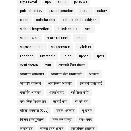
niyamavali
nps
order
pension
public holiday
purani pension
result
salary
scert
scholarship
school chalo abhiyan
school inspection
shikshamitra
smc
state award
state tribunal
strike
supreme court
suspension
syllabus
teacher
timetable
udise
uppss
uptet
verification
writ
अंशदायी पेंशन योजना
अध्यापक उपस्थिति
अध्यापक सेवा नियमावली
अवकाश
अवकाश तालिका
आकस्मिक अवकाश
इलाहाबाद हाईकोर्ट
उपार्जित अवकाश
धारणाधिकार
नई शिक्षा नीति
प्राथमिक शिक्षक संघ
मंहगाई भत्ता
मन की बात
महिला अवकाश (CCL)
मातृत्व अवकाश
यू-डायस
वित्तिय हस्तपुस्तिका
विदेश-हज यात्रा
शपथ पत्र
शासनादेश
सातवां वेतन आयोग
सार्वजनिक अवकाश