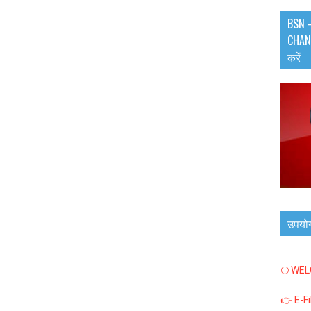
BSN -
CHANN
करें
उपयो
🌕 WE
👉 E-F