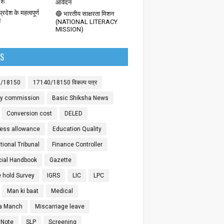
देश
आवेदन
्रदेश के महत्वपूर्ण
🔵 भारतीय साक्षरता मिशन
श
(NATIONAL LITERACY
MISSION)
LS
0/18150
17140/18150 विकल्प पत्र
ay commission
Basic Shiksha News
Conversion cost
DELED
ess allowance
Education Quality
ional Tribunal
Finance Controller
cial Handbook
Gazette
 hold Survey
IGRS
LIC
LPC
Man ki baat
Medical
a Manch
Miscarriage leave
 Note
SLP
Screening