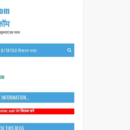
com
 कॉम
त सूचनाएं एक साथ
0/18150 विकल्प पत्र
ION
 INFORMATION...
क्लिक करे
CH THIS BLOG