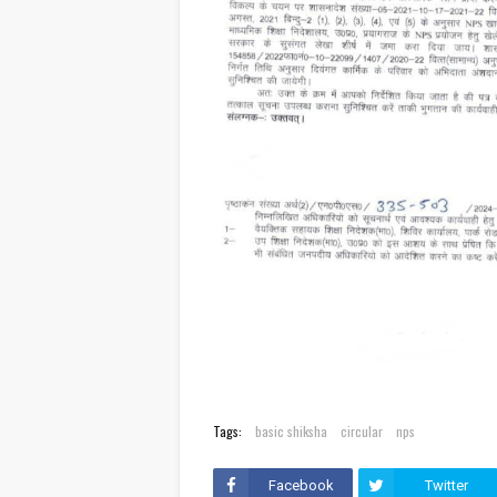
Tags:
basic shiksha
circular
nps
Facebook
Twitter