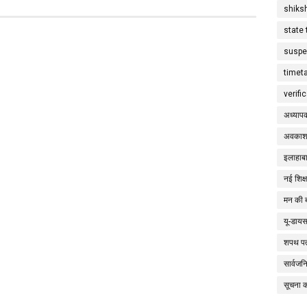
shiks
state 
suspe
timet
verifi
अध्याप
अवकाश
इलाहाबा
नई शिक्
मन की 
यू-डाय
शपथ पत
सार्वज
सूचना 