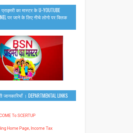
 प्राइमरी का मास्टर के U-YOUTUBE
EL पर जाने के लिए नीचे लोगो पर क्लिक
गी जानकारियाँ । DEPARTMENTAL LINKS
LCOME To SCERTUP
iling Home Page, Income Tax