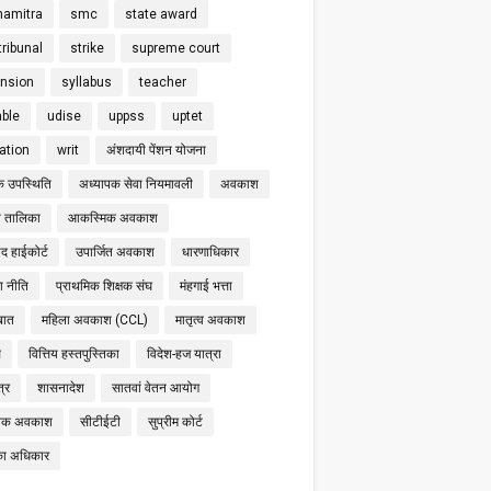
hamitra
smc
state award
tribunal
strike
supreme court
nsion
syllabus
teacher
able
udise
uppss
uptet
cation
writ
अंशदायी पेंशन योजना
क उपस्थिति
अध्यापक सेवा नियमावली
अवकाश
 तालिका
आकस्मिक अवकाश
द हाईकोर्ट
उपार्जित अवकाश
धारणाधिकार
षा नीति
प्राथमिक शिक्षक संघ
मंहगाई भत्ता
बात
महिला अवकाश (CCL)
मातृत्व अवकाश
स
वित्तिय हस्तपुस्तिका
विदेश-हज यात्रा
्र
शासनादेश
सातवां वेतन आयोग
निक अवकाश
सीटीईटी
सुप्रीम कोर्ट
का अधिकार