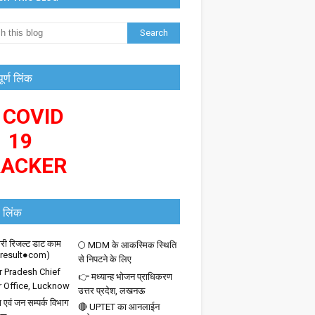
पूर्ण लिंक
 COVID
19
RACKER
 लिंक
ी रिजल्ट डाट काम
🌕 MDM के आकस्मिक स्थिति
iresult●com)
से निपटने के लिए
r Pradesh Chief
👉 मध्यान्ह भोजन प्राधिकरण
r Office, Lucknow
उत्तर प्रदेश, लखनऊ
 एवं जन सम्पर्क विभाग
🔴 UPTET का आनलाईन