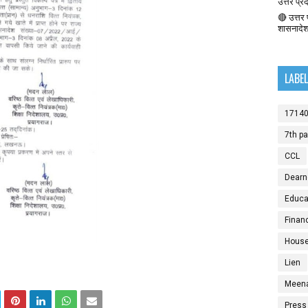
उत्तर प्र
🔴 उत्तर प
शासनादे
LABE
1714
7th p
CCL
Dearn
Educat
Finan
House
Lien
Meen
Press