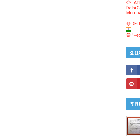
💥 LAT
Delhi 
Mumba
🔴 DELED
🔵 केन्द
SOCI
POPU