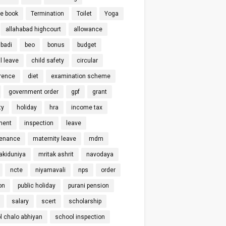
ce book
Termination
Toilet
Yoga
allahabad highcourt
allowance
badi
beo
bonus
budget
l leave
child safety
circular
rence
diet
examination scheme
government order
gpf
grant
ty
holiday
hra
income tax
ment
inspection
leave
enance
maternity leave
mdm
kiduniya
mritak ashrit
navodaya
ncte
niyamavali
nps
order
on
public holiday
purani pension
salary
scert
scholarship
l chalo abhiyan
school inspection