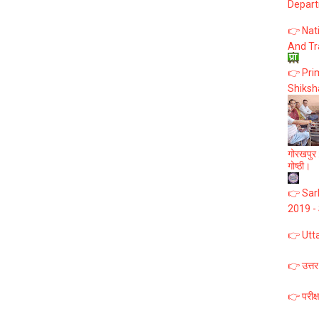
Depart
👉 Nat
And Tr
👉 Prim
Shiksh
गोरखपुर :
गोष्ठी।
👉 Sark
2019 -
👉 Utt
👉 उत्तर
👉 परीक्