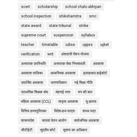
scert
scholarship
school chalo abhiyan
school inspection
shikshamitra
smc
state award
state tribunal
strike
supreme court
suspension
syllabus
teacher
timetable
udise
uppss
uptet
verification
writ
अंशदायी पेंशन योजना
अध्यापक उपस्थिति
अध्यापक सेवा नियमावली
अवकाश
अवकाश तालिका
आकस्मिक अवकाश
इलाहाबाद हाईकोर्ट
उपार्जित अवकाश
धारणाधिकार
नई शिक्षा नीति
प्राथमिक शिक्षक संघ
मंहगाई भत्ता
मन की बात
महिला अवकाश (CCL)
मातृत्व अवकाश
यू-डायस
वित्तिय हस्तपुस्तिका
विदेश-हज यात्रा
शपथ पत्र
शासनादेश
सातवां वेतन आयोग
सार्वजनिक अवकाश
सीटीईटी
सुप्रीम कोर्ट
सूचना का अधिकार