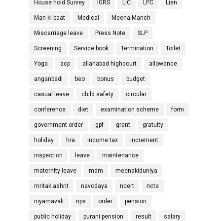
House hold Survey
IGRS
LIC
LPC
Lien
Man ki baat
Medical
Meena Manch
Miscarriage leave
Press Note
SLP
Screening
Service book
Termination
Toilet
Yoga
acp
allahabad highcourt
allowance
anganbadi
beo
bonus
budget
casual leave
child safety
circular
conference
diet
examination scheme
form
government order
gpf
grant
gratuity
holiday
hra
income tax
increment
inspection
leave
maintenance
maternity leave
mdm
meenakiduniya
mritak ashrit
navodaya
ncert
ncte
niyamavali
nps
order
pension
public holiday
purani pension
result
salary