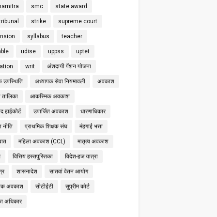
hamitra
smc
state award
tribunal
strike
supreme court
nsion
syllabus
teacher
able
udise
uppss
uptet
cation
writ
अंशदायी पेंशन योजना
क उपस्थिति
अध्यापक सेवा नियमावली
अवकाश
 तालिका
आकस्मिक अवकाश
द हाईकोर्ट
उपार्जित अवकाश
धारणाधिकार
षा नीति
प्राथमिक शिक्षक संघ
मंहगाई भत्ता
बात
महिला अवकाश (CCL)
मातृत्व अवकाश
स
वित्तिय हस्तपुस्तिका
विदेश-हज यात्रा
्र
शासनादेश
सातवां वेतन आयोग
निक अवकाश
सीटीईटी
सुप्रीम कोर्ट
का अधिकार