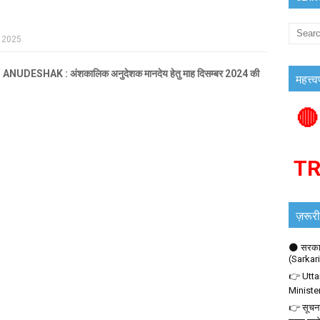
, 2025
ESHAK : अंशकालिक अनुदेशक मानदेय हेतु माह दिसम्बर 2024 की
महत्त्व
🔴
T
ज़रूरी
🌑 सरकार
(Sarkar
👉 Utta
Ministe
👉 सूचना