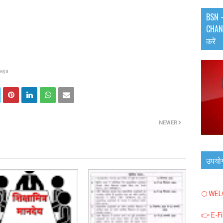
BSN -
CHANN
करें
eya
NEWER
उपयो
🌕 WE
👉 E-F