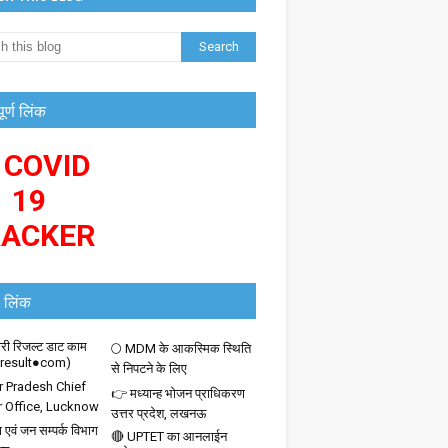
पूर्ण लिंक
 COVID
19
RACKER
 लिंक
ी रिजल्ट डाट काम
🌕 MDM के आकस्मिक स्थिति
iresult●com)
से निपटने के लिए
r Pradesh Chief
👉 मध्यान्ह भोजन प्राधिकरण
r Office, Lucknow
उत्तर प्रदेश, लखनऊ
 एवं जन सम्पर्क विभाग
🔴 UPTET का आनलाईन