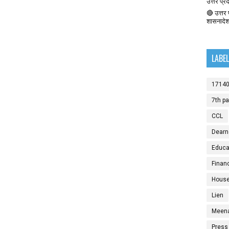
उत्तर प्र
🔴 उत्तर प
शासनादे
LABE
1714
7th p
CCL
Dearn
Educat
Finan
House
Lien
Meen
Press