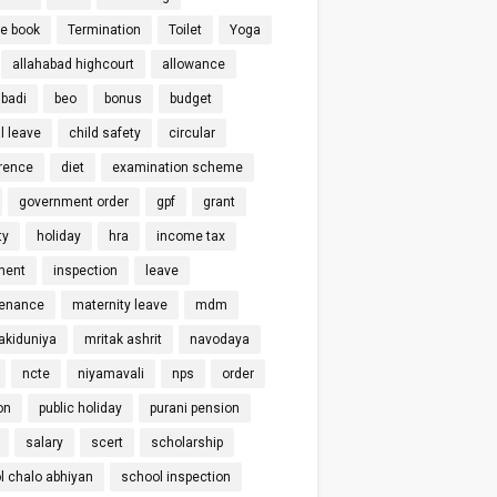
ce book
Termination
Toilet
Yoga
allahabad highcourt
allowance
badi
beo
bonus
budget
l leave
child safety
circular
rence
diet
examination scheme
government order
gpf
grant
ty
holiday
hra
income tax
ment
inspection
leave
enance
maternity leave
mdm
kiduniya
mritak ashrit
navodaya
ncte
niyamavali
nps
order
on
public holiday
purani pension
salary
scert
scholarship
l chalo abhiyan
school inspection