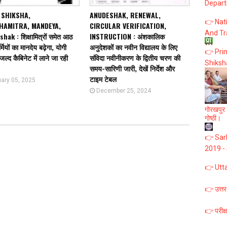
Depart
 SHIKSHA,
ANUDESHAK, RENEWAL,
👉 Nat
HAMITRA, MANDEYA,
CIRCULAR VERIFICATION,
And Tr
ak : शिक्षामित्रों समेत आठ
INSTRUCTION : अंशकालिक
ियों का मानदेय बढ़ेगा, योगी
अनुदेशकों का नवीन विद्यालय के लिए
👉 Prim
ल्द कैबिनेट में लाने जा रही
संविदा नवीनीकरण के द्वितीय चरण की
Shiksh
समय-सारिणी जारी, देखें निर्देश और
टाइम टेबल
ary 05, 2025
December 25, 2024
गोरखपुर :
गोष्ठी।
👉 Sark
2019 -
👉 Utt
👉 उत्तर
👉 परीक्