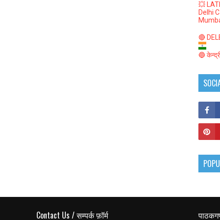
💥 LAT
Delhi 
Mumba
🔴 DELED
🔵 केन्द
SOCI
POPU
Contact Us / सम्पर्क फ़ॉर्म
पाठकगण 