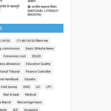
देश
आवेदन
्रदेश के महत्वपूर्ण
🔵 भारतीय साक्षरता मिशन
श
(NATIONAL LITERACY
MISSION)
LS
0/18150
17140/18150 विकल्प पत्र
ay commission
Basic Shiksha News
Conversion cost
DELED
ess allowance
Education Quality
ional Tribunal
Finance Controller
cial Handbook
Gazette
 hold Survey
IGRS
LIC
LPC
Man ki baat
Medical
a Manch
Miscarriage leave
 Note
SLP
Screening