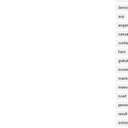
Servi
acp
angan
casua
confe
form
gratui
incre
maint
meena
ncert
pensi
result
schoo