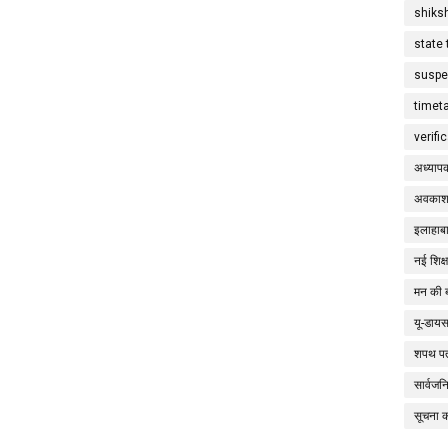
shiks
state 
suspe
timet
verifi
अध्याप
अवकाश
इलाहाबा
नई शिक्
मन की 
यू-डाय
शपथ पत
सार्वज
सूचना 