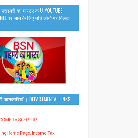
 प्राइमरी का मास्टर के U-YOUTUBE
EL पर जाने के लिए नीचे लोगो पर क्लिक
गी जानकारियाँ । DEPARTMENTAL LINKS
LCOME To SCERTUP
iling Home Page, Income Tax