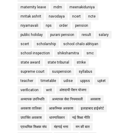
maternity leave
mdm
meenakiduniya
mritak ashrit
navodaya
ncert
ncte
niyamavali
nps
order
pension
public holiday
purani pension
result
salary
scert
scholarship
school chalo abhiyan
school inspection
shikshamitra
smc
state award
state tribunal
strike
supreme court
suspension
syllabus
teacher
timetable
udise
uppss
uptet
verification
writ
अंशदायी पेंशन योजना
अध्यापक उपस्थिति
अध्यापक सेवा नियमावली
अवकाश
अवकाश तालिका
आकस्मिक अवकाश
इलाहाबाद हाईकोर्ट
उपार्जित अवकाश
धारणाधिकार
नई शिक्षा नीति
प्राथमिक शिक्षक संघ
मंहगाई भत्ता
मन की बात