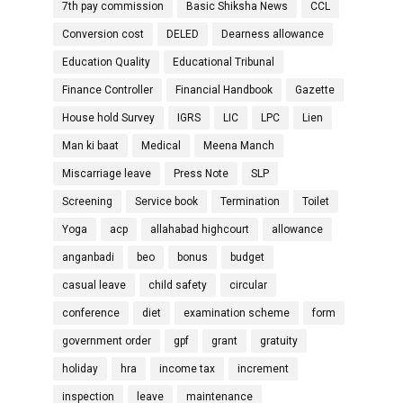
7th pay commission
Basic Shiksha News
CCL
Conversion cost
DELED
Dearness allowance
Education Quality
Educational Tribunal
Finance Controller
Financial Handbook
Gazette
House hold Survey
IGRS
LIC
LPC
Lien
Man ki baat
Medical
Meena Manch
Miscarriage leave
Press Note
SLP
Screening
Service book
Termination
Toilet
Yoga
acp
allahabad highcourt
allowance
anganbadi
beo
bonus
budget
casual leave
child safety
circular
conference
diet
examination scheme
form
government order
gpf
grant
gratuity
holiday
hra
income tax
increment
inspection
leave
maintenance