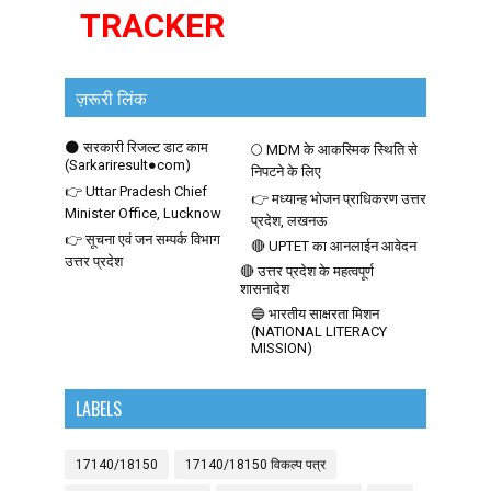
TRACKER
ज़रूरी लिंक
🌑 सरकारी रिजल्ट डाट काम
🌕 MDM के आकस्मिक स्थिति से
(Sarkariresult●com)
निपटने के लिए
👉 Uttar Pradesh Chief
👉 मध्यान्ह भोजन प्राधिकरण उत्तर
Minister Office, Lucknow
प्रदेश, लखनऊ
👉 सूचना एवं जन सम्पर्क विभाग
🔴 UPTET का आनलाईन आवेदन
उत्तर प्रदेश
🔴 उत्तर प्रदेश के महत्वपूर्ण
शासनादेश
🔵 भारतीय साक्षरता मिशन
(NATIONAL LITERACY
MISSION)
LABELS
17140/18150
17140/18150 विकल्प पत्र