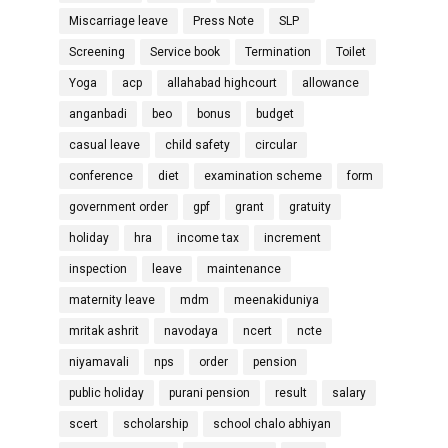
Miscarriage leave
Press Note
SLP
Screening
Service book
Termination
Toilet
Yoga
acp
allahabad highcourt
allowance
anganbadi
beo
bonus
budget
casual leave
child safety
circular
conference
diet
examination scheme
form
government order
gpf
grant
gratuity
holiday
hra
income tax
increment
inspection
leave
maintenance
maternity leave
mdm
meenakiduniya
mritak ashrit
navodaya
ncert
ncte
niyamavali
nps
order
pension
public holiday
purani pension
result
salary
scert
scholarship
school chalo abhiyan