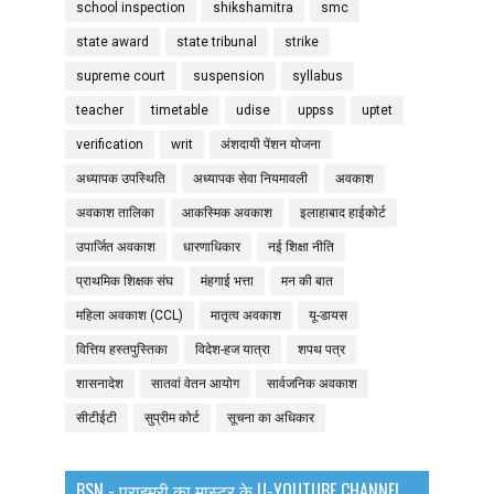
school inspection
shikshamitra
smc
state award
state tribunal
strike
supreme court
suspension
syllabus
teacher
timetable
udise
uppss
uptet
verification
writ
अंशदायी पेंशन योजना
अध्यापक उपस्थिति
अध्यापक सेवा नियमावली
अवकाश
अवकाश तालिका
आकस्मिक अवकाश
इलाहाबाद हाईकोर्ट
उपार्जित अवकाश
धारणाधिकार
नई शिक्षा नीति
प्राथमिक शिक्षक संघ
मंहगाई भत्ता
मन की बात
महिला अवकाश (CCL)
मातृत्व अवकाश
यू-डायस
वित्तिय हस्तपुस्तिका
विदेश-हज यात्रा
शपथ पत्र
शासनादेश
सातवां वेतन आयोग
सार्वजनिक अवकाश
सीटीईटी
सुप्रीम कोर्ट
सूचना का अधिकार
BSN - प्राइमरी का मास्टर के U-YOUTUBE CHANNEL