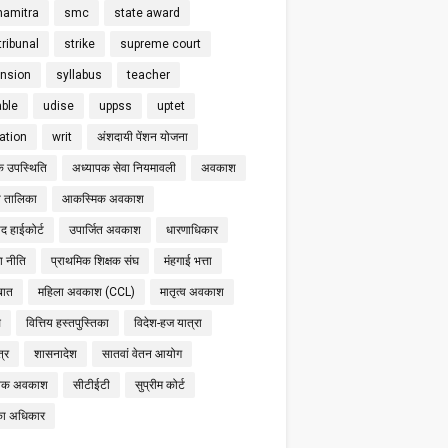
hamitra
smc
state award
tribunal
strike
supreme court
nsion
syllabus
teacher
able
udise
uppss
uptet
cation
writ
अंशदायी पेंशन योजना
क उपस्थिति
अध्यापक सेवा नियमावली
अवकाश
 तालिका
आकस्मिक अवकाश
द हाईकोर्ट
उपार्जित अवकाश
धारणाधिकार
षा नीति
प्राथमिक शिक्षक संघ
मंहगाई भत्ता
बात
महिला अवकाश (CCL)
मातृत्व अवकाश
स
वित्तिय हस्तपुस्तिका
विदेश-हज यात्रा
्र
शासनादेश
सातवां वेतन आयोग
निक अवकाश
सीटीईटी
सुप्रीम कोर्ट
का अधिकार