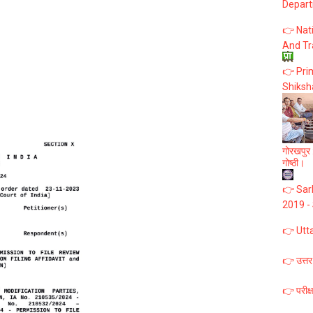
Depart
👉 Nat
And Tr
👉 Prim
Shiksh
गोरखपुर :
गोष्ठी।
👉 Sark
2019 -
👉 Utt
👉 उत्तर
👉 परीक्