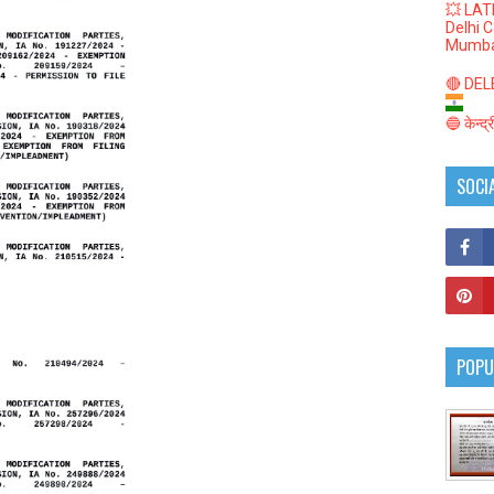
💥 LAT
Delhi 
Mumba
🔴 DELED
🔵 केन्द
SOCI
POPU