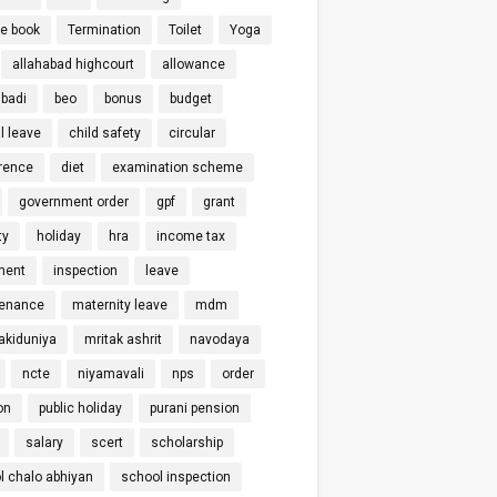
ce book
Termination
Toilet
Yoga
allahabad highcourt
allowance
badi
beo
bonus
budget
l leave
child safety
circular
rence
diet
examination scheme
government order
gpf
grant
ty
holiday
hra
income tax
ment
inspection
leave
enance
maternity leave
mdm
kiduniya
mritak ashrit
navodaya
ncte
niyamavali
nps
order
on
public holiday
purani pension
salary
scert
scholarship
l chalo abhiyan
school inspection