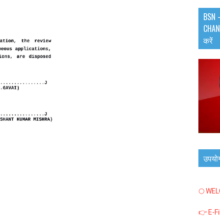
BSN -
CHANN
करें
उपयो
🌕 WE
👉 E-F