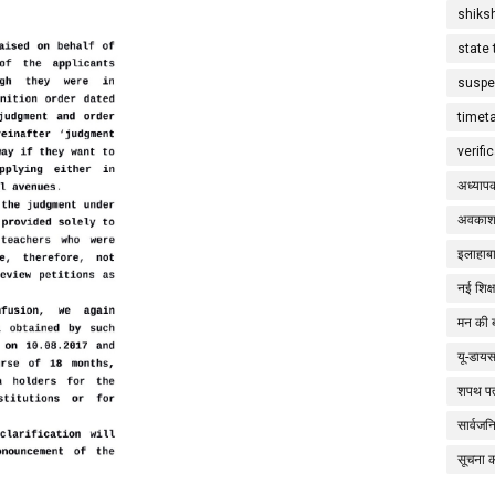
shiks
state 
suspe
timet
verifi
अध्याप
अवकाश
इलाहाबा
नई शिक्
मन की 
यू-डाय
शपथ पत
सार्वज
सूचना 