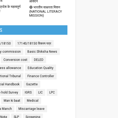
देश
आवेदन
्रदेश के महत्वपूर्ण
🔵 भारतीय साक्षरता मिशन
श
(NATIONAL LITERACY
MISSION)
LS
0/18150
17140/18150 विकल्प पत्र
ay commission
Basic Shiksha News
Conversion cost
DELED
ess allowance
Education Quality
ional Tribunal
Finance Controller
cial Handbook
Gazette
 hold Survey
IGRS
LIC
LPC
Man ki baat
Medical
a Manch
Miscarriage leave
 Note
SLP
Screening