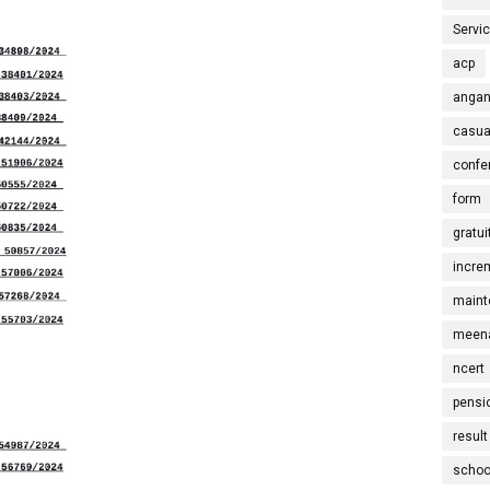
Servi
acp
angan
casua
confe
form
gratui
incre
maint
meena
ncert
pensi
result
schoo