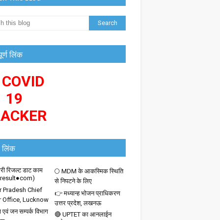
पूर्ण लिंक
 COVID
19
RACKER
 लिंक
ी रिजल्ट डाट काम
🌕 MDM के आकस्मिक स्थिति
iresult●com)
से निपटने के लिए
r Pradesh Chief
👉 मध्यान्ह भोजन प्राधिकरण
r Office, Lucknow
उत्तर प्रदेश, लखनऊ
 एवं जन सम्पर्क विभाग
🔴 UPTET का आनलाईन