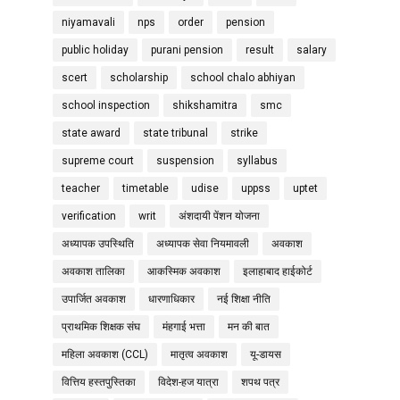
niyamavali
nps
order
pension
public holiday
purani pension
result
salary
scert
scholarship
school chalo abhiyan
school inspection
shikshamitra
smc
state award
state tribunal
strike
supreme court
suspension
syllabus
teacher
timetable
udise
uppss
uptet
verification
writ
अंशदायी पेंशन योजना
अध्यापक उपस्थिति
अध्यापक सेवा नियमावली
अवकाश
अवकाश तालिका
आकस्मिक अवकाश
इलाहाबाद हाईकोर्ट
उपार्जित अवकाश
धारणाधिकार
नई शिक्षा नीति
प्राथमिक शिक्षक संघ
मंहगाई भत्ता
मन की बात
महिला अवकाश (CCL)
मातृत्व अवकाश
यू-डायस
वित्तिय हस्तपुस्तिका
विदेश-हज यात्रा
शपथ पत्र