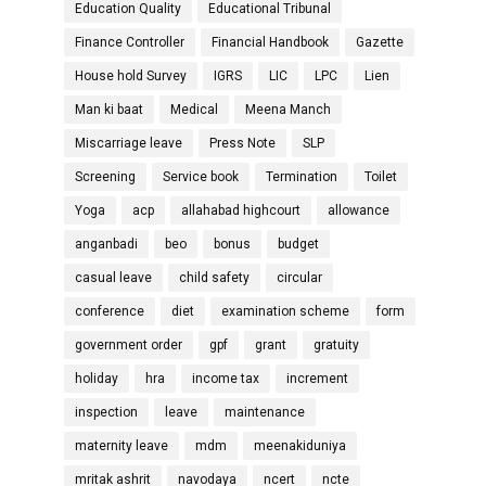
Education Quality
Educational Tribunal
Finance Controller
Financial Handbook
Gazette
House hold Survey
IGRS
LIC
LPC
Lien
Man ki baat
Medical
Meena Manch
Miscarriage leave
Press Note
SLP
Screening
Service book
Termination
Toilet
Yoga
acp
allahabad highcourt
allowance
anganbadi
beo
bonus
budget
casual leave
child safety
circular
conference
diet
examination scheme
form
government order
gpf
grant
gratuity
holiday
hra
income tax
increment
inspection
leave
maintenance
maternity leave
mdm
meenakiduniya
mritak ashrit
navodaya
ncert
ncte