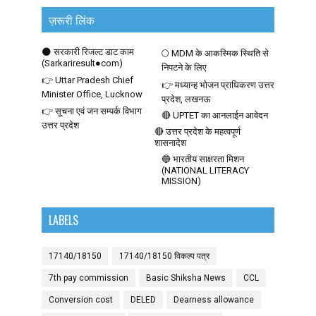
ज़रूरी लिंक
🌑 सरकारी रिजल्ट डाट काम
🌕 MDM के आकस्मिक स्थिति से
(Sarkariresult●com)
निपटने के लिए
👉 Uttar Pradesh Chief
👉 मध्यान्ह भोजन प्राधिकरण उत्तर
Minister Office, Lucknow
प्रदेश, लखनऊ
👉 सूचना एवं जन सम्पर्क विभाग
🔴 UPTET का आनलाईन आवेदन
उत्तर प्रदेश
🔴 उत्तर प्रदेश के महत्वपूर्ण
शासनादेश
🔵 भारतीय साक्षरता मिशन
(NATIONAL LITERACY
MISSION)
LABELS
17140/18150
17140/18150 विकल्प पत्र
7th pay commission
Basic Shiksha News
CCL
Conversion cost
DELED
Dearness allowance