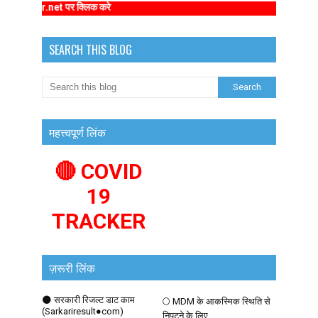
 पर क्लिक करे
SEARCH THIS BLOG
महत्त्वपूर्ण लिंक
🔴 COVID
19
TRACKER
ज़रूरी लिंक
🌑 सरकारी रिजल्ट डाट काम
🌕 MDM के आकस्मिक स्थिति से
(Sarkariresult●com)
निपटने के लिए