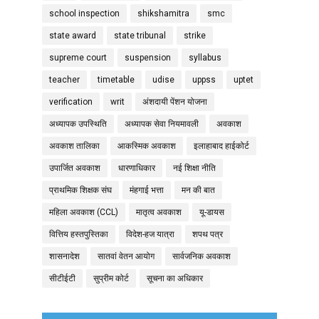
school inspection
shikshamitra
smc
state award
state tribunal
strike
supreme court
suspension
syllabus
teacher
timetable
udise
uppss
uptet
verification
writ
अंशदायी पेंशन योजना
अध्यापक उपस्थिति
अध्यापक सेवा नियमावली
अवकाश
अवकाश तालिका
आकस्मिक अवकाश
इलाहाबाद हाईकोर्ट
उपार्जित अवकाश
धारणाधिकार
नई शिक्षा नीति
प्राथमिक शिक्षक संघ
मंहगाई भत्ता
मन की बात
महिला अवकाश (CCL)
मातृत्व अवकाश
यू-डायस
वित्तिय हस्तपुस्तिका
विदेश-हज यात्रा
शपथ पत्र
शासनादेश
सातवां वेतन आयोग
सार्वजनिक अवकाश
सीटीईटी
सुप्रीम कोर्ट
सूचना का अधिकार