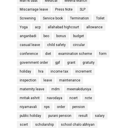
Man ki baat
Medical
Meena Manch
Miscarriage leave
Press Note
SLP
Screening
Service book
Termination
Toilet
Yoga
acp
allahabad highcourt
allowance
anganbadi
beo
bonus
budget
casual leave
child safety
circular
conference
diet
examination scheme
form
government order
gpf
grant
gratuity
holiday
hra
income tax
increment
inspection
leave
maintenance
maternity leave
mdm
meenakiduniya
mritak ashrit
navodaya
ncert
ncte
niyamavali
nps
order
pension
public holiday
purani pension
result
salary
scert
scholarship
school chalo abhiyan