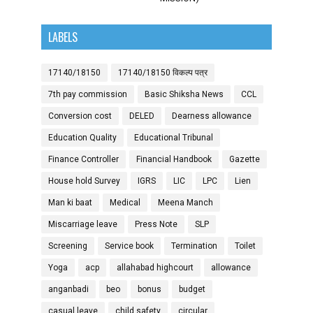
LABELS
17140/18150
17140/18150 विकल्प पत्र
7th pay commission
Basic Shiksha News
CCL
Conversion cost
DELED
Dearness allowance
Education Quality
Educational Tribunal
Finance Controller
Financial Handbook
Gazette
House hold Survey
IGRS
LIC
LPC
Lien
Man ki baat
Medical
Meena Manch
Miscarriage leave
Press Note
SLP
Screening
Service book
Termination
Toilet
Yoga
acp
allahabad highcourt
allowance
anganbadi
beo
bonus
budget
casual leave
child safety
circular