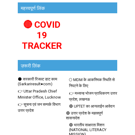
महत्त्वपूर्ण लिंक
🔴 COVID
19
TRACKER
ज़रूरी लिंक
🌑 सरकारी रिजल्ट डाट काम
🌕 MDM के आकस्मिक स्थिति से
(Sarkariresult●com)
निपटने के लिए
👉 Uttar Pradesh Chief
👉 मध्यान्ह भोजन प्राधिकरण उत्तर
Minister Office, Lucknow
प्रदेश, लखनऊ
👉 सूचना एवं जन सम्पर्क विभाग
🔴 UPTET का आनलाईन आवेदन
उत्तर प्रदेश
🔴 उत्तर प्रदेश के महत्वपूर्ण
शासनादेश
🔵 भारतीय साक्षरता मिशन
(NATIONAL LITERACY
MISSION)