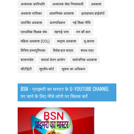
अध्यापक उपस्थिति
अध्यापक सेवा नियमावली
अवकाश
अवकाश तालिका
आकस्मिक अवकाश
इलाहाबाद हाईकोर्ट
उपार्जित अवकाश
धारणाधिकार
नई शिक्षा नीति
प्राथमिक शिक्षक संघ
मंहगाई भत्ता
मन की बात
महिला अवकाश (CCL)
मातृत्व अवकाश
यू-डायस
वित्तिय हस्तपुस्तिका
विदेश-हज यात्रा
शपथ पत्र
शासनादेश
सातवां वेतन आयोग
सार्वजनिक अवकाश
सीटीईटी
सुप्रीम कोर्ट
सूचना का अधिकार
BSN - प्राइमरी का मास्टर के U-YOUTUBE CHANNEL
पर जाने के लिए नीचे लोगो पर क्लिक करें