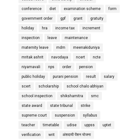
conference
diet
examination scheme
form
government order
gpf
grant
gratuity
holiday
hra
income tax
increment
inspection
leave
maintenance
maternity leave
mdm
meenakiduniya
mritak ashrit
navodaya
ncert
ncte
niyamavali
nps
order
pension
public holiday
purani pension
result
salary
scert
scholarship
school chalo abhiyan
school inspection
shikshamitra
smc
state award
state tribunal
strike
supreme court
suspension
syllabus
teacher
timetable
udise
uppss
uptet
verification
writ
अंशदायी पेंशन योजना