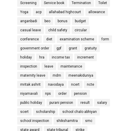
Screening
Service book
Termination
Toilet
Yoga
acp
allahabad highcourt
allowance
anganbadi
beo
bonus
budget
casual leave
child safety
circular
conference
diet
examination scheme
form
government order
gpf
grant
gratuity
holiday
hra
income tax
increment
inspection
leave
maintenance
maternity leave
mdm
meenakiduniya
mritak ashrit
navodaya
ncert
ncte
niyamavali
nps
order
pension
public holiday
purani pension
result
salary
scert
scholarship
school chalo abhiyan
school inspection
shikshamitra
smc
state award
state tribunal
strike