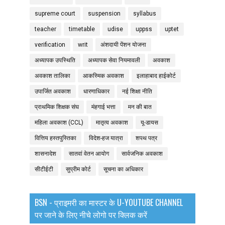
supreme court
suspension
syllabus
teacher
timetable
udise
uppss
uptet
verification
writ
अंशदायी पेंशन योजना
अध्यापक उपस्थिति
अध्यापक सेवा नियमावली
अवकाश
अवकाश तालिका
आकस्मिक अवकाश
इलाहाबाद हाईकोर्ट
उपार्जित अवकाश
धारणाधिकार
नई शिक्षा नीति
प्राथमिक शिक्षक संघ
मंहगाई भत्ता
मन की बात
महिला अवकाश (CCL)
मातृत्व अवकाश
यू-डायस
वित्तिय हस्तपुस्तिका
विदेश-हज यात्रा
शपथ पत्र
शासनादेश
सातवां वेतन आयोग
सार्वजनिक अवकाश
सीटीईटी
सुप्रीम कोर्ट
सूचना का अधिकार
BSN - प्राइमरी का मास्टर के U-YOUTUBE CHANNEL
पर जाने के लिए नीचे लोगो पर क्लिक करें