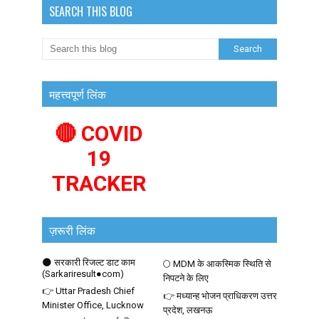
SEARCH THIS BLOG
महत्त्वपूर्ण लिंक
🔴 COVID
19
TRACKER
ज़रूरी लिंक
🌑 सरकारी रिजल्ट डाट काम
🌕 MDM के आकस्मिक स्थिति से
(Sarkariresult●com)
निपटने के लिए
👉 Uttar Pradesh Chief
👉 मध्यान्ह भोजन प्राधिकरण उत्तर
Minister Office, Lucknow
प्रदेश, लखनऊ