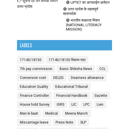
👉 सूचना एवं जन सम्पर्क विभाग
🔴 UPTET का आनलाईन आवेदन
उत्तर प्रदेश
🔴 उत्तर प्रदेश के महत्वपूर्ण
शासनादेश
🔵 भारतीय साक्षरता मिशन
(NATIONAL LITERACY
MISSION)
LABELS
17140/18150
17140/18150 विकल्प पत्र
7th pay commission
Basic Shiksha News
CCL
Conversion cost
DELED
Dearness allowance
Education Quality
Educational Tribunal
Finance Controller
Financial Handbook
Gazette
House hold Survey
IGRS
LIC
LPC
Lien
Man ki baat
Medical
Meena Manch
Miscarriage leave
Press Note
SLP