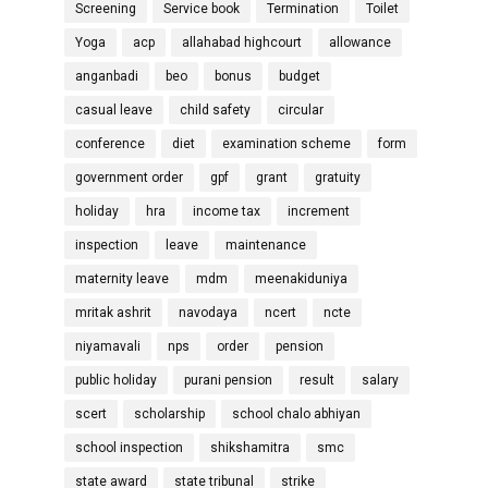
Screening
Service book
Termination
Toilet
Yoga
acp
allahabad highcourt
allowance
anganbadi
beo
bonus
budget
casual leave
child safety
circular
conference
diet
examination scheme
form
government order
gpf
grant
gratuity
holiday
hra
income tax
increment
inspection
leave
maintenance
maternity leave
mdm
meenakiduniya
mritak ashrit
navodaya
ncert
ncte
niyamavali
nps
order
pension
public holiday
purani pension
result
salary
scert
scholarship
school chalo abhiyan
school inspection
shikshamitra
smc
state award
state tribunal
strike