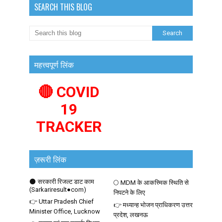
SEARCH THIS BLOG
महत्त्वपूर्ण लिंक
🔴 COVID
19
TRACKER
ज़रूरी लिंक
🌑 सरकारी रिजल्ट डाट काम
🌕 MDM के आकस्मिक स्थिति से
(Sarkariresult●com)
निपटने के लिए
👉 Uttar Pradesh Chief
👉 मध्यान्ह भोजन प्राधिकरण उत्तर
Minister Office, Lucknow
प्रदेश, लखनऊ