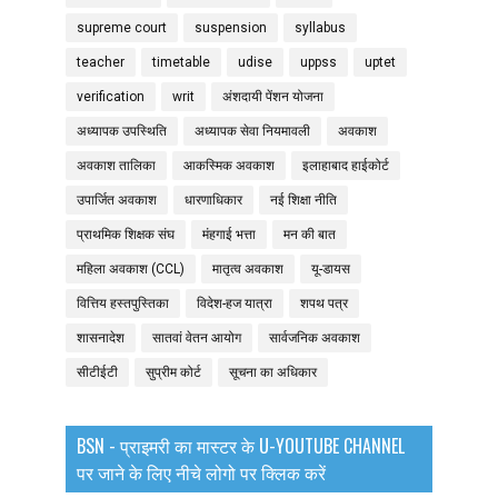
supreme court
suspension
syllabus
teacher
timetable
udise
uppss
uptet
verification
writ
अंशदायी पेंशन योजना
अध्यापक उपस्थिति
अध्यापक सेवा नियमावली
अवकाश
अवकाश तालिका
आकस्मिक अवकाश
इलाहाबाद हाईकोर्ट
उपार्जित अवकाश
धारणाधिकार
नई शिक्षा नीति
प्राथमिक शिक्षक संघ
मंहगाई भत्ता
मन की बात
महिला अवकाश (CCL)
मातृत्व अवकाश
यू-डायस
वित्तिय हस्तपुस्तिका
विदेश-हज यात्रा
शपथ पत्र
शासनादेश
सातवां वेतन आयोग
सार्वजनिक अवकाश
सीटीईटी
सुप्रीम कोर्ट
सूचना का अधिकार
BSN - प्राइमरी का मास्टर के U-YOUTUBE CHANNEL
पर जाने के लिए नीचे लोगो पर क्लिक करें