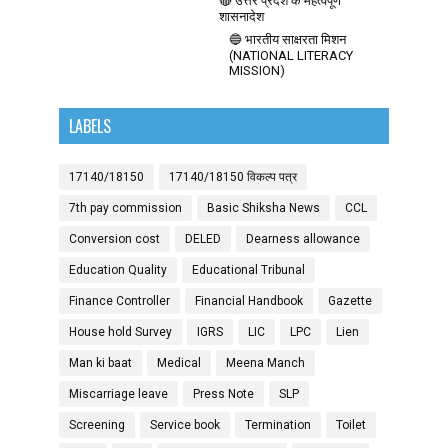
🔴 उत्तर प्रदेश के महत्वपूर्ण
शासनादेश
🔵 भारतीय साक्षरता मिशन
(NATIONAL LITERACY
MISSION)
LABELS
17140/18150
17140/18150 विकल्प पत्र
7th pay commission
Basic Shiksha News
CCL
Conversion cost
DELED
Dearness allowance
Education Quality
Educational Tribunal
Finance Controller
Financial Handbook
Gazette
House hold Survey
IGRS
LIC
LPC
Lien
Man ki baat
Medical
Meena Manch
Miscarriage leave
Press Note
SLP
Screening
Service book
Termination
Toilet