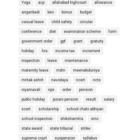
Yoga
acp
allahabad highcourt
allowance
anganbadi
beo
bonus
budget
casual leave
child safety
circular
conference
diet
examination scheme
form
government order
gpf
grant
gratuity
holiday
hra
income tax
increment
inspection
leave
maintenance
maternity leave
mdm
meenakiduniya
mritak ashrit
navodaya
ncert
ncte
niyamavali
nps
order
pension
public holiday
purani pension
result
salary
scert
scholarship
school chalo abhiyan
school inspection
shikshamitra
smc
state award
state tribunal
strike
supreme court
suspension
syllabus