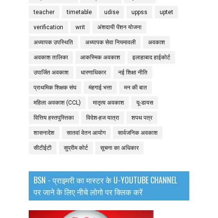
teacher
timetable
udise
uppss
uptet
verification
writ
अंशदायी पेंशन योजना
अध्यापक उपस्थिति
अध्यापक सेवा नियमावली
अवकाश
अवकाश तालिका
आकस्मिक अवकाश
इलाहाबाद हाईकोर्ट
उपार्जित अवकाश
धारणाधिकार
नई शिक्षा नीति
प्राथमिक शिक्षक संघ
मंहगाई भत्ता
मन की बात
महिला अवकाश (CCL)
मातृत्व अवकाश
यू-डायस
वित्तिय हस्तपुस्तिका
विदेश-हज यात्रा
शपथ पत्र
शासनादेश
सातवां वेतन आयोग
सार्वजनिक अवकाश
सीटीईटी
सुप्रीम कोर्ट
सूचना का अधिकार
BSN - प्राइमरी का मास्टर के U-YOUTUBE CHANNEL
पर जाने के लिए नीचे लोगो पर क्लिक करें