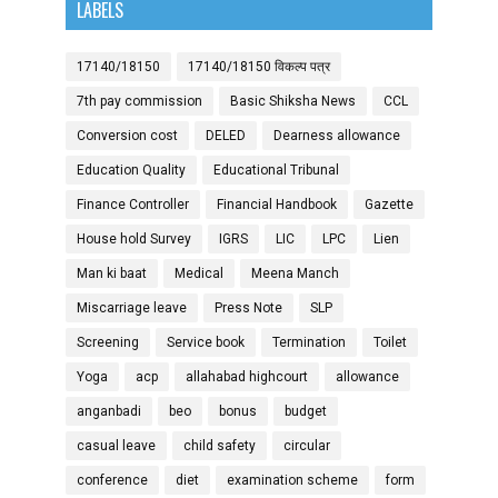
LABELS
17140/18150
17140/18150 विकल्प पत्र
7th pay commission
Basic Shiksha News
CCL
Conversion cost
DELED
Dearness allowance
Education Quality
Educational Tribunal
Finance Controller
Financial Handbook
Gazette
House hold Survey
IGRS
LIC
LPC
Lien
Man ki baat
Medical
Meena Manch
Miscarriage leave
Press Note
SLP
Screening
Service book
Termination
Toilet
Yoga
acp
allahabad highcourt
allowance
anganbadi
beo
bonus
budget
casual leave
child safety
circular
conference
diet
examination scheme
form