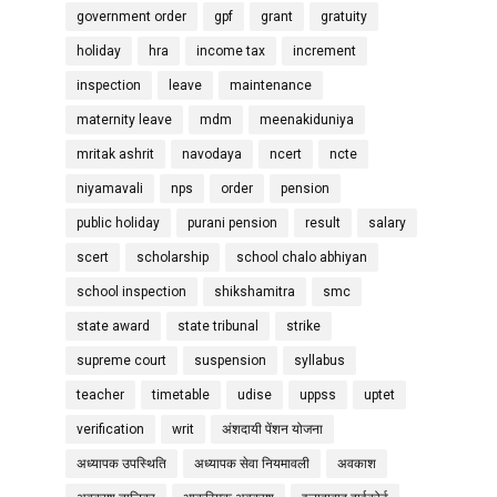
government order
gpf
grant
gratuity
holiday
hra
income tax
increment
inspection
leave
maintenance
maternity leave
mdm
meenakiduniya
mritak ashrit
navodaya
ncert
ncte
niyamavali
nps
order
pension
public holiday
purani pension
result
salary
scert
scholarship
school chalo abhiyan
school inspection
shikshamitra
smc
state award
state tribunal
strike
supreme court
suspension
syllabus
teacher
timetable
udise
uppss
uptet
verification
writ
अंशदायी पेंशन योजना
अध्यापक उपस्थिति
अध्यापक सेवा नियमावली
अवकाश