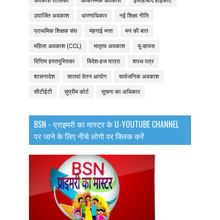
अवकाश तालिका
आकस्मिक अवकाश
इलाहाबाद हाईकोर्ट
उपार्जित अवकाश
धारणाधिकार
नई शिक्षा नीति
प्राथमिक शिक्षक संघ
मंहगाई भत्ता
मन की बात
महिला अवकाश (CCL)
मातृत्व अवकाश
यू-डायस
वित्तिय हस्तपुस्तिका
विदेश-हज यात्रा
शपथ पत्र
शासनादेश
सातवां वेतन आयोग
सार्वजनिक अवकाश
सीटीईटी
सुप्रीम कोर्ट
सूचना का अधिकार
BSN - प्राइमरी का मास्टर के U-YOUTUBE CHANNEL
पर जाने के लिए नीचे लोगो पर क्लिक करें