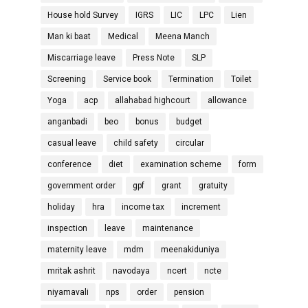
House hold Survey
IGRS
LIC
LPC
Lien
Man ki baat
Medical
Meena Manch
Miscarriage leave
Press Note
SLP
Screening
Service book
Termination
Toilet
Yoga
acp
allahabad highcourt
allowance
anganbadi
beo
bonus
budget
casual leave
child safety
circular
conference
diet
examination scheme
form
government order
gpf
grant
gratuity
holiday
hra
income tax
increment
inspection
leave
maintenance
maternity leave
mdm
meenakiduniya
mritak ashrit
navodaya
ncert
ncte
niyamavali
nps
order
pension