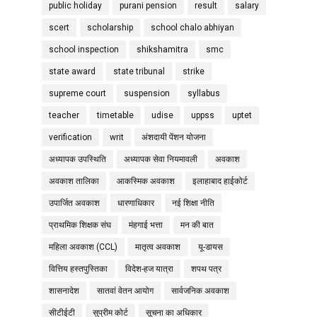
public holiday
purani pension
result
salary
scert
scholarship
school chalo abhiyan
school inspection
shikshamitra
smc
state award
state tribunal
strike
supreme court
suspension
syllabus
teacher
timetable
udise
uppss
uptet
verification
writ
अंशदायी पेंशन योजना
अध्यापक उपस्थिति
अध्यापक सेवा नियमावली
अवकाश
अवकाश तालिका
आकस्मिक अवकाश
इलाहाबाद हाईकोर्ट
उपार्जित अवकाश
धारणाधिकार
नई शिक्षा नीति
प्राथमिक शिक्षक संघ
मंहगाई भत्ता
मन की बात
महिला अवकाश (CCL)
मातृत्व अवकाश
यू-डायस
वित्तिय हस्तपुस्तिका
विदेश-हज यात्रा
शपथ पत्र
शासनादेश
सातवां वेतन आयोग
सार्वजनिक अवकाश
सीटीईटी
सुप्रीम कोर्ट
सूचना का अधिकार