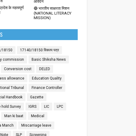
देश
आवेदन
्रदेश के महत्वपूर्ण
🔵 भारतीय साक्षरता मिशन
श
(NATIONAL LITERACY
MISSION)
LS
0/18150
17140/18150 विकल्प पत्र
ay commission
Basic Shiksha News
Conversion cost
DELED
ess allowance
Education Quality
ional Tribunal
Finance Controller
cial Handbook
Gazette
 hold Survey
IGRS
LIC
LPC
Man ki baat
Medical
a Manch
Miscarriage leave
 Note
SLP
Screening