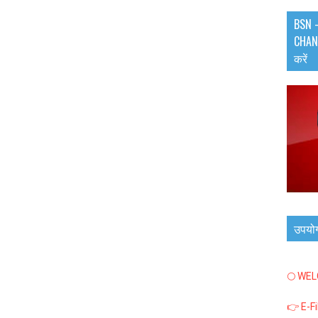
BSN -
CHANN
करें
उपयो
🌕 WE
👉 E-F