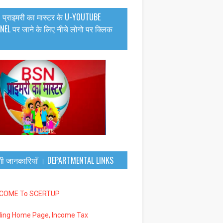
 प्राइमरी का मास्टर के U-YOUTUBE
EL पर जाने के लिए नीचे लोगो पर क्लिक
गी जानकारियाँ । DEPARTMENTAL LINKS
LCOME To SCERTUP
iling Home Page, Income Tax