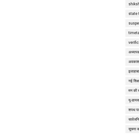
shiks
state 
suspe
timet
verifi
अध्याप
अवकाश
इलाहाबा
नई शिक्
मन की 
यू-डाय
शपथ पत
सार्वज
सूचना 