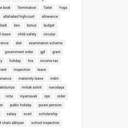
ce book
Termination
Toilet
Yoga
allahabad highcourt
allowance
badi
beo
bonus
budget
l leave
child safety
circular
rence
diet
examination scheme
government order
gpf
grant
ty
holiday
hra
income tax
ment
inspection
leave
enance
maternity leave
mdm
kiduniya
mritak ashrit
navodaya
ncte
niyamavali
nps
order
on
public holiday
purani pension
salary
scert
scholarship
l chalo abhiyan
school inspection