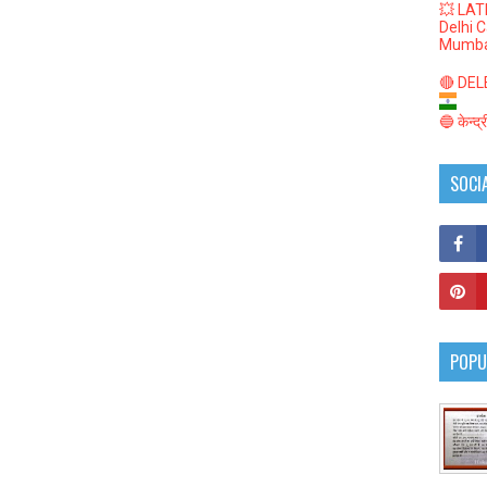
💥 LAT
Delhi 
Mumba
🔴 DELED
🔵 केन्द
SOCI
POPU