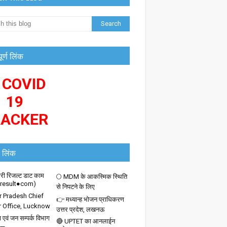
पूर्ण लिंक
 COVID
19
RACKER
 लिंक
ी रिजल्ट डाट काम
🌕 MDM के आकस्मिक स्थिति
iresult●com)
से निपटने के लिए
r Pradesh Chief
👉 मध्यान्ह भोजन प्राधिकरण
r Office, Lucknow
उत्तर प्रदेश, लखनऊ
 एवं जन सम्पर्क विभाग
🔴 UPTET का आनलाईन