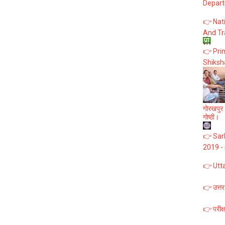
Depart
👉 Nat
And Tr
👉 Prim
Shiksh
गोरखपुर :
गोष्ठी।
👉 Sark
2019 -
👉 Utt
👉 उत्तर
👉 परीक्