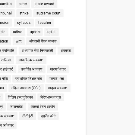
hamitra
smc
state award
tribunal
strike
supreme court
nsion
syllabus
teacher
able
udise
uppss
uptet
cation
writ
अंशदायी पेंशन योजना
क उपस्थिति
अध्यापक सेवा नियमावली
अवकाश
 तालिका
आकस्मिक अवकाश
द हाईकोर्ट
उपार्जित अवकाश
धारणाधिकार
षा नीति
प्राथमिक शिक्षक संघ
मंहगाई भत्ता
बात
महिला अवकाश (CCL)
मातृत्व अवकाश
स
वित्तिय हस्तपुस्तिका
विदेश-हज यात्रा
्र
शासनादेश
सातवां वेतन आयोग
निक अवकाश
सीटीईटी
सुप्रीम कोर्ट
का अधिकार