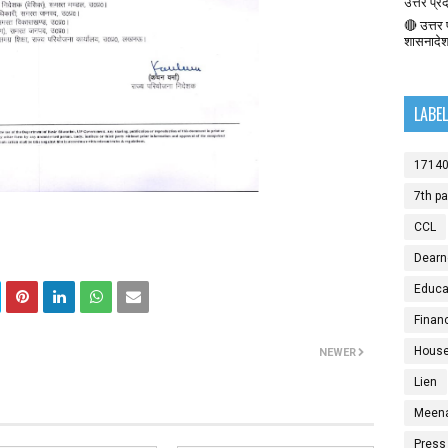
उत्तर प्र
🔴 उत्तर प
शासनादे
LABE
1714
7th p
CCL
Dearn
Educat
Finan
House
NEWER
Lien
Meen
Press