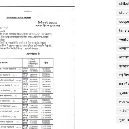
shiks
state 
suspe
timet
verifi
अध्याप
अवकाश
इलाहाबा
नई शिक्
मन की 
यू-डाय
शपथ पत
सार्वज
सूचना 