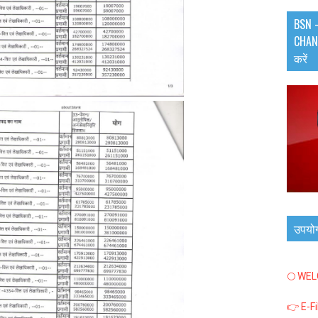
BSN -
CHANN
करें
उपयो
🌕 WE
👉 E-F