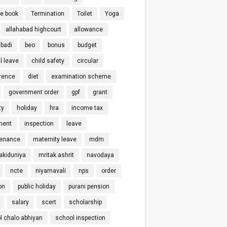
ce book
Termination
Toilet
Yoga
allahabad highcourt
allowance
badi
beo
bonus
budget
l leave
child safety
circular
rence
diet
examination scheme
government order
gpf
grant
ty
holiday
hra
income tax
ment
inspection
leave
enance
maternity leave
mdm
kiduniya
mritak ashrit
navodaya
ncte
niyamavali
nps
order
on
public holiday
purani pension
salary
scert
scholarship
l chalo abhiyan
school inspection