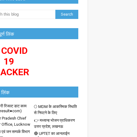
पूर्ण लिंक
 COVID
19
RACKER
 लिंक
ी रिजल्ट डाट काम
🌕 MDM के आकस्मिक स्थिति
iresult●com)
से निपटने के लिए
r Pradesh Chief
👉 मध्यान्ह भोजन प्राधिकरण
r Office, Lucknow
उत्तर प्रदेश, लखनऊ
 एवं जन सम्पर्क विभाग
🔴 UPTET का आनलाईन