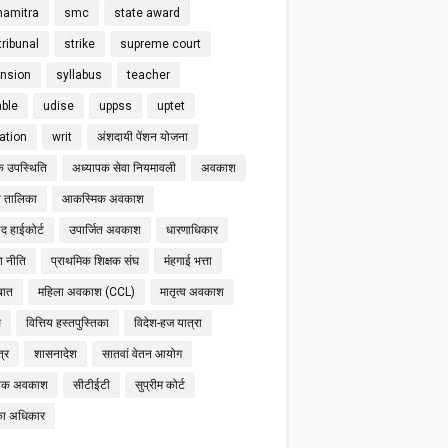
hamitra
smc
state award
tribunal
strike
supreme court
nsion
syllabus
teacher
able
udise
uppss
uptet
cation
writ
अंशदायी पेंशन योजना
क उपस्थिति
अध्यापक सेवा नियमावली
अवकाश
 तालिका
आकस्मिक अवकाश
द हाईकोर्ट
उपार्जित अवकाश
धारणाधिकार
षा नीति
प्राथमिक शिक्षक संघ
मंहगाई भत्ता
बात
महिला अवकाश (CCL)
मातृत्व अवकाश
स
वित्तिय हस्तपुस्तिका
विदेश-हज यात्रा
्र
शासनादेश
सातवां वेतन आयोग
निक अवकाश
सीटीईटी
सुप्रीम कोर्ट
का अधिकार