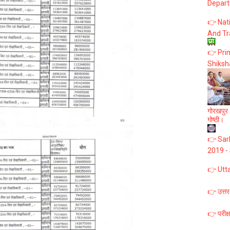
Depart
👉 Nat
And Tr
👉 Prim
Shiksh
गोरखपुर :
गोष्ठी।
👉 Sark
2019 -
👉 Utt
👉 उत्तर
👉 परीक्