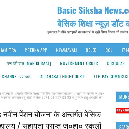
Basic Siksha News.
बेसिक शिक्षा न्यूज़ डॉट
एक छत के नीचे 'प्राइमरी का मास्टर' से जुड़ी शिक्षा विभाग की समस्
HAMITRA
PRERNA APP
NIYAMAVALI
DELED
CCL
1714
मन की बात (MAN KI BAAT)
GOVERNMENT ORDER
CIRCULAR
 CHANNEL पर जाएंं
ALLAHABAD HIGHCOURT
7TH PAY COMMISS
ा के अन्तर्गत बेसिक शिक्षा परिषदीय प्राथमिक विद्यालय / सहायता प्राप्त जू०हा०
MORE
खाते में सरकारी अंशदान हेतु लेखा शीर्षक 2071-01-117-03-33 में भुगतान हेतु धनराशि का
सूचना: अधिक संबंधित समाचारों के लिए कृपया https://www.primarykamaster.net पर
वीन पेंशन योजना के अन्तर्गत बेसिक
द्यालय / सहायता प्राप्त जू०हा० स्कूलों
SEAR