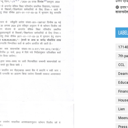
उत्तर प्र
🔴 उत्तर प
शासनादे
LABE
1714
7th p
CCL
Dearn
Educat
Finan
House
Lien
Meen
Press