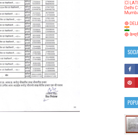
💥 LAT
Delhi 
Mumba
🔴 DELED
🔵 केन्द
SOCI
POPU