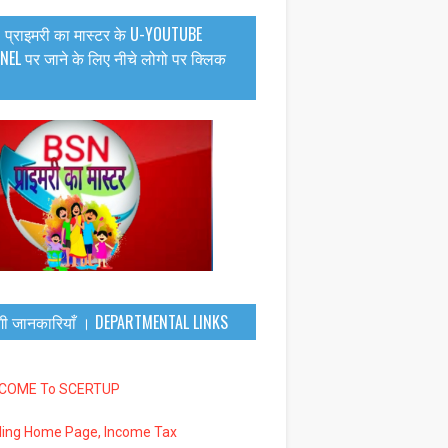
 प्राइमरी का मास्टर के U-YOUTUBE
EL पर जाने के लिए नीचे लोगो पर क्लिक
गी जानकारियाँ । DEPARTMENTAL LINKS
LCOME To SCERTUP
iling Home Page, Income Tax