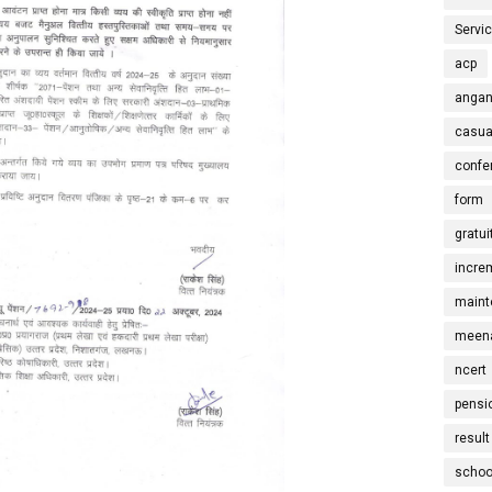
Servi
acp
angan
casua
confe
form
gratui
incre
maint
meena
ncert
pensi
result
schoo