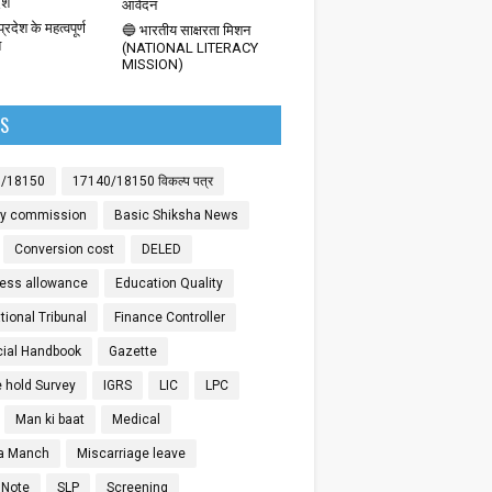
देश
आवेदन
्रदेश के महत्वपूर्ण
🔵 भारतीय साक्षरता मिशन
श
(NATIONAL LITERACY
MISSION)
LS
0/18150
17140/18150 विकल्प पत्र
ay commission
Basic Shiksha News
Conversion cost
DELED
ess allowance
Education Quality
ional Tribunal
Finance Controller
cial Handbook
Gazette
 hold Survey
IGRS
LIC
LPC
Man ki baat
Medical
a Manch
Miscarriage leave
 Note
SLP
Screening