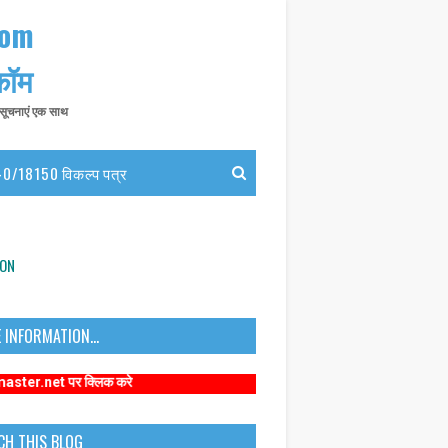
com
 कॉम
त सूचनाएं एक साथ
0/18150 विकल्प पत्र
ION
 INFORMATION...
 क्लिक करे
CH THIS BLOG