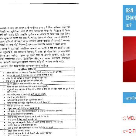
BSN -
CHANN
करें
उपयो
🌕 WE
👉 E-F