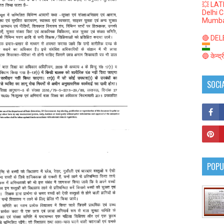
💥 LAT
Delhi 
Mumba
🔴 DELED
🔵 केन्द
SOCI
POPU