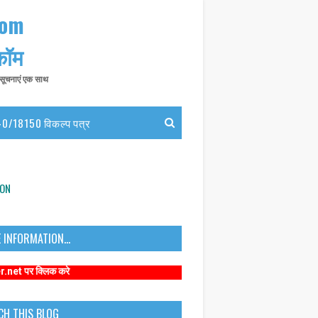
com
 कॉम
त सूचनाएं एक साथ
0/18150 विकल्प पत्र
ION
 INFORMATION...
क करे
CH THIS BLOG