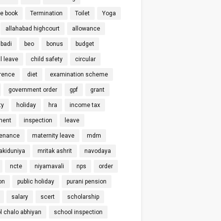
ce book
Termination
Toilet
Yoga
allahabad highcourt
allowance
badi
beo
bonus
budget
l leave
child safety
circular
rence
diet
examination scheme
government order
gpf
grant
ty
holiday
hra
income tax
ment
inspection
leave
enance
maternity leave
mdm
kiduniya
mritak ashrit
navodaya
ncte
niyamavali
nps
order
on
public holiday
purani pension
salary
scert
scholarship
l chalo abhiyan
school inspection