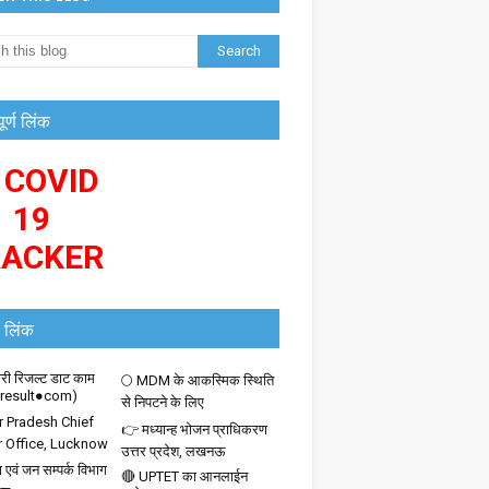
पूर्ण लिंक
 COVID
19
RACKER
 लिंक
ी रिजल्ट डाट काम
🌕 MDM के आकस्मिक स्थिति
iresult●com)
से निपटने के लिए
r Pradesh Chief
👉 मध्यान्ह भोजन प्राधिकरण
r Office, Lucknow
उत्तर प्रदेश, लखनऊ
 एवं जन सम्पर्क विभाग
🔴 UPTET का आनलाईन