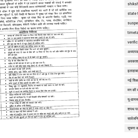
shiks
state 
suspe
timet
verifi
अध्याप
अवकाश
इलाहाबा
नई शिक्
मन की 
यू-डाय
शपथ पत
सार्वज
सूचना 