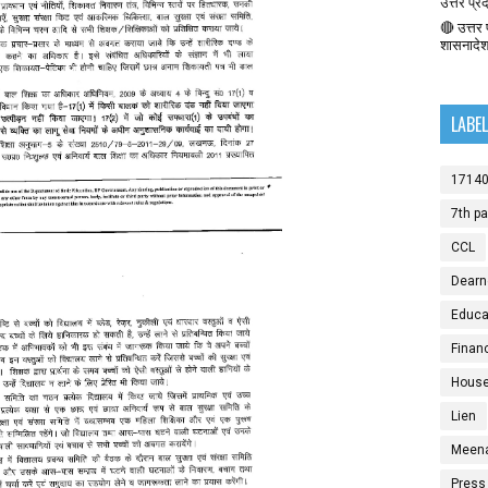
उत्तर प्र
🔴 उत्तर प
शासनादे
LABE
1714
7th p
CCL
Dearn
Educat
Finan
House
Lien
Meen
Press