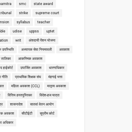
hamitra
smc
state award
tribunal
strike
supreme court
nsion
syllabus
teacher
able
udise
uppss
uptet
cation
writ
अंशदायी पेंशन योजना
क उपस्थिति
अध्यापक सेवा नियमावली
अवकाश
 तालिका
आकस्मिक अवकाश
द हाईकोर्ट
उपार्जित अवकाश
धारणाधिकार
षा नीति
प्राथमिक शिक्षक संघ
मंहगाई भत्ता
बात
महिला अवकाश (CCL)
मातृत्व अवकाश
स
वित्तिय हस्तपुस्तिका
विदेश-हज यात्रा
्र
शासनादेश
सातवां वेतन आयोग
निक अवकाश
सीटीईटी
सुप्रीम कोर्ट
का अधिकार