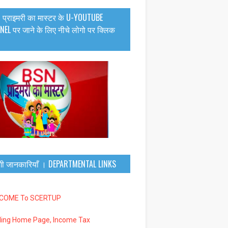
 प्राइमरी का मास्टर के U-YOUTUBE
EL पर जाने के लिए नीचे लोगो पर क्लिक
गी जानकारियाँ । DEPARTMENTAL LINKS
LCOME To SCERTUP
iling Home Page, Income Tax