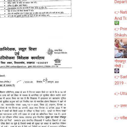
Depart
👉 Nat
And Tr
👉 Prim
Shiksh
गोरखपुर :
गोष्ठी।
👉 Sark
2019 -
👉 Utt
👉 उत्तर
👉 परीक्