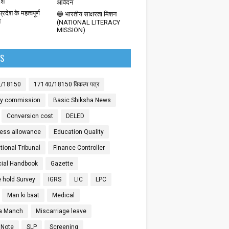
देश
आवेदन
्रदेश के महत्वपूर्ण
🔵 भारतीय साक्षरता मिशन
श
(NATIONAL LITERACY
MISSION)
LS
0/18150
17140/18150 विकल्प पत्र
ay commission
Basic Shiksha News
Conversion cost
DELED
ess allowance
Education Quality
ional Tribunal
Finance Controller
cial Handbook
Gazette
 hold Survey
IGRS
LIC
LPC
Man ki baat
Medical
a Manch
Miscarriage leave
 Note
SLP
Screening