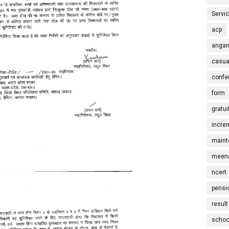
Servi
acp
angan
casua
confe
form
gratui
incre
maint
meena
ncert
pensi
result
schoo