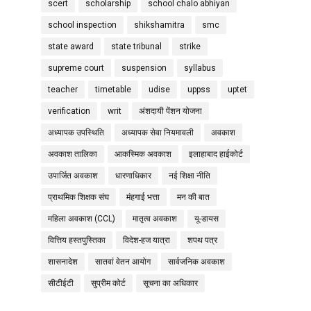
scert
scholarship
school chalo abhiyan
school inspection
shikshamitra
smc
state award
state tribunal
strike
supreme court
suspension
syllabus
teacher
timetable
udise
uppss
uptet
verification
writ
अंशदायी पेंशन योजना
अध्यापक उपस्थिति
अध्यापक सेवा नियमावली
अवकाश
अवकाश तालिका
आकस्मिक अवकाश
इलाहाबाद हाईकोर्ट
उपार्जित अवकाश
धारणाधिकार
नई शिक्षा नीति
प्राथमिक शिक्षक संघ
मंहगाई भत्ता
मन की बात
महिला अवकाश (CCL)
मातृत्व अवकाश
यू-डायस
वित्तिय हस्तपुस्तिका
विदेश-हज यात्रा
शपथ पत्र
शासनादेश
सातवां वेतन आयोग
सार्वजनिक अवकाश
सीटीईटी
सुप्रीम कोर्ट
सूचना का अधिकार