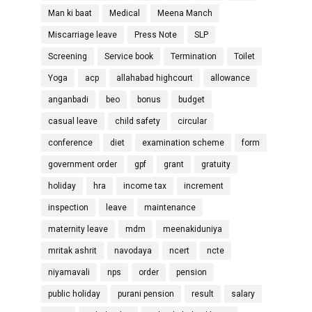
Man ki baat
Medical
Meena Manch
Miscarriage leave
Press Note
SLP
Screening
Service book
Termination
Toilet
Yoga
acp
allahabad highcourt
allowance
anganbadi
beo
bonus
budget
casual leave
child safety
circular
conference
diet
examination scheme
form
government order
gpf
grant
gratuity
holiday
hra
income tax
increment
inspection
leave
maintenance
maternity leave
mdm
meenakiduniya
mritak ashrit
navodaya
ncert
ncte
niyamavali
nps
order
pension
public holiday
purani pension
result
salary