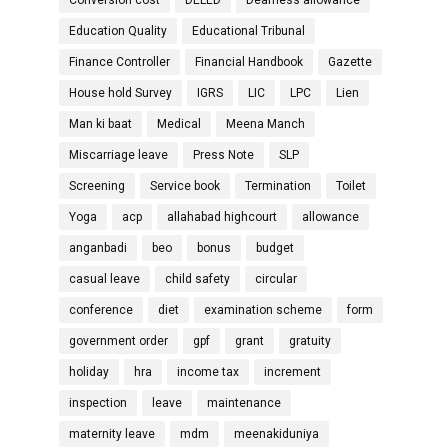
Education Quality
Educational Tribunal
Finance Controller
Financial Handbook
Gazette
House hold Survey
IGRS
LIC
LPC
Lien
Man ki baat
Medical
Meena Manch
Miscarriage leave
Press Note
SLP
Screening
Service book
Termination
Toilet
Yoga
acp
allahabad highcourt
allowance
anganbadi
beo
bonus
budget
casual leave
child safety
circular
conference
diet
examination scheme
form
government order
gpf
grant
gratuity
holiday
hra
income tax
increment
inspection
leave
maintenance
maternity leave
mdm
meenakiduniya