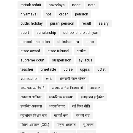
mritak ashrit
navodaya
ncert
ncte
niyamavali
nps
order
pension
public holiday
purani pension
result
salary
scert
scholarship
school chalo abhiyan
school inspection
shikshamitra
smc
state award
state tribunal
strike
supreme court
suspension
syllabus
teacher
timetable
udise
uppss
uptet
verification
writ
अंशदायी पेंशन योजना
अध्यापक उपस्थिति
अध्यापक सेवा नियमावली
अवकाश
अवकाश तालिका
आकस्मिक अवकाश
इलाहाबाद हाईकोर्ट
उपार्जित अवकाश
धारणाधिकार
नई शिक्षा नीति
प्राथमिक शिक्षक संघ
मंहगाई भत्ता
मन की बात
महिला अवकाश (CCL)
मातृत्व अवकाश
यू-डायस