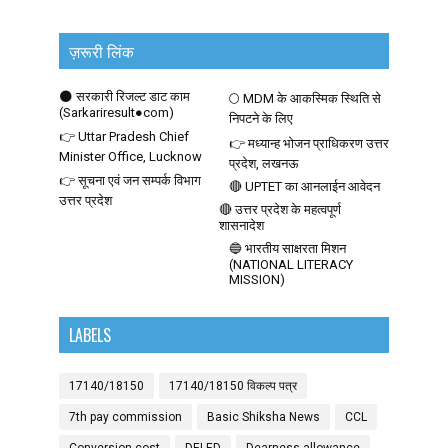
ज़रूरी लिंक
🌑 सरकारी रिजल्ट डाट काम
🌕 MDM के आकस्मिक स्थिति से
(Sarkariresult●com)
निपटने के लिए
👉 Uttar Pradesh Chief
👉 मध्यान्ह भोजन प्राधिकरण उत्तर
Minister Office, Lucknow
प्रदेश, लखनऊ
👉 सूचना एवं जन सम्पर्क विभाग
🔴 UPTET का आनलाईन आवेदन
उत्तर प्रदेश
🔴 उत्तर प्रदेश के महत्वपूर्ण
शासनादेश
🔵 भारतीय साक्षरता मिशन
(NATIONAL LITERACY
MISSION)
LABELS
17140/18150
17140/18150 विकल्प पत्र
7th pay commission
Basic Shiksha News
CCL
Conversion cost
DELED
Dearness allowance