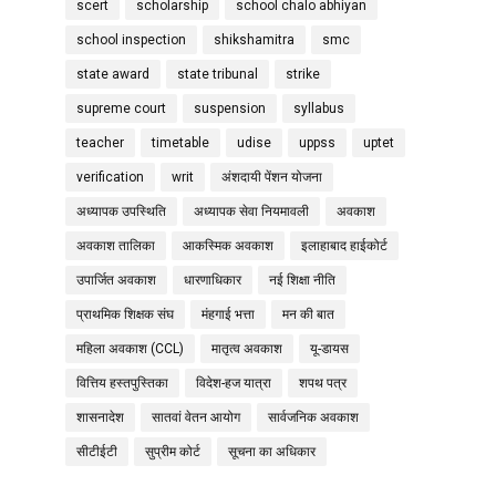
scert
scholarship
school chalo abhiyan
school inspection
shikshamitra
smc
state award
state tribunal
strike
supreme court
suspension
syllabus
teacher
timetable
udise
uppss
uptet
verification
writ
अंशदायी पेंशन योजना
अध्यापक उपस्थिति
अध्यापक सेवा नियमावली
अवकाश
अवकाश तालिका
आकस्मिक अवकाश
इलाहाबाद हाईकोर्ट
उपार्जित अवकाश
धारणाधिकार
नई शिक्षा नीति
प्राथमिक शिक्षक संघ
मंहगाई भत्ता
मन की बात
महिला अवकाश (CCL)
मातृत्व अवकाश
यू-डायस
वित्तिय हस्तपुस्तिका
विदेश-हज यात्रा
शपथ पत्र
शासनादेश
सातवां वेतन आयोग
सार्वजनिक अवकाश
सीटीईटी
सुप्रीम कोर्ट
सूचना का अधिकार