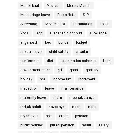
Man ki baat
Medical
Meena Manch
Miscarriage leave
Press Note
SLP
Screening
Service book
Termination
Toilet
Yoga
acp
allahabad highcourt
allowance
anganbadi
beo
bonus
budget
casual leave
child safety
circular
conference
diet
examination scheme
form
government order
gpf
grant
gratuity
holiday
hra
income tax
increment
inspection
leave
maintenance
maternity leave
mdm
meenakiduniya
mritak ashrit
navodaya
ncert
ncte
niyamavali
nps
order
pension
public holiday
purani pension
result
salary