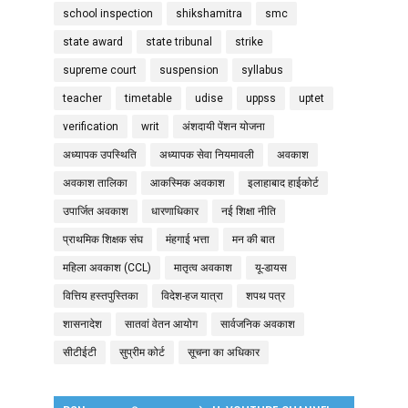
school inspection
shikshamitra
smc
state award
state tribunal
strike
supreme court
suspension
syllabus
teacher
timetable
udise
uppss
uptet
verification
writ
अंशदायी पेंशन योजना
अध्यापक उपस्थिति
अध्यापक सेवा नियमावली
अवकाश
अवकाश तालिका
आकस्मिक अवकाश
इलाहाबाद हाईकोर्ट
उपार्जित अवकाश
धारणाधिकार
नई शिक्षा नीति
प्राथमिक शिक्षक संघ
मंहगाई भत्ता
मन की बात
महिला अवकाश (CCL)
मातृत्व अवकाश
यू-डायस
वित्तिय हस्तपुस्तिका
विदेश-हज यात्रा
शपथ पत्र
शासनादेश
सातवां वेतन आयोग
सार्वजनिक अवकाश
सीटीईटी
सुप्रीम कोर्ट
सूचना का अधिकार