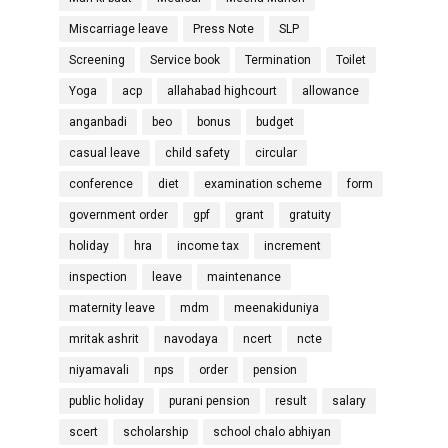
Miscarriage leave
Press Note
SLP
Screening
Service book
Termination
Toilet
Yoga
acp
allahabad highcourt
allowance
anganbadi
beo
bonus
budget
casual leave
child safety
circular
conference
diet
examination scheme
form
government order
gpf
grant
gratuity
holiday
hra
income tax
increment
inspection
leave
maintenance
maternity leave
mdm
meenakiduniya
mritak ashrit
navodaya
ncert
ncte
niyamavali
nps
order
pension
public holiday
purani pension
result
salary
scert
scholarship
school chalo abhiyan