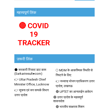
महत्त्वपूर्ण लिंक
🔴 COVID
19
TRACKER
ज़रूरी लिंक
🌑 सरकारी रिजल्ट डाट काम
🌕 MDM के आकस्मिक स्थिति से
(Sarkariresult●com)
निपटने के लिए
👉 Uttar Pradesh Chief
👉 मध्यान्ह भोजन प्राधिकरण उत्तर
Minister Office, Lucknow
प्रदेश, लखनऊ
👉 सूचना एवं जन सम्पर्क विभाग
🔴 UPTET का आनलाईन आवेदन
उत्तर प्रदेश
🔴 उत्तर प्रदेश के महत्वपूर्ण
शासनादेश
🔵 भारतीय साक्षरता मिशन