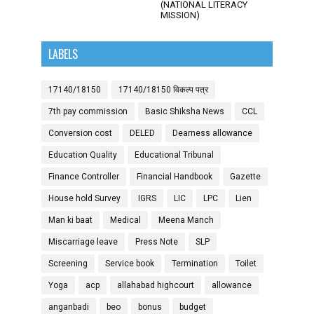
(NATIONAL LITERACY
MISSION)
LABELS
17140/18150
17140/18150 विकल्प पत्र
7th pay commission
Basic Shiksha News
CCL
Conversion cost
DELED
Dearness allowance
Education Quality
Educational Tribunal
Finance Controller
Financial Handbook
Gazette
House hold Survey
IGRS
LIC
LPC
Lien
Man ki baat
Medical
Meena Manch
Miscarriage leave
Press Note
SLP
Screening
Service book
Termination
Toilet
Yoga
acp
allahabad highcourt
allowance
anganbadi
beo
bonus
budget