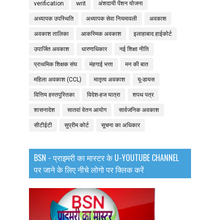
verification
writ
अंशदायी पेंशन योजना
अध्यापक उपस्थिति
अध्यापक सेवा नियमावली
अवकाश
अवकाश तालिका
आकस्मिक अवकाश
इलाहाबाद हाईकोर्ट
उपार्जित अवकाश
धारणाधिकार
नई शिक्षा नीति
प्राथमिक शिक्षक संघ
मंहगाई भत्ता
मन की बात
महिला अवकाश (CCL)
मातृत्व अवकाश
यू-डायस
वित्तिय हस्तपुस्तिका
विदेश-हज यात्रा
शपथ पत्र
शासनादेश
सातवां वेतन आयोग
सार्वजनिक अवकाश
सीटीईटी
सुप्रीम कोर्ट
सूचना का अधिकार
BSN - प्राइमरी का मास्टर के U-YOUTUBE CHANNEL
पर जाने के लिए नीचे लोगो पर क्लिक करें