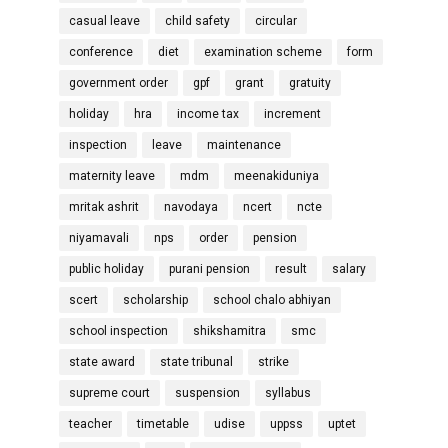
casual leave
child safety
circular
conference
diet
examination scheme
form
government order
gpf
grant
gratuity
holiday
hra
income tax
increment
inspection
leave
maintenance
maternity leave
mdm
meenakiduniya
mritak ashrit
navodaya
ncert
ncte
niyamavali
nps
order
pension
public holiday
purani pension
result
salary
scert
scholarship
school chalo abhiyan
school inspection
shikshamitra
smc
state award
state tribunal
strike
supreme court
suspension
syllabus
teacher
timetable
udise
uppss
uptet