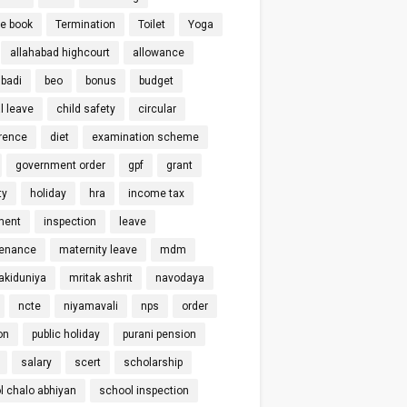
ce book
Termination
Toilet
Yoga
allahabad highcourt
allowance
badi
beo
bonus
budget
l leave
child safety
circular
rence
diet
examination scheme
government order
gpf
grant
ty
holiday
hra
income tax
ment
inspection
leave
enance
maternity leave
mdm
kiduniya
mritak ashrit
navodaya
ncte
niyamavali
nps
order
on
public holiday
purani pension
salary
scert
scholarship
l chalo abhiyan
school inspection