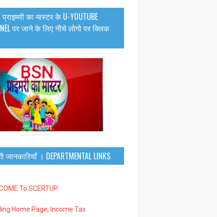
 प्राइमरी का मास्टर के U-YOUTUBE
EL पर जाने के लिए नीचे लोगो पर क्लिक
गी जानकारियाँ । DEPARTMENTAL LINKS
LCOME To SCERTUP
iling Home Page, Income Tax