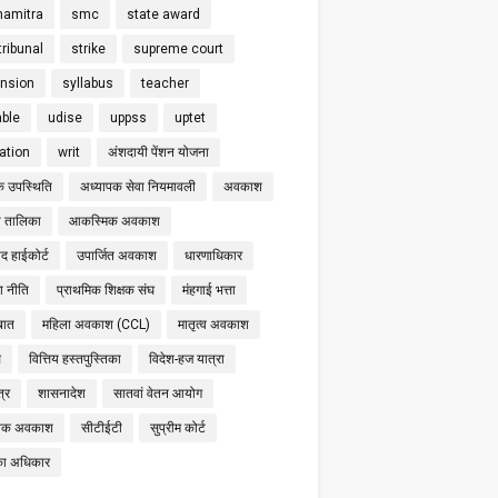
hamitra
smc
state award
tribunal
strike
supreme court
nsion
syllabus
teacher
able
udise
uppss
uptet
cation
writ
अंशदायी पेंशन योजना
क उपस्थिति
अध्यापक सेवा नियमावली
अवकाश
 तालिका
आकस्मिक अवकाश
द हाईकोर्ट
उपार्जित अवकाश
धारणाधिकार
षा नीति
प्राथमिक शिक्षक संघ
मंहगाई भत्ता
बात
महिला अवकाश (CCL)
मातृत्व अवकाश
स
वित्तिय हस्तपुस्तिका
विदेश-हज यात्रा
्र
शासनादेश
सातवां वेतन आयोग
निक अवकाश
सीटीईटी
सुप्रीम कोर्ट
का अधिकार