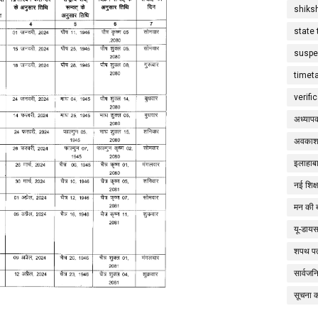
shiks
state 
suspe
timet
verifi
अध्याप
अवकाश
इलाहाबा
नई शिक्
मन की 
यू-डाय
शपथ पत
सार्वज
सूचना 