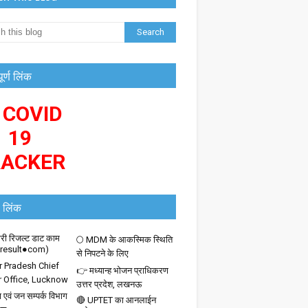
पूर्ण लिंक
 COVID
19
RACKER
 लिंक
ी रिजल्ट डाट काम
🌕 MDM के आकस्मिक स्थिति
iresult●com)
से निपटने के लिए
r Pradesh Chief
👉 मध्यान्ह भोजन प्राधिकरण
r Office, Lucknow
उत्तर प्रदेश, लखनऊ
 एवं जन सम्पर्क विभाग
🔴 UPTET का आनलाईन