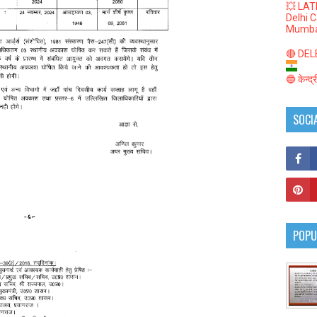
💥 LAT
Delhi 
Mumba
🔴 DELED
🔵 केन्द
SOCI
POPU