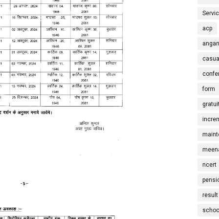
Servi
acp
angan
casua
confe
form
gratui
incre
maint
meena
ncert
pensi
result
schoo