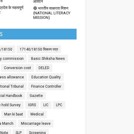
देश
आवेदन
्रदेश के महत्वपूर्ण
🔵 भारतीय साक्षरता मिशन
श
(NATIONAL LITERACY
MISSION)
LS
0/18150
17140/18150 विकल्प पत्र
ay commission
Basic Shiksha News
Conversion cost
DELED
ess allowance
Education Quality
ional Tribunal
Finance Controller
cial Handbook
Gazette
 hold Survey
IGRS
LIC
LPC
Man ki baat
Medical
a Manch
Miscarriage leave
 Note
SLP
Screening