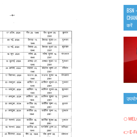
BSN -
CHANN
करें
उपयो
🌕 WE
👉 E-F