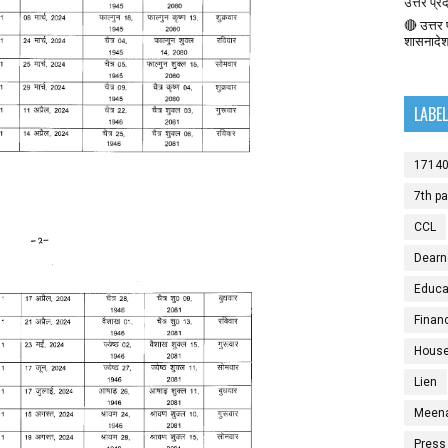
उत्तर प्र
🔴 उत्तर प
शासनादे
LABE
1714
7th p
CCL
Dearn
Educat
Finan
House
Lien
Meen
Press