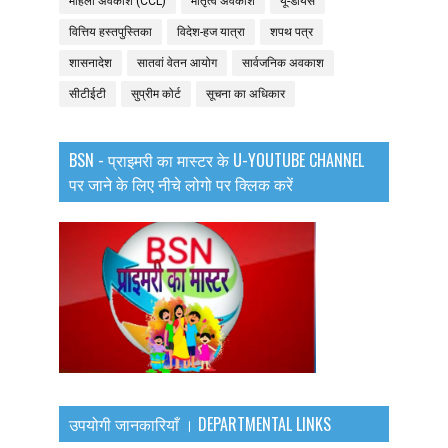
महिला अवकाश (CCL)
मातृत्व अवकाश
यू-डायस
वित्तिय हस्तपुस्तिका
विदेश-हज यात्रा
शपथ पत्र
शासनादेश
सातवां वेतन आयोग
सार्वजनिक अवकाश
सीटीईटी
सुप्रीम कोर्ट
सूचना का अधिकार
BSN - प्राइमरी का मास्टर के U-YOUTUBE CHANNEL
पर जाने के लिए नीचे लोगो पर क्लिक करें
उपयोगी जानकारियाँ । DEPARTMENTAL LINKS