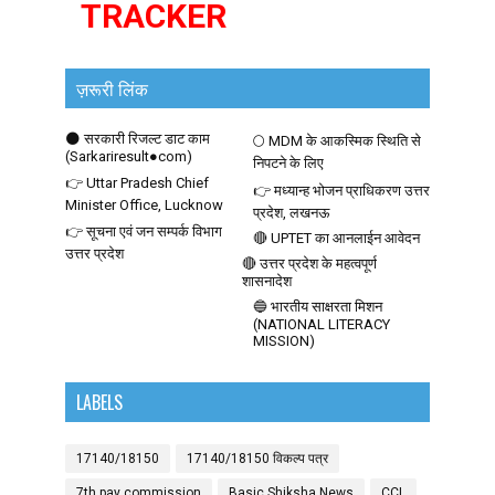
TRACKER
ज़रूरी लिंक
🌑 सरकारी रिजल्ट डाट काम
🌕 MDM के आकस्मिक स्थिति से
(Sarkariresult●com)
निपटने के लिए
👉 Uttar Pradesh Chief
👉 मध्यान्ह भोजन प्राधिकरण उत्तर
Minister Office, Lucknow
प्रदेश, लखनऊ
👉 सूचना एवं जन सम्पर्क विभाग
🔴 UPTET का आनलाईन आवेदन
उत्तर प्रदेश
🔴 उत्तर प्रदेश के महत्वपूर्ण
शासनादेश
🔵 भारतीय साक्षरता मिशन
(NATIONAL LITERACY
MISSION)
LABELS
17140/18150
17140/18150 विकल्प पत्र
7th pay commission
Basic Shiksha News
CCL