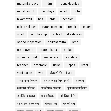
maternity leave
mdm
meenakiduniya
mritak ashrit
navodaya
ncert
ncte
niyamavali
nps
order
pension
public holiday
purani pension
result
salary
scert
scholarship
school chalo abhiyan
school inspection
shikshamitra
smc
state award
state tribunal
strike
supreme court
suspension
syllabus
teacher
timetable
udise
uppss
uptet
verification
writ
अंशदायी पेंशन योजना
अध्यापक उपस्थिति
अध्यापक सेवा नियमावली
अवकाश
अवकाश तालिका
आकस्मिक अवकाश
इलाहाबाद हाईकोर्ट
उपार्जित अवकाश
धारणाधिकार
नई शिक्षा नीति
प्राथमिक शिक्षक संघ
मंहगाई भत्ता
मन की बात