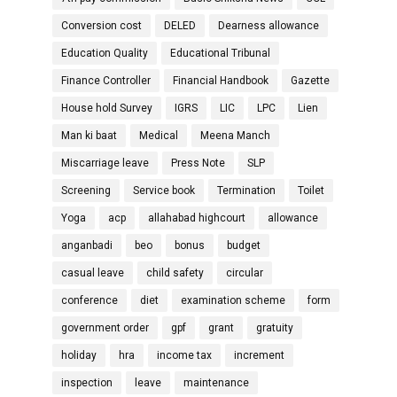
Conversion cost
DELED
Dearness allowance
Education Quality
Educational Tribunal
Finance Controller
Financial Handbook
Gazette
House hold Survey
IGRS
LIC
LPC
Lien
Man ki baat
Medical
Meena Manch
Miscarriage leave
Press Note
SLP
Screening
Service book
Termination
Toilet
Yoga
acp
allahabad highcourt
allowance
anganbadi
beo
bonus
budget
casual leave
child safety
circular
conference
diet
examination scheme
form
government order
gpf
grant
gratuity
holiday
hra
income tax
increment
inspection
leave
maintenance