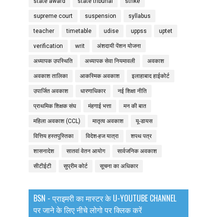
state award
state tribunal
strike
supreme court
suspension
syllabus
teacher
timetable
udise
uppss
uptet
verification
writ
अंशदायी पेंशन योजना
अध्यापक उपस्थिति
अध्यापक सेवा नियमावली
अवकाश
अवकाश तालिका
आकस्मिक अवकाश
इलाहाबाद हाईकोर्ट
उपार्जित अवकाश
धारणाधिकार
नई शिक्षा नीति
प्राथमिक शिक्षक संघ
मंहगाई भत्ता
मन की बात
महिला अवकाश (CCL)
मातृत्व अवकाश
यू-डायस
वित्तिय हस्तपुस्तिका
विदेश-हज यात्रा
शपथ पत्र
शासनादेश
सातवां वेतन आयोग
सार्वजनिक अवकाश
सीटीईटी
सुप्रीम कोर्ट
सूचना का अधिकार
BSN - प्राइमरी का मास्टर के U-YOUTUBE CHANNEL
पर जाने के लिए नीचे लोगो पर क्लिक करें