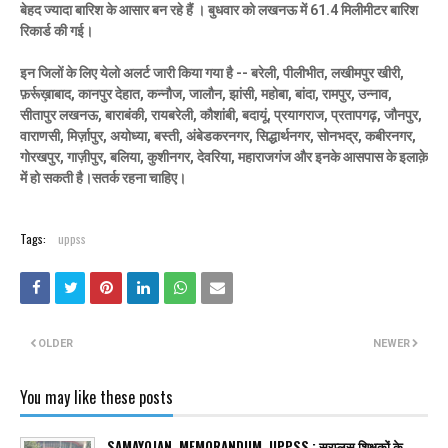
बेहद ज्यादा बारिश के आसार बन रहे हैं ।
बुधवार को लखनऊ में 61.4 मिलीमीटर बारिश
रिकार्ड की गई।
इन जिलों के लिए येलो अलर्ट जारी किया गया है -- बरेली, पीलीभीत, लखीमपुर खीरी,
फ़र्रूख़ाबाद, कानपुर देहात, कन्नौज, जालौन, झांसी, महोबा, बांदा, रामपुर, उन्नाव,
सीतापुर लखनऊ, बाराबंकी, रायबरेली, कौशांबी, बदायूं, प्रयागराज, प्रतापगढ़, जौनपुर,
वाराणसी, मिर्ज़ापुर, अयोध्या, बस्ती, अंबेडकरनगर, सिद्धार्थनगर, सोनभद्र, कबीरनगर,
गोरखपुर, गाज़ीपुर, बलिया, कुशीनगर, देवरिया, महाराजगंज और इनके आसपास के इलाक़े
में हो सकती है।सतर्क रहना चाहिए।
Tags:
uppss
OLDER
NEWER
You may like these posts
SAMAYOJAN, MEMORANDUM, UPPSS : सरप्लस शिक्षकों के