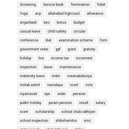
Screening
Service book
Termination
Toilet
Yoga
acp
allahabad highcourt
allowance
anganbadi
beo
bonus
budget
casual leave
child safety
circular
conference
diet
examination scheme
form
government order
gpf
grant
gratuity
holiday
hra
income tax
increment
inspection
leave
maintenance
maternity leave
mdm
meenakiduniya
mritak ashrit
navodaya
ncert
ncte
niyamavali
nps
order
pension
public holiday
purani pension
result
salary
scert
scholarship
school chalo abhiyan
school inspection
shikshamitra
smc