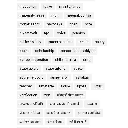
inspection
leave
maintenance
maternity leave
mdm
meenakiduniya
mritak ashrit
navodaya
ncert
ncte
niyamavali
nps
order
pension
public holiday
purani pension
result
salary
scert
scholarship
school chalo abhiyan
school inspection
shikshamitra
smc
state award
state tribunal
strike
supreme court
suspension
syllabus
teacher
timetable
udise
uppss
uptet
verification
writ
अंशदायी पेंशन योजना
अध्यापक उपस्थिति
अध्यापक सेवा नियमावली
अवकाश
अवकाश तालिका
आकस्मिक अवकाश
इलाहाबाद हाईकोर्ट
उपार्जित अवकाश
धारणाधिकार
नई शिक्षा नीति