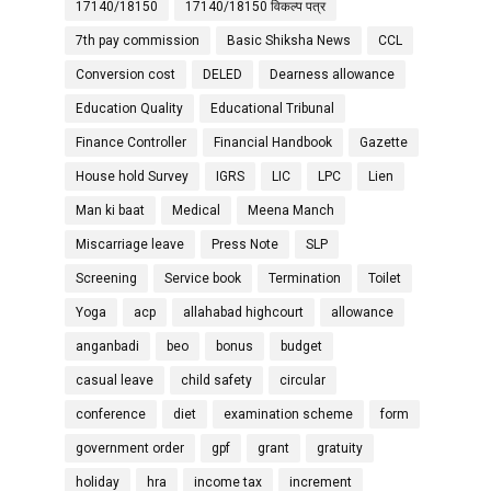
17140/18150
17140/18150 विकल्प पत्र
7th pay commission
Basic Shiksha News
CCL
Conversion cost
DELED
Dearness allowance
Education Quality
Educational Tribunal
Finance Controller
Financial Handbook
Gazette
House hold Survey
IGRS
LIC
LPC
Lien
Man ki baat
Medical
Meena Manch
Miscarriage leave
Press Note
SLP
Screening
Service book
Termination
Toilet
Yoga
acp
allahabad highcourt
allowance
anganbadi
beo
bonus
budget
casual leave
child safety
circular
conference
diet
examination scheme
form
government order
gpf
grant
gratuity
holiday
hra
income tax
increment