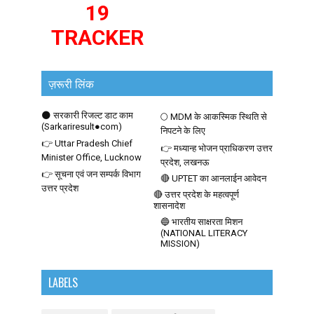
19
TRACKER
ज़रूरी लिंक
🌑 सरकारी रिजल्ट डाट काम
🌕 MDM के आकस्मिक स्थिति से
(Sarkariresult●com)
निपटने के लिए
👉 Uttar Pradesh Chief
👉 मध्यान्ह भोजन प्राधिकरण उत्तर
Minister Office, Lucknow
प्रदेश, लखनऊ
👉 सूचना एवं जन सम्पर्क विभाग
🔴 UPTET का आनलाईन आवेदन
उत्तर प्रदेश
🔴 उत्तर प्रदेश के महत्वपूर्ण
शासनादेश
🔵 भारतीय साक्षरता मिशन
(NATIONAL LITERACY
MISSION)
LABELS