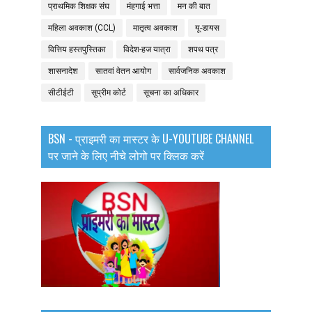
प्राथमिक शिक्षक संघ
मंहगाई भत्ता
मन की बात
महिला अवकाश (CCL)
मातृत्व अवकाश
यू-डायस
वित्तिय हस्तपुस्तिका
विदेश-हज यात्रा
शपथ पत्र
शासनादेश
सातवां वेतन आयोग
सार्वजनिक अवकाश
सीटीईटी
सुप्रीम कोर्ट
सूचना का अधिकार
BSN - प्राइमरी का मास्टर के U-YOUTUBE CHANNEL
पर जाने के लिए नीचे लोगो पर क्लिक करें