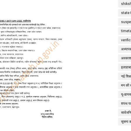
shiks
state 
suspe
timet
verifi
अध्याप
अवकाश
इलाहाबा
नई शिक्
मन की 
यू-डाय
शपथ पत
सार्वज
सूचना 