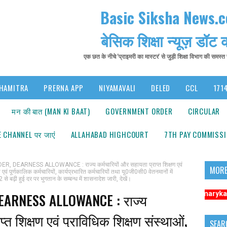
Basic Siksha News.
बेसिक शिक्षा न्यूज़ डॉट
एक छत के नीचे 'प्राइमरी का मास्टर' से जुड़ी शिक्षा विभाग की समस्
HAMITRA
PRERNA APP
NIYAMAVALI
DELED
CCL
1714
मन की बात (MAN KI BAAT)
GOVERNMENT ORDER
CIRCULAR
 CHANNEL पर जाएंं
ALLAHABAD HIGHCOURT
7TH PAY COMMISS
EARNESS ALLOWANCE : राज्य कर्मचारियों और सहायता प्राप्त शिक्षण एवं
MORE
वं पूर्णकालिक कर्मचारियों, कार्यप्रभारित कर्मचारियों तथा यू0जी0सी0 वेतनमानों में
े बढ़ी हुई दर पर भुगतान के सम्बन्ध में शासनादेश जारी, देखें।
सूचना: अधिक संबंधित समाचारों के लिए कृपया https://www.primarykamaster.net 
ARNESS ALLOWANCE : राज्य
्त शिक्षण एवं प्राविधिक शिक्षण संस्थाओं,
SEAR