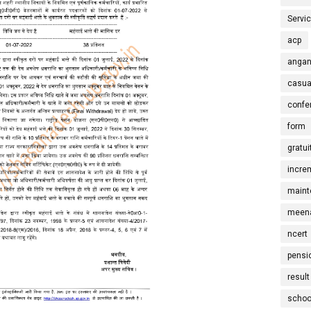
Servi
acp
angan
casua
confe
form
gratui
incre
maint
meena
ncert
pensi
result
schoo