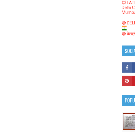
💥 LAT
Delhi 
Mumba
🔴 DELED
🔵 केन्द
SOCI
POPU