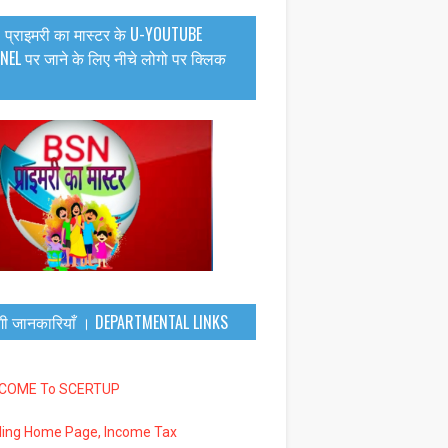
 प्राइमरी का मास्टर के U-YOUTUBE
EL पर जाने के लिए नीचे लोगो पर क्लिक
गी जानकारियाँ । DEPARTMENTAL LINKS
LCOME To SCERTUP
iling Home Page, Income Tax