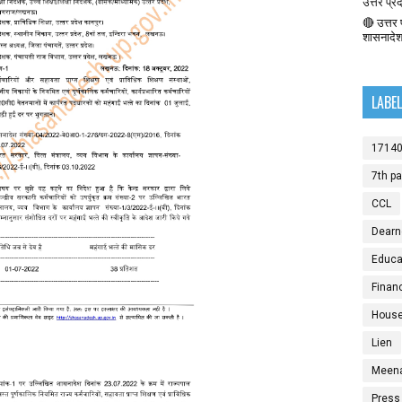
उत्तर प्र
🔴 उत्तर प
शासनादे
LABE
1714
7th p
CCL
Dearn
Educat
Finan
House
Lien
Meen
Press