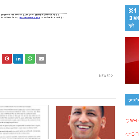
BSN -
CHANN
करें
NEWER
उपयो
🌕 WE
👉 E-F