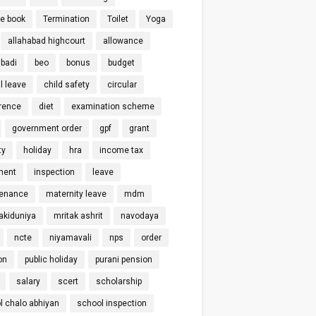
ce book
Termination
Toilet
Yoga
allahabad highcourt
allowance
badi
beo
bonus
budget
l leave
child safety
circular
rence
diet
examination scheme
government order
gpf
grant
ty
holiday
hra
income tax
ment
inspection
leave
enance
maternity leave
mdm
kiduniya
mritak ashrit
navodaya
ncte
niyamavali
nps
order
on
public holiday
purani pension
salary
scert
scholarship
l chalo abhiyan
school inspection