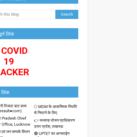
पूर्ण लिंक
 COVID
19
RACKER
 लिंक
ी रिजल्ट डाट काम
🌕 MDM के आकस्मिक स्थिति
iresult●com)
से निपटने के लिए
r Pradesh Chief
👉 मध्यान्ह भोजन प्राधिकरण
r Office, Lucknow
उत्तर प्रदेश, लखनऊ
 एवं जन सम्पर्क विभाग
🔴 UPTET का आनलाईन