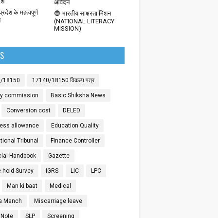
देश
आवेदन
्रदेश के महत्वपूर्ण
🔵 भारतीय साक्षरता मिशन
श
(NATIONAL LITERACY
MISSION)
LS
0/18150
17140/18150 विकल्प पत्र
ay commission
Basic Shiksha News
Conversion cost
DELED
ess allowance
Education Quality
ional Tribunal
Finance Controller
cial Handbook
Gazette
 hold Survey
IGRS
LIC
LPC
Man ki baat
Medical
a Manch
Miscarriage leave
 Note
SLP
Screening