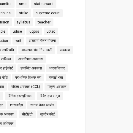
hamitra
smc
state award
tribunal
strike
supreme court
nsion
syllabus
teacher
able
udise
uppss
uptet
cation
writ
अंशदायी पेंशन योजना
क उपस्थिति
अध्यापक सेवा नियमावली
अवकाश
 तालिका
आकस्मिक अवकाश
द हाईकोर्ट
उपार्जित अवकाश
धारणाधिकार
षा नीति
प्राथमिक शिक्षक संघ
मंहगाई भत्ता
बात
महिला अवकाश (CCL)
मातृत्व अवकाश
स
वित्तिय हस्तपुस्तिका
विदेश-हज यात्रा
्र
शासनादेश
सातवां वेतन आयोग
निक अवकाश
सीटीईटी
सुप्रीम कोर्ट
का अधिकार