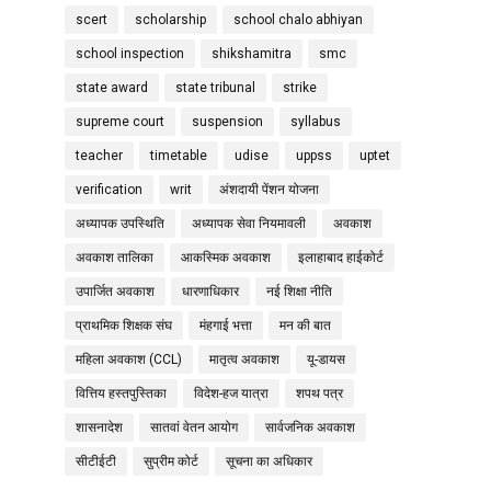
scert
scholarship
school chalo abhiyan
school inspection
shikshamitra
smc
state award
state tribunal
strike
supreme court
suspension
syllabus
teacher
timetable
udise
uppss
uptet
verification
writ
अंशदायी पेंशन योजना
अध्यापक उपस्थिति
अध्यापक सेवा नियमावली
अवकाश
अवकाश तालिका
आकस्मिक अवकाश
इलाहाबाद हाईकोर्ट
उपार्जित अवकाश
धारणाधिकार
नई शिक्षा नीति
प्राथमिक शिक्षक संघ
मंहगाई भत्ता
मन की बात
महिला अवकाश (CCL)
मातृत्व अवकाश
यू-डायस
वित्तिय हस्तपुस्तिका
विदेश-हज यात्रा
शपथ पत्र
शासनादेश
सातवां वेतन आयोग
सार्वजनिक अवकाश
सीटीईटी
सुप्रीम कोर्ट
सूचना का अधिकार