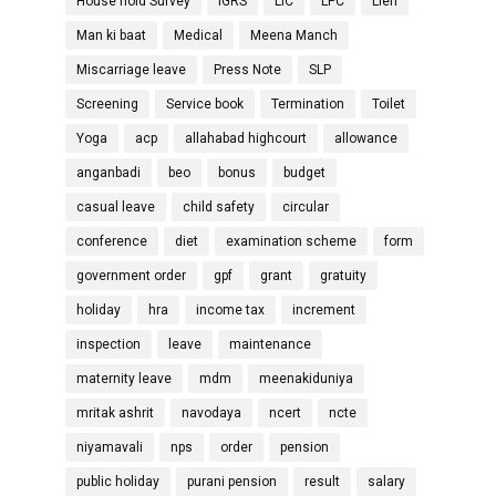
House hold Survey
IGRS
LIC
LPC
Lien
Man ki baat
Medical
Meena Manch
Miscarriage leave
Press Note
SLP
Screening
Service book
Termination
Toilet
Yoga
acp
allahabad highcourt
allowance
anganbadi
beo
bonus
budget
casual leave
child safety
circular
conference
diet
examination scheme
form
government order
gpf
grant
gratuity
holiday
hra
income tax
increment
inspection
leave
maintenance
maternity leave
mdm
meenakiduniya
mritak ashrit
navodaya
ncert
ncte
niyamavali
nps
order
pension
public holiday
purani pension
result
salary