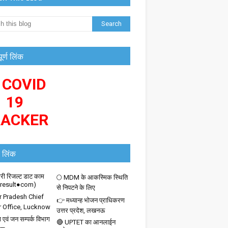
पूर्ण लिंक
 COVID
19
RACKER
 लिंक
ी रिजल्ट डाट काम
🌕 MDM के आकस्मिक स्थिति
iresult●com)
से निपटने के लिए
r Pradesh Chief
👉 मध्यान्ह भोजन प्राधिकरण
r Office, Lucknow
उत्तर प्रदेश, लखनऊ
 एवं जन सम्पर्क विभाग
🔴 UPTET का आनलाईन