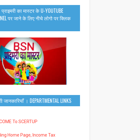
 प्राइमरी का मास्टर के U-YOUTUBE
EL पर जाने के लिए नीचे लोगो पर क्लिक
गी जानकारियाँ । DEPARTMENTAL LINKS
LCOME To SCERTUP
iling Home Page, Income Tax