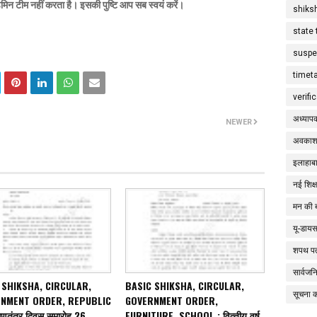
डमिन टीम नहीं करता है। इसकी पुष्टि आप सब स्वयं करें।
shiks
state 
suspe
timet
verifi
अध्याप
NEWER
अवकाश
इलाहाबा
नई शिक्
मन की 
यू-डाय
शपथ पत
सार्वज
 SHIKSHA, CIRCULAR,
BASIC SHIKSHA, CIRCULAR,
सूचना 
NMENT ORDER, REPUBLIC
GOVERNMENT ORDER,
गणतंत्र दिवस समारोह 26
FURNITURE, SCHOOL : वित्‍तीय वर्ष