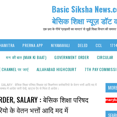
Basic Siksha News.
बेसिक शिक्षा न्यूज़ डॉट
एक छत के नीचे 'प्राइमरी का मास्टर' से जुड़ी शिक्षा विभाग की समस्
HAMITRA
PRERNA APP
NIYAMAVALI
DELED
CCL
1714
मन की बात (MAN KI BAAT)
GOVERNMENT ORDER
CIRCULAR
 CHANNEL पर जाएंं
ALLAHABAD HIGHCOURT
7TH PAY COMMISS
ेसिक शिक्षा परिषद शिक्षक एवं शिक्षणेत्तर कर्मचारियो के वेतन भत्तों आदि मद में
MORE
म्बंध में आदेश जारी देखें, व्हाट्स ऐप से मिला है आदेश।
R, SALARY : बेसिक शिक्षा परिषद
सूचना: अधिक संबंधित समाचारों के लिए कृपया https://www.primarykamaster.net
रियो के वेतन भत्तों आदि मद में
SEAR