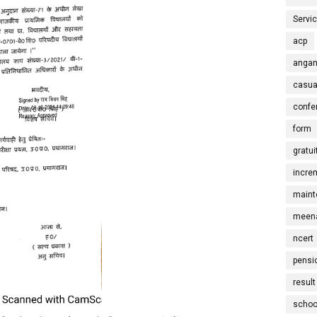
Servi
acp
angan
casua
confe
form
gratui
incre
maint
meena
ncert
pensi
result
schoo