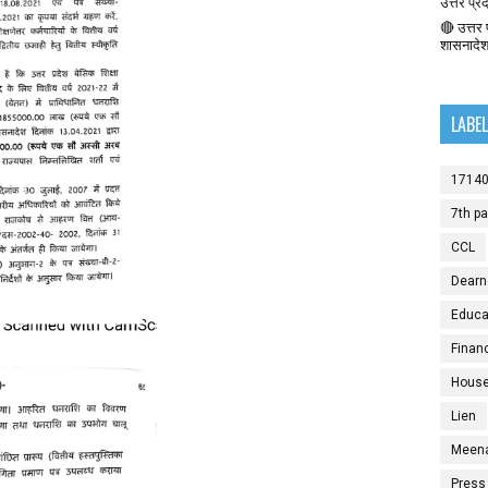
उत्तर प्र
🔴 उत्तर प
शासनादे
LABE
1714
7th p
CCL
Dearn
Educat
Finan
House
Lien
Meen
Press