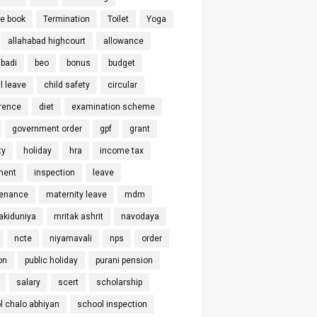
ce book
Termination
Toilet
Yoga
allahabad highcourt
allowance
badi
beo
bonus
budget
l leave
child safety
circular
rence
diet
examination scheme
government order
gpf
grant
ty
holiday
hra
income tax
ment
inspection
leave
enance
maternity leave
mdm
kiduniya
mritak ashrit
navodaya
ncte
niyamavali
nps
order
on
public holiday
purani pension
salary
scert
scholarship
l chalo abhiyan
school inspection