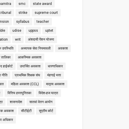
hamitra
smc
state award
tribunal
strike
supreme court
nsion
syllabus
teacher
able
udise
uppss
uptet
cation
writ
अंशदायी पेंशन योजना
क उपस्थिति
अध्यापक सेवा नियमावली
अवकाश
 तालिका
आकस्मिक अवकाश
द हाईकोर्ट
उपार्जित अवकाश
धारणाधिकार
षा नीति
प्राथमिक शिक्षक संघ
मंहगाई भत्ता
बात
महिला अवकाश (CCL)
मातृत्व अवकाश
स
वित्तिय हस्तपुस्तिका
विदेश-हज यात्रा
्र
शासनादेश
सातवां वेतन आयोग
निक अवकाश
सीटीईटी
सुप्रीम कोर्ट
का अधिकार