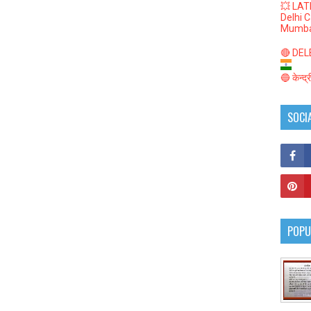
💥 LAT
Delhi 
Mumba
🔴 DELED
🔵 केन्द
SOCI
POPU