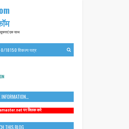
com
 कॉम
त सूचनाएं एक साथ
0/18150 विकल्प पत्र
ION
 INFORMATION...
 पर क्लिक करे
CH THIS BLOG