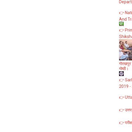
Depart
👉 Nat
And Tr
👉 Prim
Shiksh
गोरखपुर :
गोष्ठी।
👉 Sark
2019 -
👉 Utt
👉 उत्तर
👉 परीक्