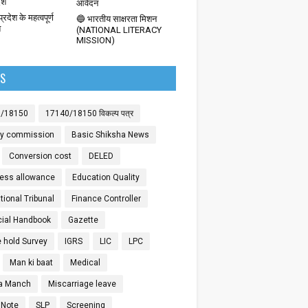
देश
आवेदन
्रदेश के महत्वपूर्ण
🔵 भारतीय साक्षरता मिशन
श
(NATIONAL LITERACY
MISSION)
LS
0/18150
17140/18150 विकल्प पत्र
ay commission
Basic Shiksha News
Conversion cost
DELED
ess allowance
Education Quality
ional Tribunal
Finance Controller
cial Handbook
Gazette
 hold Survey
IGRS
LIC
LPC
Man ki baat
Medical
a Manch
Miscarriage leave
 Note
SLP
Screening