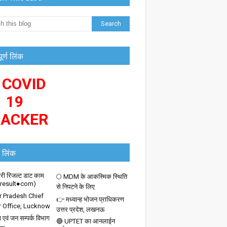
पूर्ण लिंक
 COVID
19
RACKER
 लिंक
ी रिजल्ट डाट काम
🌕 MDM के आकस्मिक स्थिति
iresult●com)
से निपटने के लिए
r Pradesh Chief
👉 मध्यान्ह भोजन प्राधिकरण
r Office, Lucknow
उत्तर प्रदेश, लखनऊ
 एवं जन सम्पर्क विभाग
🔴 UPTET का आनलाईन