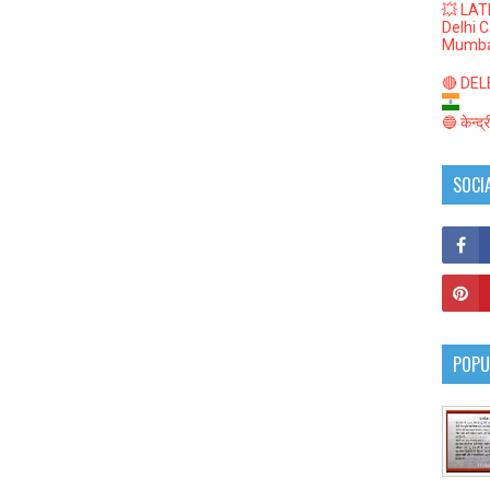
💥 LAT
Delhi 
Mumba
🔴 DELED
🔵 केन्द
SOCI
POPU