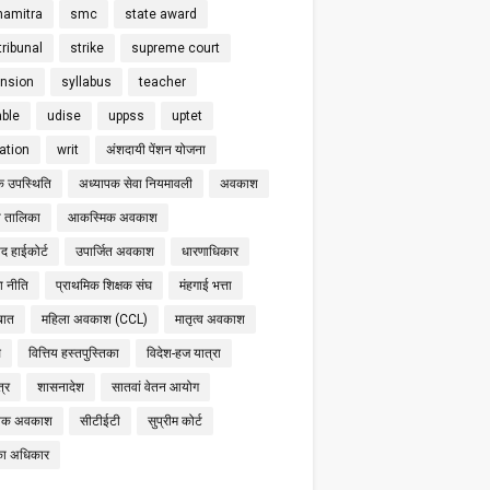
hamitra
smc
state award
tribunal
strike
supreme court
nsion
syllabus
teacher
able
udise
uppss
uptet
cation
writ
अंशदायी पेंशन योजना
क उपस्थिति
अध्यापक सेवा नियमावली
अवकाश
 तालिका
आकस्मिक अवकाश
द हाईकोर्ट
उपार्जित अवकाश
धारणाधिकार
षा नीति
प्राथमिक शिक्षक संघ
मंहगाई भत्ता
बात
महिला अवकाश (CCL)
मातृत्व अवकाश
स
वित्तिय हस्तपुस्तिका
विदेश-हज यात्रा
्र
शासनादेश
सातवां वेतन आयोग
निक अवकाश
सीटीईटी
सुप्रीम कोर्ट
का अधिकार