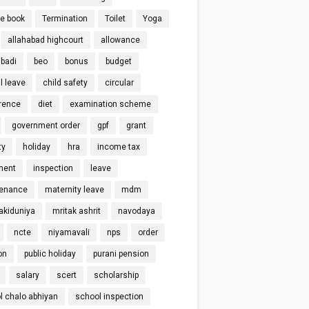
ce book
Termination
Toilet
Yoga
allahabad highcourt
allowance
badi
beo
bonus
budget
l leave
child safety
circular
rence
diet
examination scheme
government order
gpf
grant
ty
holiday
hra
income tax
ment
inspection
leave
enance
maternity leave
mdm
kiduniya
mritak ashrit
navodaya
ncte
niyamavali
nps
order
on
public holiday
purani pension
salary
scert
scholarship
l chalo abhiyan
school inspection