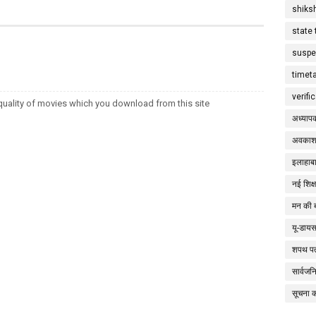
shiks
state 
suspe
timet
verifi
uality of movies which you download from this site
अध्याप
अवकाश
इलाहाबा
नई शिक्
मन की 
यू-डाय
शपथ पत
सार्वज
सूचना 