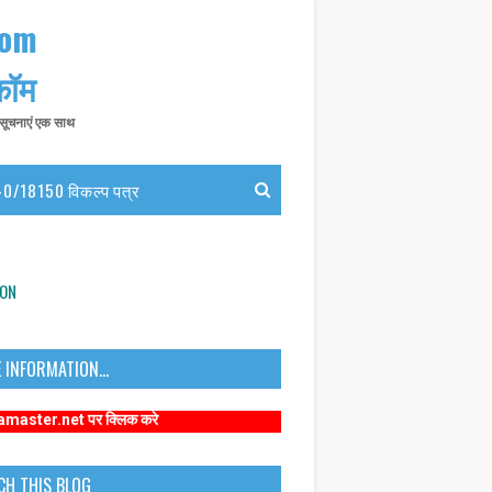
com
 कॉम
त सूचनाएं एक साथ
0/18150 विकल्प पत्र
ION
 INFORMATION...
t पर क्लिक करे
CH THIS BLOG