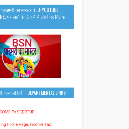
 प्राइमरी का मास्टर के U-YOUTUBE
EL पर जाने के लिए नीचे लोगो पर क्लिक
गी जानकारियाँ । DEPARTMENTAL LINKS
LCOME To SCERTUP
iling Home Page, Income Tax