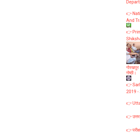
Depart
👉 Nat
And Tr
👉 Prim
Shiksh
गोरखपुर :
गोष्ठी।
👉 Sark
2019 -
👉 Utt
👉 उत्तर
👉 परीक्