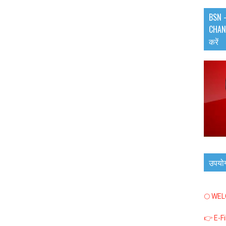
BSN -
CHANN
करें
उपयो
🌕 WE
👉 E-F