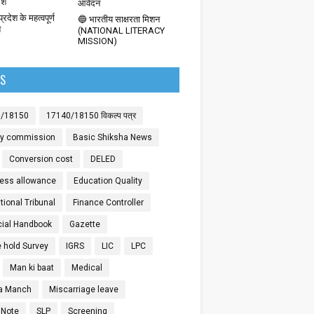
देश
आवेदन
्रदेश के महत्वपूर्ण
🔵 भारतीय साक्षरता मिशन
श
(NATIONAL LITERACY
MISSION)
LS
0/18150
17140/18150 विकल्प पत्र
ay commission
Basic Shiksha News
Conversion cost
DELED
ess allowance
Education Quality
ional Tribunal
Finance Controller
cial Handbook
Gazette
 hold Survey
IGRS
LIC
LPC
Man ki baat
Medical
a Manch
Miscarriage leave
 Note
SLP
Screening