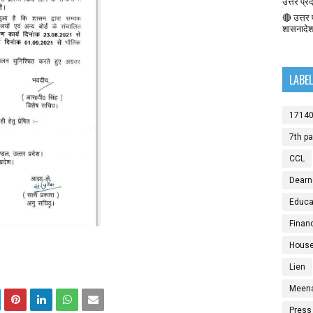
उत्तर प्र
🔴 उत्तर प
शासनादे
LABE
1714
7th p
CCL
Dearn
Educat
Finan
House
Lien
Meen
Press