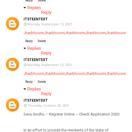
Reply
Delete
Replies
Reply
ITSTEENTEXT
Monday, September 13, 2021
Jharbhoomi
Jharbhoomi
Jharbhoomi
Jharbhoomi
Jharbhoomi
Jh
Reply
Delete
Replies
Reply
ITSTEENTEXT
Monday, September 13, 2021
Jharbhoomi
Jharbhoomi
Jharbhoomi
Jharbhoomi
Jharbhoomi
Jh
Reply
Delete
Replies
Reply
ITSTEENTEXT
Thursday, October 28, 2021
Seva Sindhu – Register Online – Check Application 2020
In an effort to provide the residents of the state of