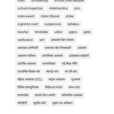
scert
scholarship
school chalo abhiyan
school inspection
shikshamitra
smc
state award
state tribunal
strike
supreme court
suspension
syllabus
teacher
timetable
udise
uppss
uptet
verification
writ
अंशदायी पेंशन योजना
अध्यापक उपस्थिति
अध्यापक सेवा नियमावली
अवकाश
अवकाश तालिका
आकस्मिक अवकाश
इलाहाबाद हाईकोर्ट
उपार्जित अवकाश
धारणाधिकार
नई शिक्षा नीति
प्राथमिक शिक्षक संघ
मंहगाई भत्ता
मन की बात
महिला अवकाश (CCL)
मातृत्व अवकाश
यू-डायस
वित्तिय हस्तपुस्तिका
विदेश-हज यात्रा
शपथ पत्र
शासनादेश
सातवां वेतन आयोग
सार्वजनिक अवकाश
सीटीईटी
सुप्रीम कोर्ट
सूचना का अधिकार