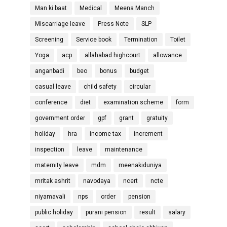
Man ki baat
Medical
Meena Manch
Miscarriage leave
Press Note
SLP
Screening
Service book
Termination
Toilet
Yoga
acp
allahabad highcourt
allowance
anganbadi
beo
bonus
budget
casual leave
child safety
circular
conference
diet
examination scheme
form
government order
gpf
grant
gratuity
holiday
hra
income tax
increment
inspection
leave
maintenance
maternity leave
mdm
meenakiduniya
mritak ashrit
navodaya
ncert
ncte
niyamavali
nps
order
pension
public holiday
purani pension
result
salary