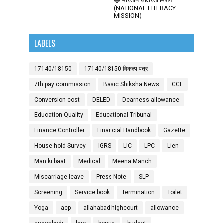
🔵 भारतीय साक्षरता मिशन
(NATIONAL LITERACY
MISSION)
LABELS
17140/18150
17140/18150 विकल्प पत्र
7th pay commission
Basic Shiksha News
CCL
Conversion cost
DELED
Dearness allowance
Education Quality
Educational Tribunal
Finance Controller
Financial Handbook
Gazette
House hold Survey
IGRS
LIC
LPC
Lien
Man ki baat
Medical
Meena Manch
Miscarriage leave
Press Note
SLP
Screening
Service book
Termination
Toilet
Yoga
acp
allahabad highcourt
allowance
anganbadi
beo
bonus
budget