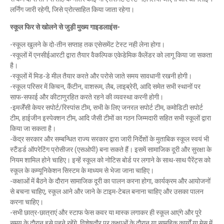
लर्निंग जारी रहेगी, जिसे प्रोत्साहित किया जाता रहेगा।
स्कूल फिर से खोलने से जुड़ी मुख्य गाइडलाइंस-
-स्कूल खुलने के दो-तीन सप्ताह तक एसेसमेंट टेस्ट नही लेना होगा।
-स्कूलों में एनसीईआरटी द्वारा तैयार वैकल्पिक एकेडेमिक कैलेंडर को लागू किया जा सकता
है।
-स्कूलों में मिड-डे मील तैयार करते और परोसे जाते समय सावधानी रखनी होगी।
-स्कूल परिसर में किचन, कैंटीन, वाशरूम, लैब, लाइब्रेरी, आदि समेत सभी स्थानों पर
साफ-सफाई और कीटाणुरहित करते रहने की व्यवस्था करनी होगी।
-इमर्जेंसी केयर सपोर्ट/रिस्पांस टीम, सभी के लिए जनरल सपोर्ट टीम, कमोडिटी सपोर्ट
टीम, हाईजीन इस्पेक्शन टीम, आदि जैसी टीमों का गठन जिम्मदारी सहित सभी स्कूलों द्वारा
किया जा सकता है।
-केंद्र सरकार और सम्बन्धित राज्य सरकार द्वारा जारी निर्देशों के मुताबिक स्कूल स्वयं भी
स्टैंडर्ड ऑपरेटिंग प्रोसीजर (एसओपी) बना सकते हैं। इसमें सामाजिक दूरी और सुरक्षा के
नियम शामिल होने चाहिए। इन्हें स्कूल को नोटिस बोर्ड पर लगाने के साथ-साथ पैरेंट्स को
स्कूल के कम्यूनिकेशन सिस्टम के माध्यम से भेजा जाना चाहिए।
-कक्षाओं में बैठने के दौरान सामाजिक दूरी का पालन करना होगा, कार्यक्रम और आयोजनों
से बचना चाहिए, स्कूल आने और जाने के टाइम-टेबल बनाना चाहिए और उसका पालन
करना चाहिए।
-सभी छात्र-छात्राएं और स्टाफ फेस कवर या मास्क लगाकर ही स्कूल आएंगे और पूरे
समय के दौरान इसे पहने रहेंगे, विशेषतौर पर कक्षाओं के दौरान या सामूहिक कार्यों या मेस में