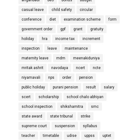
casual leave
child safety
circular
conference
diet
examination scheme
form
government order
gpf
grant
gratuity
holiday
hra
income tax
increment
inspection
leave
maintenance
maternity leave
mdm
meenakiduniya
mritak ashrit
navodaya
ncert
ncte
niyamavali
nps
order
pension
public holiday
purani pension
result
salary
scert
scholarship
school chalo abhiyan
school inspection
shikshamitra
smc
state award
state tribunal
strike
supreme court
suspension
syllabus
teacher
timetable
udise
uppss
uptet