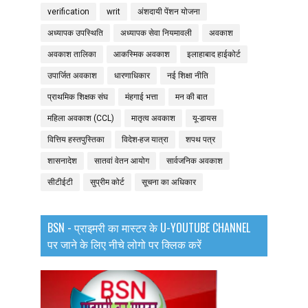
verification
writ
अंशदायी पेंशन योजना
अध्यापक उपस्थिति
अध्यापक सेवा नियमावली
अवकाश
अवकाश तालिका
आकस्मिक अवकाश
इलाहाबाद हाईकोर्ट
उपार्जित अवकाश
धारणाधिकार
नई शिक्षा नीति
प्राथमिक शिक्षक संघ
मंहगाई भत्ता
मन की बात
महिला अवकाश (CCL)
मातृत्व अवकाश
यू-डायस
वित्तिय हस्तपुस्तिका
विदेश-हज यात्रा
शपथ पत्र
शासनादेश
सातवां वेतन आयोग
सार्वजनिक अवकाश
सीटीईटी
सुप्रीम कोर्ट
सूचना का अधिकार
BSN - प्राइमरी का मास्टर के U-YOUTUBE CHANNEL
पर जाने के लिए नीचे लोगो पर क्लिक करें