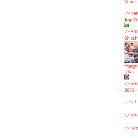
Depart
👉 Nat
And Tr
👉 Prim
Shiksh
गोरखपुर :
गोष्ठी।
👉 Sark
2019 -
👉 Utt
👉 उत्तर
👉 परीक्