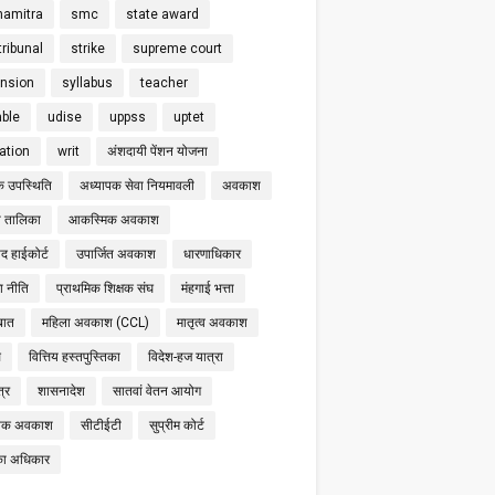
hamitra
smc
state award
tribunal
strike
supreme court
nsion
syllabus
teacher
able
udise
uppss
uptet
cation
writ
अंशदायी पेंशन योजना
क उपस्थिति
अध्यापक सेवा नियमावली
अवकाश
 तालिका
आकस्मिक अवकाश
द हाईकोर्ट
उपार्जित अवकाश
धारणाधिकार
षा नीति
प्राथमिक शिक्षक संघ
मंहगाई भत्ता
बात
महिला अवकाश (CCL)
मातृत्व अवकाश
स
वित्तिय हस्तपुस्तिका
विदेश-हज यात्रा
्र
शासनादेश
सातवां वेतन आयोग
निक अवकाश
सीटीईटी
सुप्रीम कोर्ट
का अधिकार