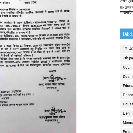
उत्तर प्र
🔴 उत्तर प
शासनादे
LABE
1714
7th p
CCL
Dearn
Educat
Finan
House
Lien
Meen
Press