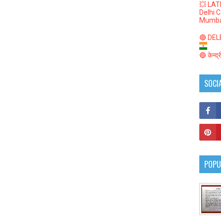
💥 LAT
Delhi 
Mumba
🔴 DELED
🔵 केन्द
SOCI
POPU