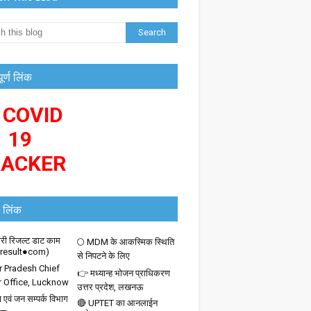
पूर्ण लिंक
 COVID
19
RACKER
 लिंक
ी रिजल्ट डाट काम
🌕 MDM के आकस्मिक स्थिति
iresult●com)
से निपटने के लिए
r Pradesh Chief
👉 मध्यान्ह भोजन प्राधिकरण
r Office, Lucknow
उत्तर प्रदेश, लखनऊ
 एवं जन सम्पर्क विभाग
🔴 UPTET का आनलाईन