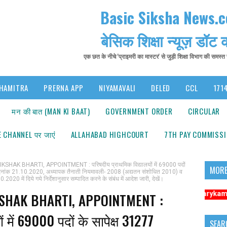
Basic Siksha News.
बेसिक शिक्षा न्यूज़ डॉट
एक छत के नीचे 'प्राइमरी का मास्टर' से जुड़ी शिक्षा विभाग की समस्
HAMITRA
PRERNA APP
NIYAMAVALI
DELED
CCL
1714
मन की बात (MAN KI BAAT)
GOVERNMENT ORDER
CIRCULAR
 CHANNEL पर जाएंं
ALLAHABAD HIGHCOURT
7TH PAY COMMISS
HAK BHARTI, APPOINTMENT : परिषदीय प्राथमिक विद्यालयों में 69000 पदों
MORE
 दिनांक 21.10.2020, अध्यापक तैनाती नियमावली- 2008 (अद्यतन संशोधित 2010) व
20 में दिये गये निर्देशानुसार सम्पादित करने के संबंध में आदेश जारी, देखें।
सूचना: अधिक संबंधित समाचारों के लिए कृपया https://www.primarykamaster.net पर
KSHAK BHARTI, APPOINTMENT :
 में 69000 पदों के सापेक्ष 31277
SEAR