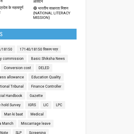
देश
आवेदन
्रदेश के महत्वपूर्ण
🔵 भारतीय साक्षरता मिशन
श
(NATIONAL LITERACY
MISSION)
LS
0/18150
17140/18150 विकल्प पत्र
ay commission
Basic Shiksha News
Conversion cost
DELED
ess allowance
Education Quality
ional Tribunal
Finance Controller
cial Handbook
Gazette
 hold Survey
IGRS
LIC
LPC
Man ki baat
Medical
a Manch
Miscarriage leave
 Note
SLP
Screening