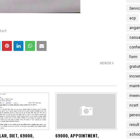
Servi
acp
angan
harti
casua
confe
form
NEWER
gratui
incre
maint
meena
ncert
pensi
result
LAR, DIET, 69000,
69000, APPOINTMENT,
schoo