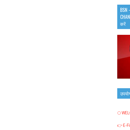
BSN -
CHANN
करें
उपयो
🌕 WE
👉 E-F