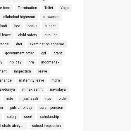
ce book
Termination
Toilet
Yoga
allahabad highcourt
allowance
badi
beo
bonus
budget
l leave
child safety
circular
rence
diet
examination scheme
government order
gpf
grant
ty
holiday
hra
income tax
ment
inspection
leave
enance
maternity leave
mdm
kiduniya
mritak ashrit
navodaya
ncte
niyamavali
nps
order
on
public holiday
purani pension
salary
scert
scholarship
l chalo abhiyan
school inspection