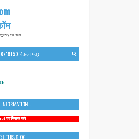
com
 कॉम
त सूचनाएं एक साथ
0/18150 विकल्प पत्र
ION
 INFORMATION...
करे
CH THIS BLOG