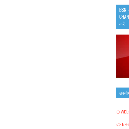
BSN -
CHANN
करें
उपयो
🌕 WE
👉 E-F