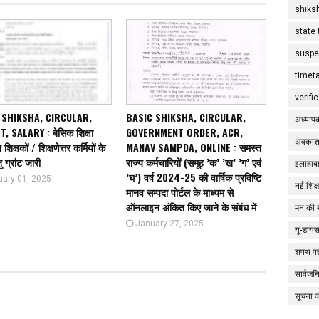
shiks
state 
suspe
timet
verifi
 SHIKSHA, CIRCULAR,
BASIC SHIKSHA, CIRCULAR,
अध्याप
, SALARY : बेसिक शिक्षा
GOVERNMENT ORDER, ACR,
अवकाश
शिक्षकों / शिक्षणेत्तर कर्मियों के
MANAV SAMPDA, ONLINE : समस्त
ु ग्रांट जारी
राज्य कर्मचारियों (समूह ’क’ ’ख’ ’ग’ एवं
इलाहाबा
’घ’) वर्ष 2024-25 की वार्षिक प्रविष्टि
uary 01, 2025
नई शिक्
मानव सम्पदा पोर्टल के माध्यम से
ऑनलाइन अंकित किए जाने के संबंध में
मन की 
January 27, 2025
यू-डाय
शपथ पत
सार्वज
सूचना 