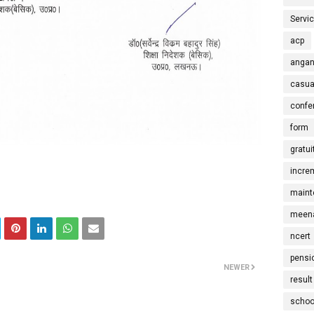
Servi
acp
angan
casua
confe
form
gratui
incre
maint
meena
ncert
pensi
NEWER
result
schoo