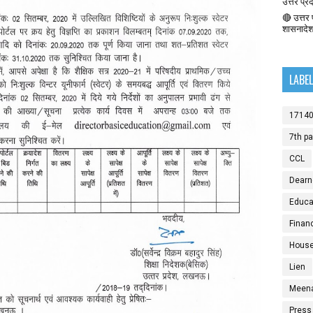
उत्तर प्र
🔴 उत्तर प
शासनादे
LABE
1714
7th p
CCL
Dearn
Educat
Finan
House
Lien
Meen
Press