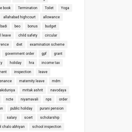
ce book
Termination
Toilet
Yoga
allahabad highcourt
allowance
badi
beo
bonus
budget
l leave
child safety
circular
rence
diet
examination scheme
government order
gpf
grant
ty
holiday
hra
income tax
ment
inspection
leave
enance
maternity leave
mdm
kiduniya
mritak ashrit
navodaya
ncte
niyamavali
nps
order
on
public holiday
purani pension
salary
scert
scholarship
l chalo abhiyan
school inspection