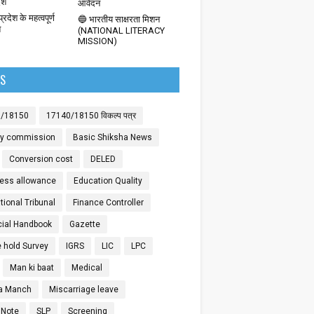
देश
आवेदन
्रदेश के महत्वपूर्ण
🔵 भारतीय साक्षरता मिशन
श
(NATIONAL LITERACY
MISSION)
LS
0/18150
17140/18150 विकल्प पत्र
ay commission
Basic Shiksha News
Conversion cost
DELED
ess allowance
Education Quality
ional Tribunal
Finance Controller
cial Handbook
Gazette
 hold Survey
IGRS
LIC
LPC
Man ki baat
Medical
a Manch
Miscarriage leave
 Note
SLP
Screening