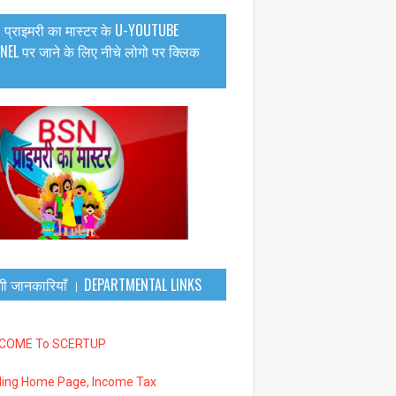
 प्राइमरी का मास्टर के U-YOUTUBE
EL पर जाने के लिए नीचे लोगो पर क्लिक
गी जानकारियाँ । DEPARTMENTAL LINKS
LCOME To SCERTUP
iling Home Page, Income Tax