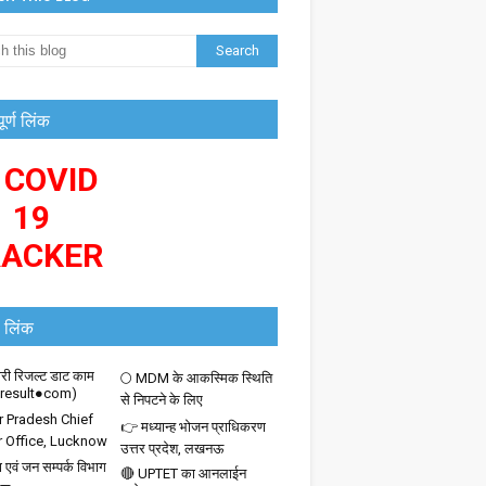
पूर्ण लिंक
 COVID
19
RACKER
 लिंक
ी रिजल्ट डाट काम
🌕 MDM के आकस्मिक स्थिति
iresult●com)
से निपटने के लिए
r Pradesh Chief
👉 मध्यान्ह भोजन प्राधिकरण
r Office, Lucknow
उत्तर प्रदेश, लखनऊ
 एवं जन सम्पर्क विभाग
🔴 UPTET का आनलाईन