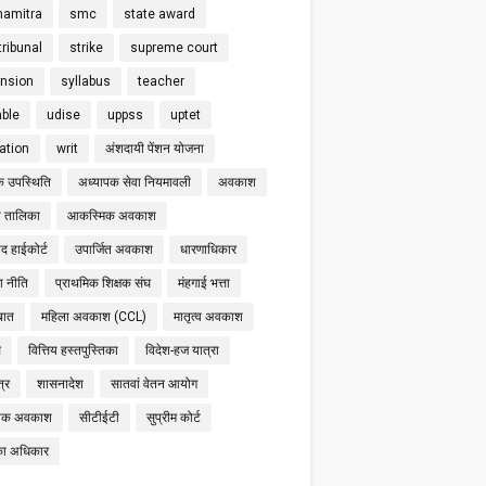
hamitra
smc
state award
tribunal
strike
supreme court
nsion
syllabus
teacher
able
udise
uppss
uptet
cation
writ
अंशदायी पेंशन योजना
क उपस्थिति
अध्यापक सेवा नियमावली
अवकाश
 तालिका
आकस्मिक अवकाश
द हाईकोर्ट
उपार्जित अवकाश
धारणाधिकार
षा नीति
प्राथमिक शिक्षक संघ
मंहगाई भत्ता
बात
महिला अवकाश (CCL)
मातृत्व अवकाश
स
वित्तिय हस्तपुस्तिका
विदेश-हज यात्रा
्र
शासनादेश
सातवां वेतन आयोग
निक अवकाश
सीटीईटी
सुप्रीम कोर्ट
का अधिकार