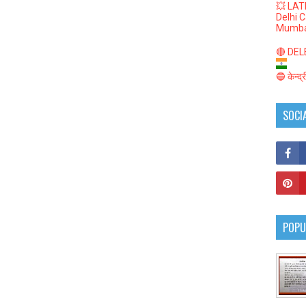
💥 LAT
Delhi 
Mumba
🔴 DELED
🔵 केन्द
SOCI
POPU