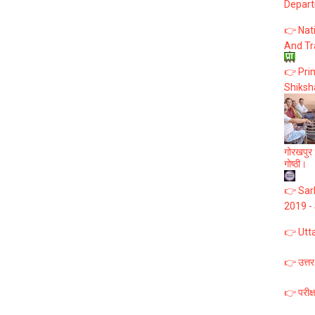
Depart
👉 Nat
And Tr
👉 Prim
Shiksh
गोरखपुर :
गोष्ठी।
👉 Sark
2019 -
👉 Utt
👉 उत्तर
👉 परीक्