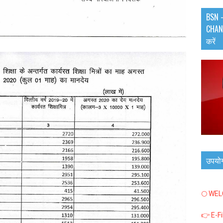
BSN -
CHANN
करें
उपयो
🌕 WE
👉 E-F