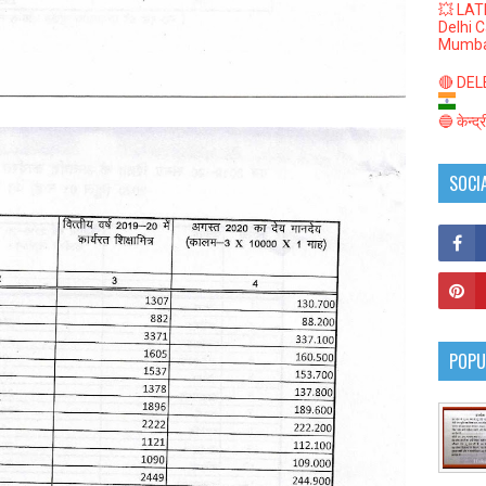
💥 LAT
Delhi 
Mumba
🔴 DELED
🔵 केन्द
SOCI
POPU