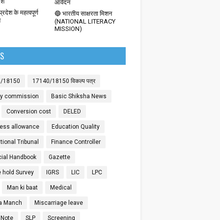
देश
आवेदन
्रदेश के महत्वपूर्ण
🔵 भारतीय साक्षरता मिशन
श
(NATIONAL LITERACY
MISSION)
LS
0/18150
17140/18150 विकल्प पत्र
ay commission
Basic Shiksha News
Conversion cost
DELED
ess allowance
Education Quality
ional Tribunal
Finance Controller
cial Handbook
Gazette
 hold Survey
IGRS
LIC
LPC
Man ki baat
Medical
a Manch
Miscarriage leave
 Note
SLP
Screening