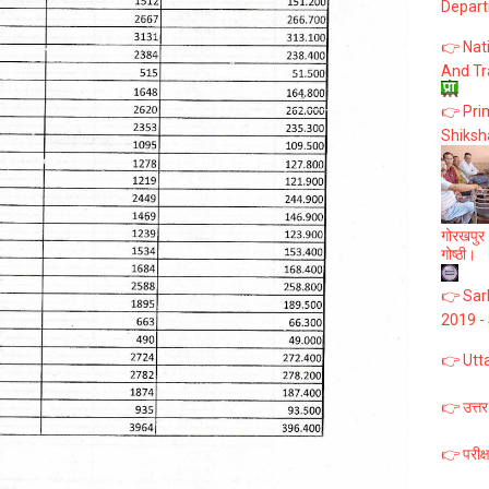
Depart
👉 Nat
And Tr
👉 Prim
Shiksh
गोरखपुर :
गोष्ठी।
👉 Sark
2019 -
👉 Utt
👉 उत्तर
👉 परीक्