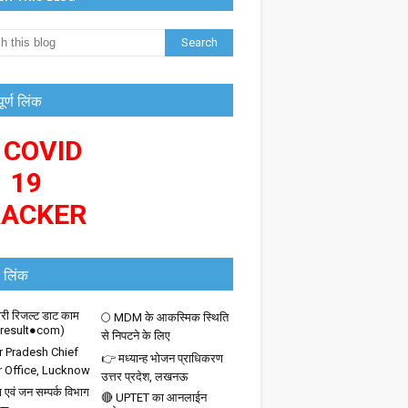
पूर्ण लिंक
 COVID
19
RACKER
 लिंक
ी रिजल्ट डाट काम
🌕 MDM के आकस्मिक स्थिति
iresult●com)
से निपटने के लिए
r Pradesh Chief
👉 मध्यान्ह भोजन प्राधिकरण
r Office, Lucknow
उत्तर प्रदेश, लखनऊ
 एवं जन सम्पर्क विभाग
🔴 UPTET का आनलाईन