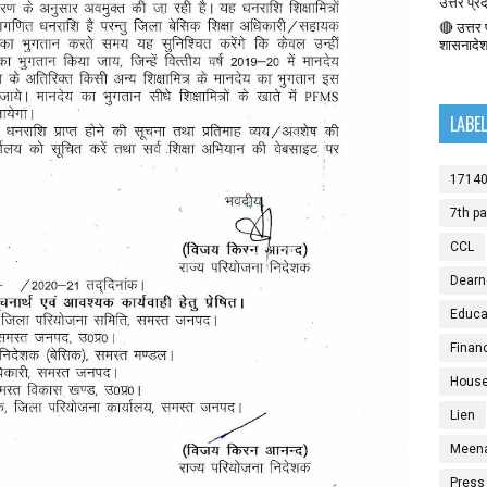
उत्तर प्र
🔴 उत्तर प
शासनादे
LABE
1714
7th p
CCL
Dearn
Educat
Finan
House
Lien
Meen
Press