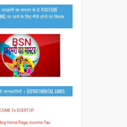
 प्राइमरी का मास्टर के U-YOUTUBE
EL पर जाने के लिए नीचे लोगो पर क्लिक
गी जानकारियाँ । DEPARTMENTAL LINKS
LCOME To SCERTUP
iling Home Page, Income Tax