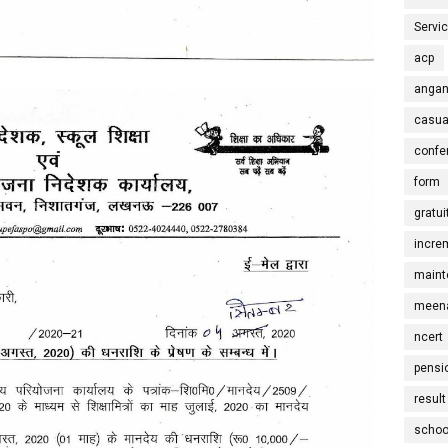
Servi
acp
angan
casua
confe
form
gratui
incre
maint
meena
ncert
pensi
result
schoo