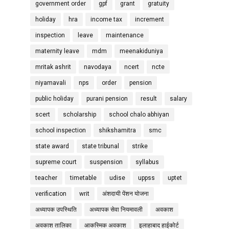
government order
gpf
grant
gratuity
holiday
hra
income tax
increment
inspection
leave
maintenance
maternity leave
mdm
meenakiduniya
mritak ashrit
navodaya
ncert
ncte
niyamavali
nps
order
pension
public holiday
purani pension
result
salary
scert
scholarship
school chalo abhiyan
school inspection
shikshamitra
smc
state award
state tribunal
strike
supreme court
suspension
syllabus
teacher
timetable
udise
uppss
uptet
verification
writ
अंशदायी पेंशन योजना
अध्यापक उपस्थिति
अध्यापक सेवा नियमावली
अवकाश
अवकाश तालिका
आकस्मिक अवकाश
इलाहाबाद हाईकोर्ट