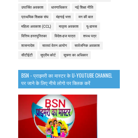
उपार्जित अवकाश
धारणाधिकार
नई शिक्षा नीति
प्राथमिक शिक्षक संघ
मंहगाई भत्ता
मन की बात
महिला अवकाश (CCL)
मातृत्व अवकाश
यू-डायस
वित्तिय हस्तपुस्तिका
विदेश-हज यात्रा
शपथ पत्र
शासनादेश
सातवां वेतन आयोग
सार्वजनिक अवकाश
सीटीईटी
सुप्रीम कोर्ट
सूचना का अधिकार
BSN - प्राइमरी का मास्टर के U-YOUTUBE CHANNEL
पर जाने के लिए नीचे लोगो पर क्लिक करें