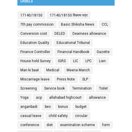
LABELS
17140/18150
17140/18150 विकल्प पत्र
7th pay commission
Basic Shiksha News
CCL
Conversion cost
DELED
Dearness allowance
Education Quality
Educational Tribunal
Finance Controller
Financial Handbook
Gazette
House hold Survey
IGRS
LIC
LPC
Lien
Man ki baat
Medical
Meena Manch
Miscarriage leave
Press Note
SLP
Screening
Service book
Termination
Toilet
Yoga
acp
allahabad highcourt
allowance
anganbadi
beo
bonus
budget
casual leave
child safety
circular
conference
diet
examination scheme
form