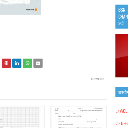
BSN -
CHANN
करें
NEWER
उपयो
🌕 WE
👉 E-F