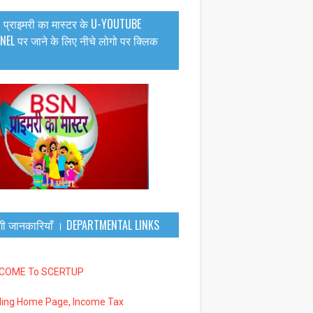
 प्राइमरी का मास्टर के U-YOUTUBE
EL पर जाने के लिए नीचे लोगो पर क्लिक
गी जानकारियाँ । DEPARTMENTAL LINKS
LCOME To SCERTUP
iling Home Page, Income Tax