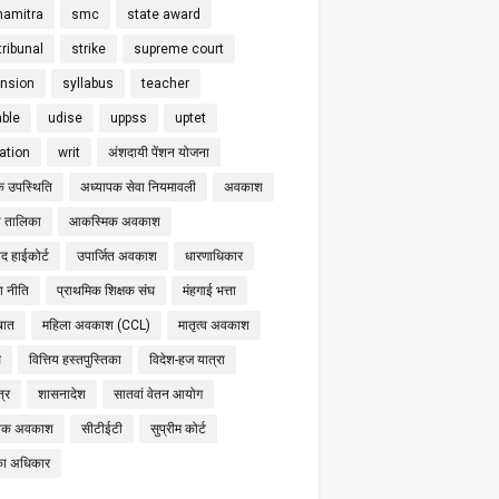
hamitra
smc
state award
tribunal
strike
supreme court
nsion
syllabus
teacher
able
udise
uppss
uptet
cation
writ
अंशदायी पेंशन योजना
क उपस्थिति
अध्यापक सेवा नियमावली
अवकाश
 तालिका
आकस्मिक अवकाश
द हाईकोर्ट
उपार्जित अवकाश
धारणाधिकार
षा नीति
प्राथमिक शिक्षक संघ
मंहगाई भत्ता
बात
महिला अवकाश (CCL)
मातृत्व अवकाश
स
वित्तिय हस्तपुस्तिका
विदेश-हज यात्रा
्र
शासनादेश
सातवां वेतन आयोग
निक अवकाश
सीटीईटी
सुप्रीम कोर्ट
का अधिकार