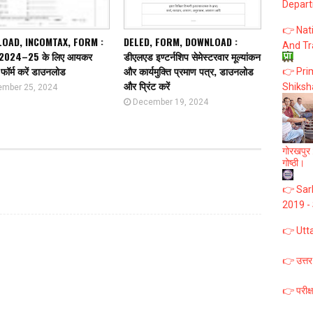
Depart
👉 Nat
OAD, INCOMTAX, FORM :
DELED, FORM, DOWNLOAD :
And Tr
र्ष 2024–25 के लिए आयकर
डीएलएड इण्टर्नशिप सेमेस्टरवार मूल्यांकन
ॉर्म करें डाउनलोड
और कार्यमुक्ति प्रमाण पत्र, डाउनलोड
👉 Prim
और प्रिंट करें
Shiksh
mber 25, 2024
December 19, 2024
गोरखपुर :
गोष्ठी।
👉 Sark
2019 -
👉 Utt
👉 उत्तर
👉 परीक्