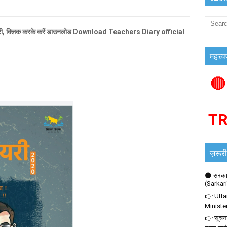
री, क्लिक करके करें डाउनलोड Download Teachers Diary official
महत्त्व
🔴
T
ज़रूरी
🌑 सरकार
(Sarkar
👉 Utta
Ministe
👉 सूचना