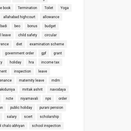
ce book
Termination
Toilet
Yoga
allahabad highcourt
allowance
badi
beo
bonus
budget
l leave
child safety
circular
rence
diet
examination scheme
government order
gpf
grant
ty
holiday
hra
income tax
ment
inspection
leave
enance
maternity leave
mdm
kiduniya
mritak ashrit
navodaya
ncte
niyamavali
nps
order
on
public holiday
purani pension
salary
scert
scholarship
l chalo abhiyan
school inspection