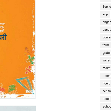
Servi
acp
angan
casua
confe
form
gratui
incre
maint
meena
ncert
pensi
result
schoo