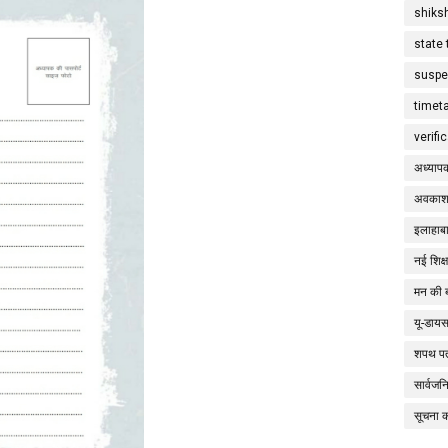
shiks
state 
suspe
timet
verifi
अध्याप
अवकाश
इलाहाबा
नई शिक्
मन की 
यू-डाय
शपथ पत
सार्वज
सूचना 