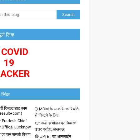
पूर्ण लिंक
 COVID
19
RACKER
 लिंक
ी रिजल्ट डाट काम
🌕 MDM के आकस्मिक स्थिति
iresult●com)
से निपटने के लिए
r Pradesh Chief
👉 मध्यान्ह भोजन प्राधिकरण
r Office, Lucknow
उत्तर प्रदेश, लखनऊ
 एवं जन सम्पर्क विभाग
🔴 UPTET का आनलाईन