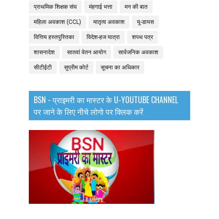
प्राथमिक शिक्षक संघ
मंहगाई भत्ता
मन की बात
महिला अवकाश (CCL)
मातृत्व अवकाश
यू-डायस
वित्तिय हस्तपुस्तिका
विदेश-हज यात्रा
शपथ पत्र
शासनादेश
सातवां वेतन आयोग
सार्वजनिक अवकाश
सीटीईटी
सुप्रीम कोर्ट
सूचना का अधिकार
BSN - प्राइमरी का मास्टर के U-YOUTUBE CHANNEL
पर जाने के लिए नीचे लोगो पर क्लिक करें