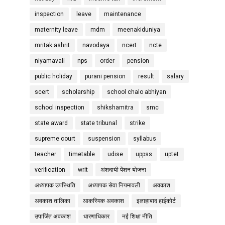
inspection
leave
maintenance
maternity leave
mdm
meenakiduniya
mritak ashrit
navodaya
ncert
ncte
niyamavali
nps
order
pension
public holiday
purani pension
result
salary
scert
scholarship
school chalo abhiyan
school inspection
shikshamitra
smc
state award
state tribunal
strike
supreme court
suspension
syllabus
teacher
timetable
udise
uppss
uptet
verification
writ
अंशदायी पेंशन योजना
अध्यापक उपस्थिति
अध्यापक सेवा नियमावली
अवकाश
अवकाश तालिका
आकस्मिक अवकाश
इलाहाबाद हाईकोर्ट
उपार्जित अवकाश
धारणाधिकार
नई शिक्षा नीति