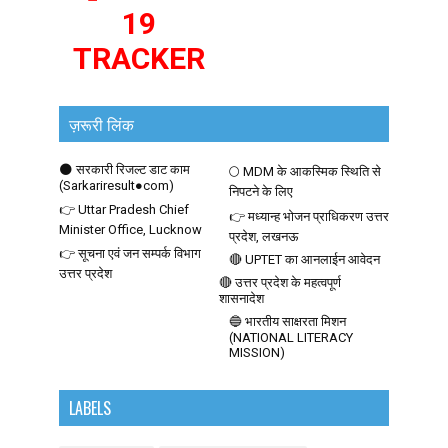
19
TRACKER
ज़रूरी लिंक
🌑 सरकारी रिजल्ट डाट काम
🌕 MDM के आकस्मिक स्थिति से
(Sarkariresult●com)
निपटने के लिए
👉 Uttar Pradesh Chief
👉 मध्यान्ह भोजन प्राधिकरण उत्तर
Minister Office, Lucknow
प्रदेश, लखनऊ
👉 सूचना एवं जन सम्पर्क विभाग
🔴 UPTET का आनलाईन आवेदन
उत्तर प्रदेश
🔴 उत्तर प्रदेश के महत्वपूर्ण
शासनादेश
🔵 भारतीय साक्षरता मिशन
(NATIONAL LITERACY
MISSION)
LABELS