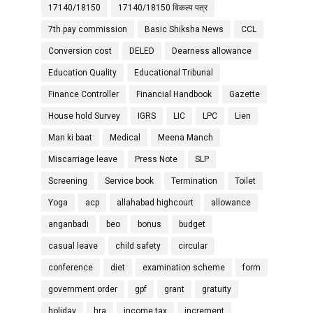
17140/18150
17140/18150 विकल्प पत्र
7th pay commission
Basic Shiksha News
CCL
Conversion cost
DELED
Dearness allowance
Education Quality
Educational Tribunal
Finance Controller
Financial Handbook
Gazette
House hold Survey
IGRS
LIC
LPC
Lien
Man ki baat
Medical
Meena Manch
Miscarriage leave
Press Note
SLP
Screening
Service book
Termination
Toilet
Yoga
acp
allahabad highcourt
allowance
anganbadi
beo
bonus
budget
casual leave
child safety
circular
conference
diet
examination scheme
form
government order
gpf
grant
gratuity
holiday
hra
income tax
increment